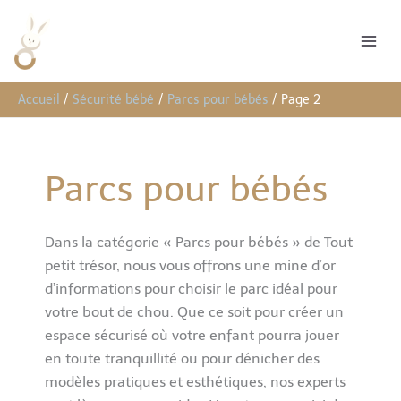
Aller
R
au
e
contenu
c
h
Accueil
Sécurité bébé
Parcs pour bébés
Page 2
e
r
c
Parcs pour bébés
h
e
r
Dans la catégorie « Parcs pour bébés » de Tout
petit trésor, nous vous offrons une mine d’or
d’informations pour choisir le parc idéal pour
votre bout de chou. Que ce soit pour créer un
espace sécurisé où votre enfant pourra jouer
en toute tranquillité ou pour dénicher des
modèles pratiques et esthétiques, nos experts