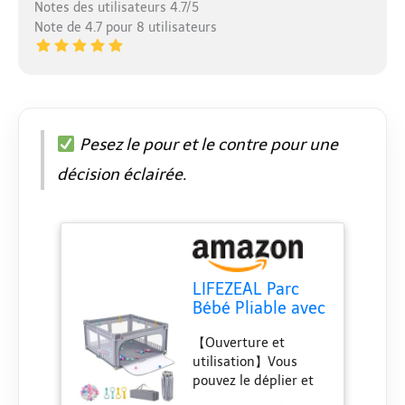
Notes des utilisateurs 4.7/5
Note de 4.7 pour 8 utilisateurs
Pesez le pour et le contre pour une
décision éclairée.
LIFEZEAL Parc
Bébé Pliable avec
4 Anneaux, 50
【Ouverture et
Boules, Porte à
utilisation】Vous
Fermeture éclair,
pouvez le déplier et
Sac de
l'utiliser
Rangement, Aire