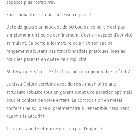
espaces plus restreints.
également participer
【Matériau sûr】Le
Fonctionnalités : à qui s’adresse ce parc ?
parc pour bébé est
fabriqué en tissu
Doté de quatre anneaux et de 50 boules, ce parc n’est pas
oxford de haute
simplement un lieu de confinement, c’est un espace d’activité
qualité, non toxique et
stimulant. Sa porte à fermeture éclair et son sac de
inoffensif, sûr et sain.
rangement ajoutent des fonctionnalités pratiques, idéales
【Détaillé design】Les
quatre coins sont
pour les parents en quête de simplicité.
doucement rembourrés
pour empêcher votre
Matériaux et sécurité : le choix judicieux pour votre enfant ?
bébé de se cogner. Le
Le tissu Oxford combiné avec du tissu mesh offre une
parc est équipé de
fermetures éclair pour
structure robuste tout en garantissant une aération optimale
offrir plus de sécurité.
pour le confort de votre enfant. La composition en métal
【Divers jouets
confère une solidité supplémentaire à l’ensemble, rassurant
d'exercice】Ce parc
quant à la sécurité.
pour bébé est livré
avec 50 balles de jeu et
Transportabilité et entretien : un jeu d’enfant ?
4 poignées pour aider
les enfants à identifier