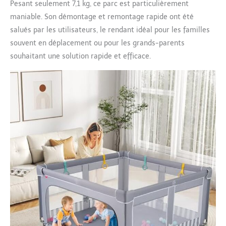
Pesant seulement 7,1 kg, ce parc est particulièrement
les couleurs et
maniable. Son démontage et remontage rapide ont été
augmenter le plaisir de
jouer seul.
salués par les utilisateurs, le rendant idéal pour les familles
souvent en déplacement ou pour les grands-parents
souhaitant une solution rapide et efficace.