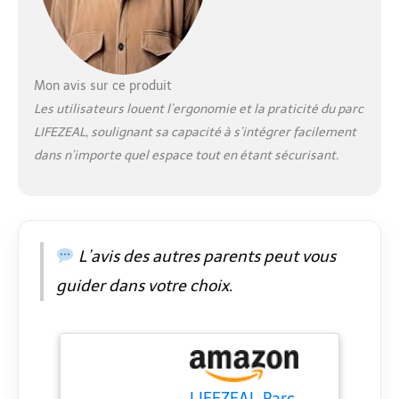
【Matériau sûr】Le
parc pour bébé est
fabriqué en tissu
oxford de haute
qualité, non toxique
Mon avis sur ce produit
et inoffensif, sûr et
Les utilisateurs louent l’ergonomie et la praticité du parc
sain. 【Détaillé
LIFEZEAL, soulignant sa capacité à s’intégrer facilement
design】Les quatre
dans n’importe quel espace tout en étant sécurisant.
coins sont
doucement
rembourrés pour
empêcher votre bébé
de se cogner. Le parc
est équipé de
L’avis des autres parents peut vous
fermetures éclair
guider dans votre choix.
pour offrir plus de
sécurité. 【Divers
jouets d'exercice】Ce
parc pour bébé est
livré avec 50 balles
de jeu et 4 poignées