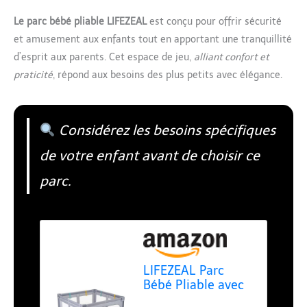
Le parc bébé pliable LIFEZEAL
est conçu pour offrir sécurité
et amusement aux enfants tout en apportant une tranquillité
d’esprit aux parents. Cet espace de jeu,
alliant confort et
praticité
, répond aux besoins des plus petits avec élégance.
Considérez les besoins spécifiques
de votre enfant avant de choisir ce
parc.
LIFEZEAL Parc
Bébé Pliable avec
4 Anneaux, 50