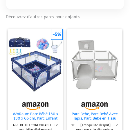
Découvrez d’autres parcs pour enfants
-5%
WoRaum Parc Bébé 130 x
Parc Bebe, Parc Bébé Avec
130 x 66 cm, Parc Enfant
Tapis, Parc Bébé en Tissu
avec Poignées de Traction,
Oxford, Petit Parc Enfant
AIRE DE JEU CONFORTABLE : Le
୨୧┈┈【Tranquillité d'esprit】- Le
Balles, Filet Respirant, Sol
avec Barrières, Parc De
parc bébé WoRaum est
montage et le démontage