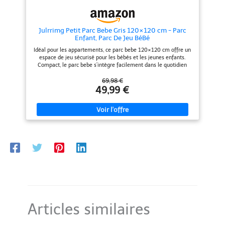
panier de basket inclus
Design】- La maille respirante
favorisent la préhension, le
avec une visibilité à 360 degrés
lancer et la reconnaissance des
permet aux bébés et aux parents
couleurs. Les poignées de
de se voir à tout moment. Les
Julrrimg Petit Parc Bebe Gris 120×120 cm - Parc
traction intégrées aident votre
parents se sentent à l'aise et les
Enfant, Parc De Jeu BéBé
enfant à se hisser, se tenir
bébés ont un sentiment de
debout et grimper, renforçant
sécurité. ୨୧┈┈【Haute qualité ＆
Idéal pour les appartements, ce parc bebe 120×120 cm offre un
ainsi le développement moteur
Facile à nettoyer】- L'aire parc
espace de jeu sécurisé pour les bébés et les jeunes enfants.
de manière ludique. MONTAGE
de jeux bébé est fabriquée en
Compact, le parc bebe s’intègre facilement dans le quotidien
SIMPLE ET RANGEMENT
tissu oxford 300d et en maille
sans encombrer l’espace de vie Un cadre en acier renforcé rend
PRATIQUE : Le parc enfant
solide. Il est facile à nettoyer,
le parc bebe particulièrement stable et résistant, assurant une
69,98 €
WoRaum se monte rapidement
doux et inodore ; il suffit de
bonne durabilité même en cas d’utilisation active. Grâce à sa
49,99 €
pour créer instantanément un
l'essuyer avec un chiffon humide
structure fixe non pliable, le parc bebe conserve efficacement sa
espace de jeu sûr. Il se démonte
et du savon pour le garder
forme au fil du temps Grâce aux ventouses antidérapantes, le
facilement et se range de
propre et hygiénique. (Conseil :
parc bebe reste bien fixé sur les sols lisses comme le carrelage
manière compacte dans le sac
les boules océaniques incluses
ou le parquet, offrant un environnement de jeu stable et sécurisé
de transport inclus – parfait pour
dans le produit，50)
au quotidien Design moderne en gris clair permet au parc bebe
la maison et les déplacements.
de s’intégrer naturellement dans différents intérieurs, sans
alourdir visuellement la pièce. Le parc bebe reste discret et
harmonieux dans l’espace de vie Avec ses panneaux en maille
respirante, le parc bebe assure une bonne circulation de l’air et
une visibilité constante. Ce parc bebe est facile à monter et
pratique à utiliser au quotidien. Le tapis de sol est vendu
séparément
Articles similaires