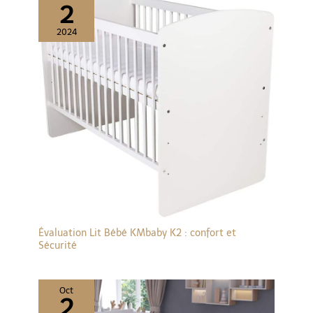
2
2024
Évaluation Lit Bébé KMbaby K2 : confort et
Sécurité
Oct
2