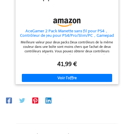
Ergonomique: Les nouvelles
même équipés d’une coque ou
conceptions de boutons d'épaule
d’un écran incurvé. 【Installation
gauche et droite sont faciles à
simple et portable】Trigger
utiliser, obtenez un maximum de
sensible tir mobile aucun
confort et une expérience de jeu
Bluetooth ni application
sans fin Pratique et rapide: La
nécessaire, il suffit de clipser la
AceGamer 2 Pack Manette sans fil pour PS4，
fonction d'éclairage centralisé du
manette sur le téléphone.
Contrôleur de jeu pour PS4/Pro/Slim/PC，Gamepad
bouton Xbox Guide vous permet
Compacte et légère, elle
Joystick avec turbo/bouton retour/double
d'accéder rapidement aux films
s’emporte partout pour jouer à
Meilleure valeur pour deux packs:Deux contrôleurs de la même
vibration/6-axes Gyro Sensor (Rose et Blanc)
numériques, à la musique et aux
domicile, en voyage ou en
couleur dans une boîte sont moins chers que l'achat de deux
bibliothèques de jeux. Passer
compétition.
contrôleurs séparés. Vous pouvez obtenir deux contrôleurs
facilement au Guide Xbox Gamer
personnalisés identiques en même temps, adaptés à deux
ou au Marché Xbox Live
joueurs pour jouer à des jeux en même temps. Parfaite
41,99 €
compatibilité：AceGamer Wireless Controller compatible avec
PS-4/Pro/Slim/Windows PC. Attention: lors de la première
connexion seulement, vous devez activer l'appareil avec le câble
USB pour le premier couplage et la première connexion. Ensuite,
la connexion sans fil Bluetooth normale peut être établie et le
câble de données USB n'est plus nécessaire. Remarque : pour la
connexion à un PC (sans Bluetooth), il faut installer un récepteur
qui n'est pas inclus dans la livraison. Capteur 6 axes et double
moteur：360° Bâtons analogiques raffinés sans zone morte, le
nouveau pavé tactile à l'avant du contrôleur de jeu offre aux
joueurs un contrôle précis. Contrôleur avec capteur gyroscopique
6 axes intégré a une vibration à double moteur, excellente
conception à double effet de choc rend le sens du toucher plus
sensible. Design ergonomique : cette manette s'adapte à la main
du joueur et offre un confort maximal. La détection ultrasensible
des touches offre une expérience de jeu précise. Le double