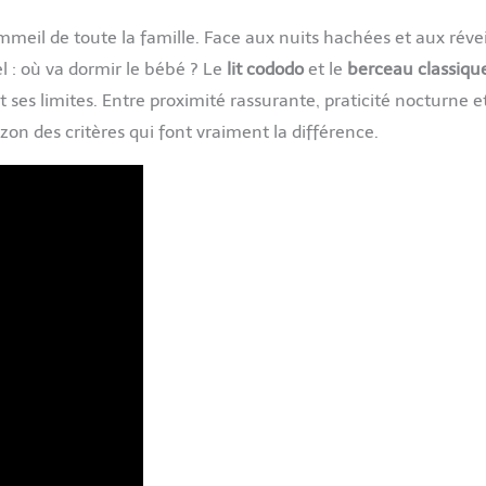
eil de toute la famille. Face aux nuits hachées et aux réveil
l : où va dormir le bébé ? Le
lit cododo
et le
berceau classiqu
 ses limites. Entre proximité rassurante, praticité nocturne 
izon des critères qui font vraiment la différence.