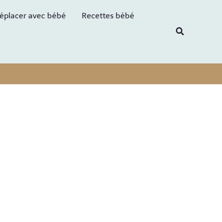
R
éplacer avec bébé
Recettes bébé
e
Recherche
c
h
e
r
c
h
e
r