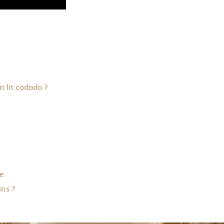
n lit cododo ?
ue
ins ?