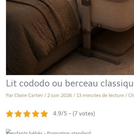
Lit cododo ou berceau classiqu
Par
Claire Cartier
/
2 juin 2026
/
13 minutes de lecture
/
Ch
4.9/5 - (7 votes)