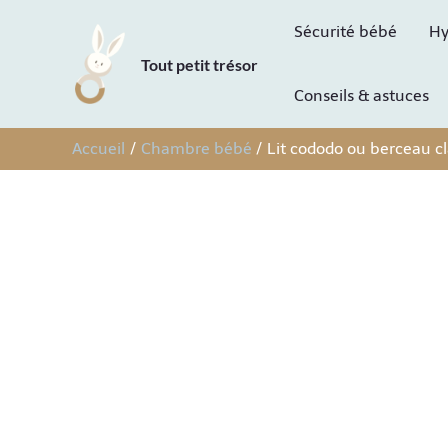
Aller
Sécurité bébé
Hy
au
Tout petit trésor
contenu
Conseils & astuces
Accueil
Chambre bébé
Lit cododo ou berceau cl