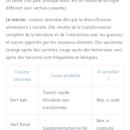
Un jaune très pâle, presque blanc, est en revanche un signe
différent (voir section suivante).
Le marron :
couleur attendue dès que la diversification
alimentaire s’installe. Elle résulte de la transformation
complète de la bilirubine et de l’interaction avec les graisses
et sucres apportés par les nouveaux aliments. Des variations
(orange après des carottes, rouge après des betteraves, vert
après des haricots) sont fréquentes et bénignes.
Couleur
À surveiller
Cause probable
observée
?
Transit rapide,
Vert kaki
bilirubine non
Non, si isolé
transformée
Non, si
Vert foncé
Supplémentation en fer
contexte