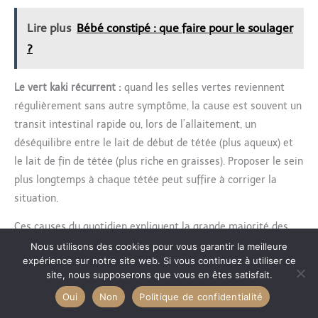
Lire plus
Bébé constipé : que faire pour le soulager
?
Le vert kaki récurrent :
quand les selles vertes reviennent
régulièrement sans autre symptôme, la cause est souvent un
transit intestinal rapide ou, lors de l’allaitement, un
déséquilibre entre le lait de début de tétée (plus aqueux) et
le lait de fin de tétée (plus riche en graisses). Proposer le sein
plus longtemps à chaque tétée peut suffire à corriger la
situation.
Ces causes du quotidien expliquent la grande majorité des
variations observées. Quand elles sont identifiées, le suivi à
Nous utilisons des cookies pour vous garantir la meilleure
expérience sur notre site web. Si vous continuez à utiliser ce
domicile suffit. Mais certaines situations demandent une
site, nous supposerons que vous en êtes satisfait.
organisation pratique précise avant — et parfois au lieu de —
Oui
Non
Politique de confidentialité
consulter.