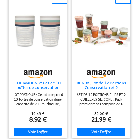
THERMOBABY Lot de 10
BÉABA, Lot de 12 Portions
boîtes de conservation
Conservation et 2
bébé 250 ml Fabriquées
Cuillères Silicone, Clip,
LOT PRATIQUE : Ce lot comprend
SET DE 12 PORTIONS CLIPS ET 2
en France
Pots empilables et
10 boîtes de conservation d'une
CUILLERES SILICONE : Pack
emboîtables, 100%
capacité de 250 ml chacune,
premier repas composé de 6
hermétique, Graduation,
offrant ainsi une solution
portions clip de 250 ml, 4
Congélation, Lait Maternel
pratique pour conserver les
portions de 150ml, de 2 portions
10,49 €
32,00 €
(2x90 ml & 4x150 ml &
repas de votre bébé.
de 90ml et de 2 cuillères en
8,92 €
21,99 €
6x250ml), Eucalyptus
COMPATIBILITÉ : Les boîtes sont
silicones, tout le nécessaire pour
compatibles avec le micro-
démarrer la diversification
ondes, le congélateur et le lave-
alimentaire de vos tout-petits
vaisselle, offrant ainsi une
SOLIDES ET HERMETIQUES :