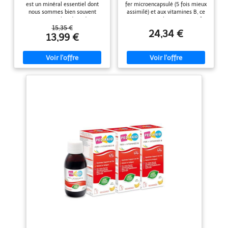
est un minéral essentiel dont
fer microencapsulé (5 fois mieux
pour une Bonne
nous sommes bien souvent
assimilé) et aux vitamines B, ce
Absorption - 84
carencés - Floradix aide à
sirop optimise les apports en fer
comprimés
rééquilibrer votre taux de fer
sans goût désagréable, pour
15,35 €
24,34 €
dans le sang Formule anti-
réduire la fatigue, soutenir le
13,99 €
fatigue : Le fer contribue à
métabolisme énergétique et
réduire la fatigue - Les
améliorer le transport de
vitamines B2, B6 et B12
l'oxygène chez l'enfant dès la
contribuent en outre à un
diversification alimentaire.
métabolisme énergétique
EXTRATS NATURELS & FER
normal. Retrouvez la forme : La
BIODISPONIBLE : carotte,
synergie des vitamines B2, B3,
épinard, topinambour, spiruline
B6, B9 et B12 aide à réduire la
et patience associés à du fer
fatigue - Soutient aussi votre
microencapsulé 5x plus
système immunitaire et votre
assimilable, sans goût ni odeur.
vitalité générale, grâce au fer
Enrichi en vitamines B, sirop
Contenu de la livraison : 84
d'agave et fibres d'acacia, il
comprimés - Formule
soutient le transport de
aromatique riche en ingrédients
l'oxygène, réduit la fatigue et
naturels pour votre bien-être
respecte le système digestif.
Tous les fruits, herbes et épices
COMPOSITION : Sirop d'agave
qui entrent dans la formule des
40%, eau purifiée, fibres
produits Salus sont sélectionnés
prébiotiques d'acacia Fibregum
avec le plus grand soin et traités
15%, extrait aqueux de plantes
avec la meilleure attention
(carotte, épinard, topinambour,
patience), pyrophosphate de fer,
arômes naturels, jus concentré
de citron, Vitamines B, poudre de
banane, poudre de spiruline.
CONSEILS D'UTILISATION : Dès