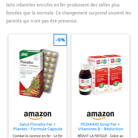
laits infantiles enrichis en fer produisent des selles plus
foncées que la normale. Ce changement surprend souvent les
parents qui n’ont pas été prévenus.
-9%
Salus Floradix Fer +
PEDIAKID Sirop Fer +
Plantes - Formule Capsule
Vitamines B - Réduction
Anti-Fatigue Riche en Fer
Fatigue Bébé/Enfant
Combat la carence en fer : Le fer
RÉDUIT LA FATIGUE : Grâce au
- Enrichi en Vitamine C
125ml x2