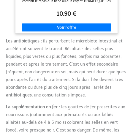
contenir le repas d'un bébé ou d'un enfant. HERMETIQUE : les
BadaBowls possèdent un couvercle vissé hermétique. Aucun
risque que la purée de bébé finisse au fond du sac ! PRATIQUE :
10,90 €
ces boîtes de conservation passent au lave-vaisselle, au micro-
ondes et peuvent être conservées au réfrigérateur comme au
congélateur COUVERCLE REINSCRIPTIBLE : le couvercle dispose
d'une surface réinscriptible pour ne pas mélanger le potiron et la
mangue. Vous notez le repas conservé ou la date de préparation
par exemple. FABRICATION FRANCAISE : ces pots de
Les antibiotiques :
ils perturbent le microbiote intestinal et
conservations pour bébé sont fabriqués en France et garantis
sans BPA. Un gage de qualité !
accélèrent souvent le transit. Résultat : des selles plus
liquides, plus vertes ou plus foncées, parfois malodorantes,
pendant et après le traitement. C’est un effet secondaire
fréquent, non dangereux en soi, mais qui peut durer quelques
jours après l’arrêt du traitement. Si la diarrhée devient très
abondante ou dure plus de cinq jours après l’arrêt des
antibiotiques
, une consultation s’impose.
La supplémentation en fer :
les gouttes de fer prescrites aux
nourrissons (notamment aux prématurés ou aux bébés
allaités au-delà de 4 à 6 mois) colorent les selles en vert
foncé, voire presque noir. C’est sans danger. De même, les