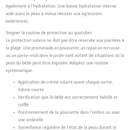
emballé dans un petit sac de 55
également à l’hydratation. Une bonne hydratation interne
x 55 x 3 cm. Une piscine
intérieure et extérieure
aide aussi la peau à mieux résister aux agressions
entièrement sûre pour votre
bébé à la plage ou dans la cour
extérieures.
ou le jardin.
Soigner la routine de protection au quotidien
La protection solaire ne doit pas être réservée aux journées à
la plage.
Une promenade en poussette, un repas en terrasse
ou un après-midi dans le jardin
sont autant de situations où la
peau du bébé peut être exposée. Adoptez une routine
systématique :
Application de crème solaire avant chaque sortie,
même courte
Vérification que le bébé est correctement habillé et
coiffé
Positionnement de la poussette dans l’ombre ou avec
une ombrelle
Surveillance régulière de l’état de la peau durant la