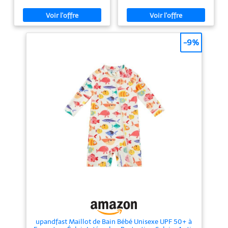
pour la piscine, la plage et la
et extensible. Il offre le plus
mer Doux et sûr : Maillot uv
grand confort à bébé et une
enfant non toxique, d'après
protection solaire UPF 40+. EN
OEKO-TEX Standard 100. Maillot
TOUTE SECURITE : matière
de bain bebe fabriqué en tissu
légère qui n'alourdit pas bébé
respirant et adapté pour peau
dans l'eau, avec une protection
-9%
fragile - facile à laver en
solaire UPF40+ pour protéger
machine Ultra-léger et séchage
les parties du corps qui brûlent
express : Matière légère
facilement*. PRATIQUE : facile à
respirante assure un confort
mettre, à enlever et à laver.
optimal, ce maillot de bain
Lavage en machine à 40°C,
enfant anti uv sèche en un
séchage à l'air libre. DOUX :
instant et protège aussi
matière durable et manches
efficacement du sable et des
longues pour une protection
méduses Ajustement parfait et
supplémentaire contre le soleil,
design adorable : Liberté totale
le sable et l'eau. SAIN :
de mouvement avec un t-shirt uv
certification OEKO-TEX Standard
enfant à manches longues et un
100.
short de bain bebe. Disponible en
plusieurs tailles, coloris et motifs
adorables Un choix responsable
pour bébé et la planète : Moins
de crème solaire dans l’eau,
moins de pollution – le maillot
uv bebe permet une protection
durable pour un avenir plus sain
upandfast Maillot de Bain Bébé Unisexe UPF 50+ à