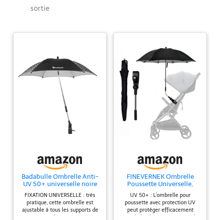
sortie
Badabulle Ombrelle Anti-
FINEVERNEK Ombrelle
UV 50+ universelle noire
Poussette Universelle,
Ombrelle pour Poussette
FIXATION UNIVERSELLE : très
UV 50+ : L'ombrelle pour
Anti UV 50+, Parasol
pratique, cette ombrelle est
poussette avec protection UV
Poussette Bébé
ajustable à tous les supports de
peut protéger efficacement
Universelle Diamètre 73
poussette grâce à son système
votre bébé des rayons UV, garder