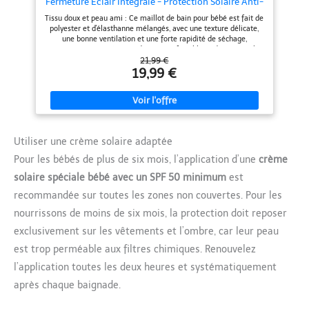
Fermeture Éclair Intégrale - Protection Solaire Anti-
UV pour Nourrissons et Jeunes Enfants (Couleur
Tissu doux et peau ami : Ce maillot de bain pour bébé est fait de
Orange,2-3 Ans)
polyester et d'élasthanne mélangés, avec une texture délicate,
une bonne ventilation et une forte rapidité de séchage,
apportant une expérience de port confortable et douce pour le
bébé, tout en étant facile à nettoyer et à entretenir Protection
21,99 €
solaire efficace : Ce maillot de bain pour bébé est doté d'une
19,99 €
fonction de protection solaire UPF 50+, capable de bloquer 98,5
% des radiations UVA et UVB, protégeant ainsi la peau délicate
du bébé et rassurant les parents Conception pratique avec zip
intégral : Nous avons équipé le maillot de bain pour enfants de
très jeunes enfants avec une fermeture éclair intégrale, rendant
la mise et la déshabillage faciles et pratiques. Cette conception
Utiliser une crème solaire adaptée
simplifie également le changement de couches, même lorsque
le maillot est humide, permettant un changement rapide et
Pour les bébés de plus de six mois, l’application d’une
crème
facile Couverture solaire complète : Le maillot de bain pour
enfants avec manches longues et une couverture jusqu'au genou
solaire spéciale bébé avec un SPF 50 minimum
est
offre une protection solaire complète pour le bébé, évitant
efficacement les rayons du soleil, sans besoin de produits de
recommandée sur toutes les zones non couvertes. Pour les
protection solaire supplémentaires Adapté à de nombreux
nourrissons de moins de six mois, la protection doit reposer
scénarios : Ce maillot de bain pour bébé est adapté à une
variété d'activités aquatiques, y compris les vacances d'été pour
exclusivement sur les vêtements et l’ombre, car leur peau
les enfants, les baignades à la plage, le surf, les piscines, le ski
nautique, les cours de natation scolaires, etc., constituant un
est trop perméable aux filtres chimiques. Renouvelez
choix idéal pour les activités aquatiques du bébé
l’application toutes les deux heures et systématiquement
après chaque baignade.