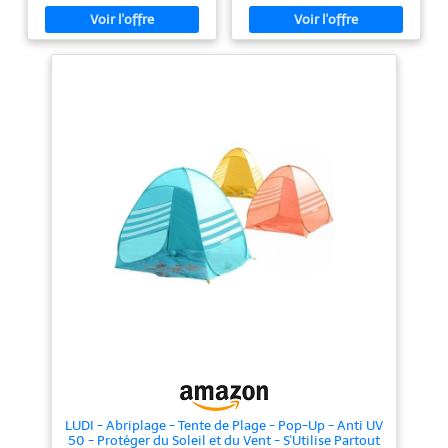
peut accueillir un enfant, des
secondes sans montage. Prenez
jumeaux et même un adulte
simplement la tente de plage et
grâce sa grande taille (125 x 100
le pare-soleil de votre sac à
x 85 cm) BONNE AERATION :
main, ouvrez-les et une petite
avec sa grande ouverture
maison apparaît
centrale et à ses filets sur les
immédiatement! Il est équipé de
côtés, l'air circule bien dans la
4 clous qui peuvent être insérés
tente pour que votre enfant n'ait
dans le sable pour garantir une
pas trop chaud SYSTÈME POP-
excellente stabilité et empêcher
UP : la tente anti-UV Badabulle
le vent de soulever la tente.
se déplie et se replie en
quelques secondes seulement
【Protection solaire et
PRATIQUE & COMPACTE : 4
protection cutanée】La tente
piquets sont fournis pour bien
pour bébé est composée de
fixer la tente-anti-UV au sol.
matériaux anti-UV UPF 50+
Une fois pliée dans son sac de
avec une couverture complète de
transport (inclus), elle prend très
tissu plaqué 190T doré pour
peu de place et est très facile à
garantir l’effet anti-UV de la
transporter
zone couverte et éliminer 90%
des rayons UV de votre petit. Le
design des portes ouvertes et les
fenêtres arrière accélèrent la
circulation de l'air, favorisant la
ventilation et la protection
contre les moustiques,
permettant ainsi aux enfants de
rester confortables même en
été.
【Tente avec mini-
LUDI - Abriplage - Tente de Plage - Pop-Up - Anti UV
piscine】Spécialement conçu
50 - Protéger du Soleil et du Vent - S'Utilise Partout
pour les bébés / les enfants de