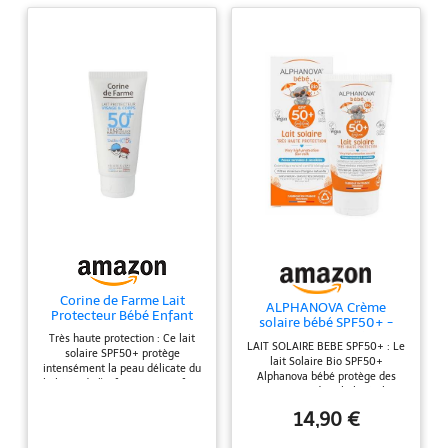
Corine de Farme Lait
ALPHANOVA Crème
Protecteur Bébé Enfant
solaire bébé SPF50+ -
SPF50+ Monoï 50ml
Naturelle et Certifiée Bio -
Très haute protection : Ce lait
LAIT SOLAIRE BEBE SPF50+ : Le
50g
solaire SPF50+ protège
lait Solaire Bio SPF50+
intensément la peau délicate du
Alphanova bébé protège des
bébé et de l'enfant. Sans parfum
rayons UV du soleil. Dès la
: Une formule sans parfum,
naissance. Adapté aux peaux
douce pour la peau sensible des
14,90 €
sensibles et réactives. Sans
tout-petits. Monoï de Tahiti :
parfum. Très haute protection.
Une formule enrichie en monoï