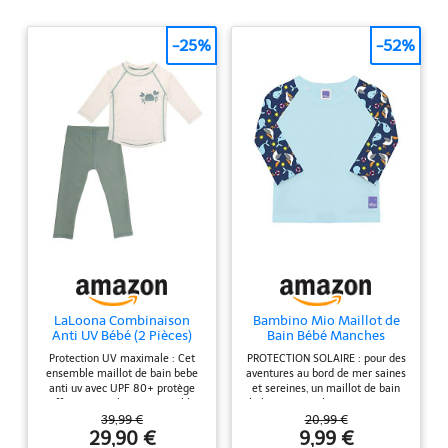
-25%
-52%
LaLoona Combinaison
Bambino Mio Maillot de
Anti UV Bébé (2 Pièces)
Bain Bébé Manches
UPF 80+ - Crème, Menthe
Longues Anti-UV 40+, 1-2
Protection UV maximale : Cet
PROTECTION SOLAIRE : pour des
Ans
ensemble maillot de bain bebe
aventures au bord de mer saines
anti uv avec UPF 80+ protège
et sereines, un maillot de bain
efficacement la peau sensible
bébé avec une haute protection
des rayons du soleil – cette
solaire est indispensable. Ce t-
39,99 €
20,99 €
combinaison anti uv est idéale
shirt anti-UV bébé est ultra doux
29,90 €
9,99 €