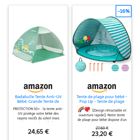
-16%
Badabulle Tente Anti-UV
Tente de plage pour bébé -
Bébé, Grande Tente de
Pop Up - Tente de plage
Plage, Haute Protection
pour bébé - Avec mini
PROTECTION 50+ : la tente anti-
Solaire FPS 50+, Système
piscine - Portable - Pop
【Design rétractable et
UV protège votre bébé des
Pop-Up, Vert
Up - Protection UV - Pour
ouverture rapide】Notre tente
rayons nocifs du soleil mais
les tout-petits - Pique-
de plage pour bébé dispose d’un
aussi du vent et du sable lorsque
nique - Jardin - Vert
cadre pliable et d’un design
vous êtes à la plage, en pique-
27,60 €
rétractable qui vous permet de
24,65 €
nique, ou même dans le jardin !
23,20 €
l’installer et de la démonter
SPACIEUSE : la tente Badabulle
automatiquement en quelques