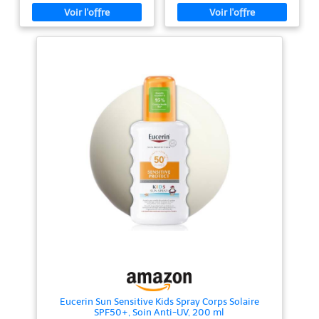
FILTRES UV RESISTANTS :
de Tahiti, hydratante et
Protection immédiate grâce aux
protectrice. Utilisation :
filtres minéraux naturels. Ils
Appliquez généreusement sur la
réfléchissent les UV et restent
peau de l'enfant avant
en surface de la peau sans
l'exposition au soleil. Format
pénétration cutanée.
voyage : Ce flacon de 50 ml se
Waterproof. Texture non grasse
glisse facilement dans un sac
et non collante. HAUTE
pour les vacances en famille.
TOLERANCE : Formule
hypoallergénique, sans parfum,
adaptée aux peaux sensibles et
réactives. Sans paraben, sans
phénoxyéthanol. Testé
dermatologiquement
INGREDIENTS D’ORIGINE
NATURELLE : Formulé avec 98%
d’ingrédients d’origine naturelle,
sans parfum pour respecter la
peau fragile des bébés. Enrichi
en huile de jojoba et jus d’aloe
vera Bio hydratants. Formule
hypoallergénique et végan,
produit certifié BIO. FABRIQUE
EN FRANCE : Le Lait Solaire Bio
SPF50+ fabriqué en France, dans
notre laboratoire du sud de la
France pour garantir la sécurité
et la traçabilité du produit. Tube
Eucerin Sun Sensitive Kids Spray Corps Solaire
recyclé à base de bouteilles de
SPF50+, Soin Anti-UV, 200 ml
lait. Etui en carton recyclé.