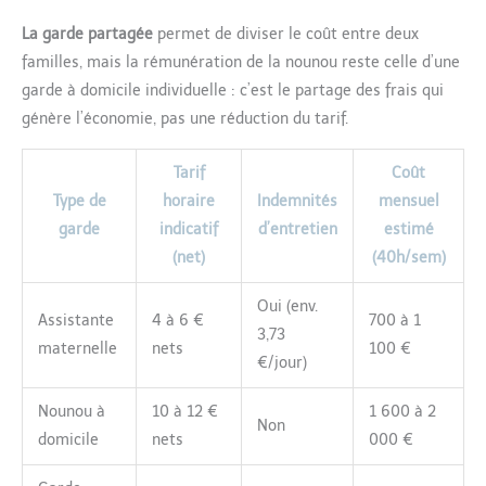
La garde partagée
permet de diviser le coût entre deux
familles, mais la rémunération de la nounou reste celle d’une
garde à domicile individuelle : c’est le partage des frais qui
génère l’économie, pas une réduction du tarif.
Tarif
Coût
Type de
horaire
Indemnités
mensuel
garde
indicatif
d’entretien
estimé
(net)
(40h/sem)
Oui (env.
Assistante
4 à 6 €
700 à 1
3,73
maternelle
nets
100 €
€/jour)
Nounou à
10 à 12 €
1 600 à 2
Non
domicile
nets
000 €