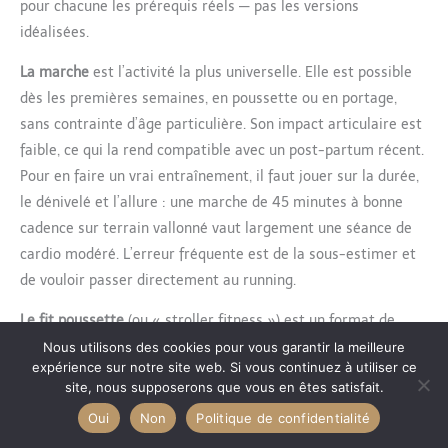
pour chacune les prérequis réels — pas les versions
idéalisées.
La marche
est l’activité la plus universelle. Elle est possible
dès les premières semaines, en poussette ou en portage,
sans contrainte d’âge particulière. Son impact articulaire est
faible, ce qui la rend compatible avec un post-partum récent.
Pour en faire un vrai entraînement, il faut jouer sur la durée,
le dénivelé et l’allure : une marche de 45 minutes à bonne
cadence sur terrain vallonné vaut largement une séance de
cardio modéré. L’erreur fréquente est de la sous-estimer et
de vouloir passer directement au running.
Le fit poussette
(ou « stroller fitness ») est un format de
cours collectif qui utilise la poussette comme accessoire de
Nous utilisons des cookies pour vous garantir la meilleure
expérience sur notre site web. Si vous continuez à utiliser ce
renforcement musculaire — appuis, résistances,
site, nous supposerons que vous en êtes satisfait.
déplacements. Ces cours se déroulent souvent en extérieur,
Oui
Non
Politique de confidentialité
en parc ou en salle. Ils sont accessibles dès que bébé tient