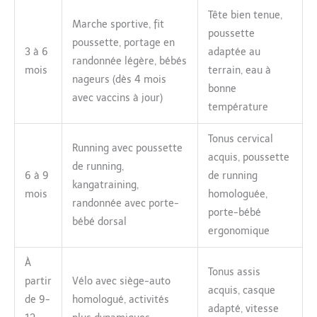
Tête bien tenue,
Marche sportive, fit
poussette
poussette, portage en
3 à 6
adaptée au
randonnée légère, bébés
mois
terrain, eau à
nageurs (dès 4 mois
bonne
avec vaccins à jour)
température
Tonus cervical
Running avec poussette
acquis, poussette
de running,
6 à 9
de running
kangatraining,
mois
homologuée,
randonnée avec porte-
porte-bébé
bébé dorsal
ergonomique
À
Tonus assis
partir
Vélo avec siège-auto
acquis, casque
de 9-
homologué, activités
adapté, vitesse