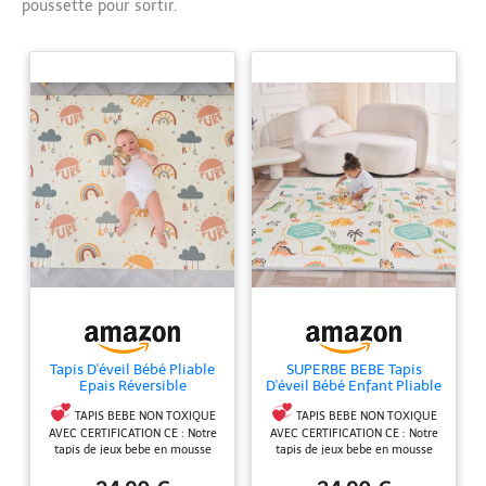
poussette pour sortir.
Tapis D'éveil Bébé Pliable
SUPERBE BEBE Tapis
Epais Réversible
D'éveil Bébé Enfant Pliable
120x180x1cm - Tapis De
Epais Réversible
Jeu Pour Enfant Bebe -
150x180x1cm XXL - Tapis
TAPIS BEBE NON TOXIQUE
TAPIS BEBE NON TOXIQUE
Tapis De Sol XXL En
De Jeu De Sol et De
AVEC CERTIFICATION CE : Notre
AVEC CERTIFICATION CE : Notre
Mousse - Tapis De
Motricité En Mousse
tapis de jeux bebe en mousse
tapis de jeux bebe en mousse
Motricité Favorisant Le
Favorisant Le
est sans odeur, sans formamide
est sans odeur, sans formamide
Développement Sensoriel
Développement Sensoriel
ni phtalates et sans BPA. Il
ni phtalates et sans BPA. Il