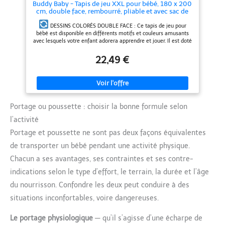
Buddy Baby - Tapis de jeu XXL pour bébé, 180 x 200
cm, double face, rembourré, pliable et avec sac de
transport - Dès la naissance - Idéal comme cadeau
(Ballons/Ours)
DESSINS COLORÉS DOUBLE FACE : Ce tapis de jeu pour
bébé est disponible en différents motifs et couleurs amusants
avec lesquels votre enfant adorera apprendre et jouer. Il est doté
de motifs double face.
DOUX ET CONFORTABLE : Ce tapis
22,49 €
d'éveil extra-large mesure 200 x 180 cm. Ce tapis de jeu doux
pour bébé, d'une épaisseur de 1 cm, est parfait pour toutes les
activités de votre enfant, comme le jeu sur le ventre, le jeu à
quatre pattes, le roulade ou les jeux sensoriels.
PRÊT À
JOUER : Nos tapis de jeu pour enfants sont fabriqués en mousse
haute densité. Durable, antidérapant et imperméable, ce tapis
Portage ou poussette : choisir la bonne formule selon
pour enfants est idéal pour votre bébé ou votre tout-petit.
PLIABLE ET PORTABLE : Ce tapis de jeu pliable et peu
l’activité
encombrant se replie à 89 x 40 x 12 cm pour un rangement
Portage et poussette ne sont pas deux façons équivalentes
facile. Il est également léger pour les voyages, les pique-niques
au parc ou toute autre activité de plein air. Sac de transport
de transporter un bébé pendant une activité physique.
inclus. Tellement facile !
IMPERMÉABLE ET FACILE À
NETTOYER : Ces tapis de jeu rembourrés pour bébé non
Chacun a ses avantages, ses contraintes et ses contre-
seulement protègent vos enfants et les occupent, mais ils aident
indications selon le type d’effort, le terrain, la durée et l’âge
aussi à garder le sol de leur chambre propre. Imperméable, il
s'essuie facilement avec un chiffon humide pour lui redonner son
du nourrisson. Confondre les deux peut conduire à des
aspect d'origine.
situations inconfortables, voire dangereuses.
Le portage physiologique
— qu’il s’agisse d’une écharpe de