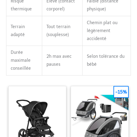
Risque
Élevé (contact
Faible (distance
thermique
corporel)
physique)
Chemin plat ou
Terrain
Tout terrain
légèrement
adapté
(souplesse)
accidenté
Durée
2h max avec
Selon tolérance du
maximale
pauses
bébé
conseillée
-15%