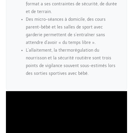
format a ses contraintes de sécurité, de durée
et de terrain.
Des micro-séances à domicile, des cours
parent-bébé et les salles de sport avec
garderie permettent de s’entraîner sans
attendre d’avoir « du temps libre ».
L’allaitement, la thermorégulation du
nourrisson et la sécurité routière sont trois
points de vigilance souvent sous-estimés lors
des sorties sportives avec bébé.