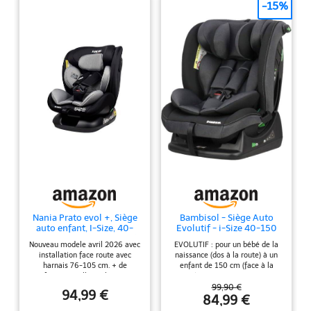
-15%
Nania Prato evol +, Siège
Bambisol - Siège Auto
auto enfant, I-Size, 40-
Evolutif - i-Size 40-150
150 cm, dos route jusqu'à
de la naissance à 150 cm
Nouveau modele avril 2026 avec
EVOLUTIF : pour un bébé de la
105cm, Evolutif naissance
(36 kg) - Convient à toutes
installation face route avec
naissance (dos à la route) à un
à 12 ans, Fixations
Voitures - ECE129/03 -
harnais 76-105 cm. + de
enfant de 150 cm (face à la
ceinture de sécurité,
Textile Déhoussable
confort- Nouvelle couleur Noir-
route) CONFORT : 3 positions
Réglage de l'Appui-tête et
Lavable - Appui-tête
Gris Sécurité : le siège auto pour
d'assise face à la route pour un
99,90 €
de l'Inclinaison.
Ajustable - Harnais 5
94,99 €
bébé Nania, qui grandit avec
meilleur confort PRATIQUE :
84,99 €
points
votre enfant, est homologué
Fixation avec ceinture adulte , ne