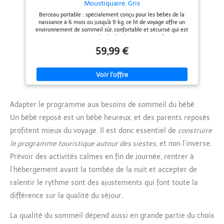
Moustiquaire, Gris
sécurité de votre enfant lorsqu’il
joue ou se repose
Berceau portable : spécialement conçu pour les bébés de la
naissance à 6 mois ou jusqu'à 9 kg, ce lit de voyage offre un
environnement de sommeil sûr, confortable et sécurisé qui est
proportionné pour ce stade de développement actif Design à
double mode : dispose à la fois des modes stationnaire et à
59,99 €
bascule, vous permettant de choisir entre un positionnement
stable ou un mouvement de bascule doux pour le confort de
votre bébé Matelas ferme pour bébé : répond aux normes de
sécurité avec une surface sans affaissement et sans risque
d'étouffement. La housse du matelas est amovible pour un
nettoyage facile Filet de protection : comprend une
moustiquaire amovible pour protéger votre tout-petit des
Adapter le programme aux besoins de sommeil du bébé
insectes à l'intérieur ou à l'extérieur tout en maintenant la
circulation de l'air Construction respirante : les parois en maille
Un bébé reposé est un bébé heureux, et des parents reposés
offrent une ventilation et une visibilité optimales tout en
gardant votre bébé confortable et sécurisé Ensemble complet :
profitent mieux du voyage. Il est donc essentiel de
construire
livré avec un matelas ajusté avec housse incluse, fournissant
tout le nécessaire pour une utilisation immédiate Solution
le programme touristique autour des siestes
, et non l’inverse.
portable : le design pliable en forme de riffle le rend adapté
Prévoir des activités calmes en fin de journée, rentrer à
pour les voyages ou le rangement peu encombrant lorsque vous
ne vous en servez pas Utilisation polyvalente : convient pour une
l’hébergement avant la tombée de la nuit et accepter de
utilisation en intérieur ou en extérieur et constitue un cadeau
apprécié pour les nouveau-nés
ralentir le rythme sont des ajustements qui font toute la
différence sur la qualité du séjour.
La qualité du sommeil dépend aussi en grande partie du choix