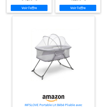
naissance à env. 3 ans (max. 15
de la naissance jusqu'à 3 ans (0-
kg) LÉGER (SAC DE TRANSPORT
15 kg) UN ESPACE OPTIMAL : ce
INCLUS) : pesant 8,55 kg, vous
lit parapluie bébé avec matelas
pouvez facilement plier/déplier
spacieux et rembourré (L120 x
Soft Dreams, le ranger dans le
l60 cm) offre à vos enfants tout
sac de transport, le fermer avec
l'espace nécessaire pour jouer et
la fermeture éclair et le porter
dormir pendant leurs premières
d'une seule main MATELAS EN
années de vie OUVERTURE
FIBRE DE BOIS ET MOUSSE : le
LATÉRALE : avec son ouverture
lit de voyage est livré avec un
latérale, installer et sortir bébé
matelas en mousse (L60 x L120
de son lit de voyage devient un
cm) de 2 cm d'épaisseur qui offre
jeu d’enfant. Votre tout-petit
de la stabilité à votre bébé grâce
pourra même s’y glisser seul en
à la fibre de bois PLIAGE
toute autonomie PLIAGE FACILE
PARAPLUIE COMPACT : rapide à
ET COMPACT : Sweet Dreams se
plier et déplier, le lit parapluie
plie et se déplie en un clin d'œil.
bébé avec matelas léger peut
Son design pliable et peu
être transporté partout où vous
encombrant facilite le
allez grâce à sa taille compacte
rangement et permet de le
plié (W70 x H74.5 cm)
glisser dans le coffre pendant
BEBECONFORT - SMALL
vos déplacements. LE PARFAIT
MOMENTS, BIG SMILES :
COMPAGNON DE VOYAGE : ce lit
Bebeconfort propose une large
pour tout-petits compact se
gamme de produits, tels que
replie sans prendre de place.
sièges-auto, poussettes,
Livré avec son sac de transport, il
équipements pour la maison et
est parfait pour vos voyages
produits de petite puériculture
ULTRA-STABLE : le berceau de
pour bébés
voyage bébé Sweet Dreams est
conçu pour assurer une stabilité
MFSLOVE Portable Lit Bébé Pliable avec
optimale, garantissant la