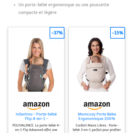
Un porte-bébé ergonomique ou une poussette
compacte et légère
-37%
-15%
Infantino - Porte-bébé
Momcozy Porte Bebe
Flip 4-en-1 -
Ergonomique 100%
Ergonomique - 4 façons
Coton,Kaki, 3–24 Mois,
POLYVALENCE: Le porte-bébé 4-
Confort Mains Libres : Porte-
de porter -Convertible -
3,2–20 kg
en-1 Flip Advanced offre une
bébé 3-en-1 parfait pour profiter
Confortable - Lanières