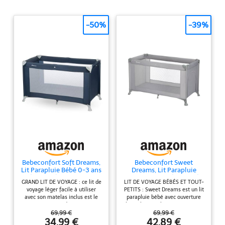
-50%
-39%
Bebeconfort Soft Dreams,
Bebeconfort Sweet
Lit Parapluie Bébé 0-3 ans
Dreams, Lit Parapluie
(0-15 kg), Lit Voyage
Bébé, 0-3 Ans (0-15 kg),
GRAND LIT DE VOYAGE : ce lit de
LIT DE VOYAGE BÉBÉS ET TOUT-
Léger, Matelas Fibre de
Léger, Grand Matelas,
voyage léger facile à utiliser
PETITS : Sweet Dreams est un lit
Bois et Mousse (60 x 120
Ouverture Latérale, Design
avec son matelas inclus est le
parapluie bébé avec ouverture
cm), Sac de Transport,
Pliable, Sac de Transport
compagnon de voyage
latérale, matelas et conception
Pliage Parapluie Compact,
Inclus, Mineral Gray
incontournable (L125.5 x W63 x
pliable, pratique pour le
69,99 €
69,99 €
Navy Blue
H70.5 cm). Convient de la
transport et le rangement. Idéal
34,99 €
42,89 €