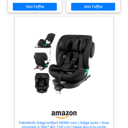
pour le transport en voiture en
nécessitant pas de système
toute sécurité d'enfants de
intégré ISOFIX sur le véhicule et
toutes tailles : de 40 à 150 cm.
convient à toutes les voitures
NORME I-SIZE : le siège enfant
AJUSTABLE : Repose tête 15
est testé et approuvé
positions, cousin nouveau-né
conformément à la dernière
amovible, harnais 5 points avec
norme sur les sièges auto pour
protecteurs confort, sangle de
enfants R129 et peut être monté
réglage du harnais une main,
facilement et en toute sécurité
PROPRE : Parties textile
avec le harnais à 3 points. UNE
complètement déhoussable pour
POSITION PROLONGÉE DOS À LA
un lavage en machine à 30°C
ROUTE : Vous permet de garder
votre enfant dos à la route plus
longtemps, comme recommandé
par les experts en sécurité des
enfants - jusqu'à 105 cm.
Installation : Dos route avec
harnais: 40-150 cm Face route
avec harnais : à partir de 76 cm
jusuqu'à 105 cm Face route sans
harnais avec la ceinture
uniquement : 100-150 cm
Confort : le siège auto
convertible offre 3 positions
d'assise et d'inclinaisons, un
appui-tête réglable en hauteur
sur 11 positions et un guide de
ceinture optimal pour les
FableKids Siège enfant NORA noir | Siège auto i-Size
enfants de 100 à 150 cm. Doté
pivotant à 360° 40-150 cm | Siège dos à la route
d'un insert Lombaire et d'un