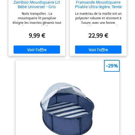
Zamboo Moustiquaire Lit
Fransande Moustiquaire
Bébé Universel - Gris
Pliable Ultra légère, Tente
de Camping Portable, lit
Nuits tranquilles : La
Le matériau de la maille est un
moustiquaire Familial,
moustiquaire lit parapluie
polyester robuste et résistant à
Installation Facile et
éloigne les insectes gênants tout
l'usure, avec une bonne
Rapide
en laissant circuler l'air. Le
respirabilité pour garantir la
sommeil de bébé est ainsi
sécurité. Le matériau du support
9,99 €
22,99 €
préservé et maman et papa sont
est soutenu par des tubes en
rassurés Protection fiable contre
fibre de verre haute résistance
les insectes : Le filet anti-
et très flexibles. Une
moustique à mailles fines pour
moustiquaire entièrement
lit bebe est résistant et éloigne
fermée avec une fermeture
même les plus petites bêtes
éclair offre une protection
comme les mites, les mouches
complète et peut bloquer les
-29%
et autres insectes Pour tout lit
moustiques, les insectes, les
parapluie bebe : La moustiquaire
araignées et autres insectes.
bebe s'installe facilement grâce
Après ouverture, la moustiquaire
à un élastique, aussi pour lits de
se forme immédiatement sans
voyage plus petits, berceaux à
avoir besoin de montage. Le
parois filet (90x40 cm, 60x120
pliage et l'emballage ne
cm) et parcs jusqu'à 100x100 cm
prennent que quelques secondes.
Rangement compact : La
Vous pouvez le garder dans
moustiquaire de lit bébé se plie
n'importe quelle valise lors de
facilement et est livrée dans un
vos voyages ou du camping. Il
emballage pensé pour réduire
peut être utilisé à l'intérieur et à
l'impact sur l’environnement,
l'extérieur, avec un petit poids,
tout en restant pratique à
une grande praticité et une
transporter Accessoire
grande commodité.
indispensable pour les vacances :