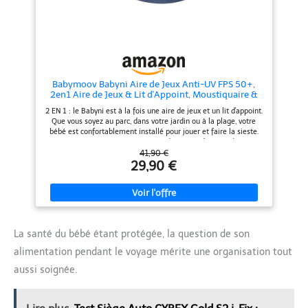
Le filet anti-moustique pour lit
pliant bébé garantit un sommeil
sécurisé en voyage. Lavable en
machine à 30°C
Babymoov Babyni Aire de Jeux Anti-UV FPS 50+,
2en1 Aire de Jeux & Lit d'Appoint, Moustiquaire &
Auvent Intégrés, Utilisation Extérieure & Intérieure,
2 EN 1 : le Babyni est à la fois une aire de jeux et un lit d'appoint.
Simple à Installer, Marinière
Que vous soyez au parc, dans votre jardin ou à la plage, votre
bébé est confortablement installé pour jouer et faire la sieste.
PROTECTION ANTI-UV : cette aire de jeux arrête jusqu'à 99%
des rayons nocifs du soleil (UVA et UVB) avec sa toile haute
41,90 €
protection FPS 50+. Elle protège également du vent et du sable.
29,90 €
MOUSTIQUAIRE & AUVENT INTEGRES : le Babyni a un auvent
rabattable et une moustiquaire à maille fine amovible. Votre
enfant est protégé contre les moustiques et tous les autres
insectes. FACILE A INSTALLER : le Babyni se plie et se replie
rapidement grâce à son système pop-up. Il se range dans sa
housse de transport pour l'emporter facilement partout avec
La santé du bébé étant protégée, la question de son
vous. MULTIUSAGES : Le Babyni s'utilise à l'extérieur et à
l'intérieur. Vous pouvez attacher des jouets aux 2 boucles. En
alimentation pendant le voyage mérite une organisation tout
enlevant le auvent, le Babyni peut se transformer en piscine à
balles par exemple.
aussi soignée.