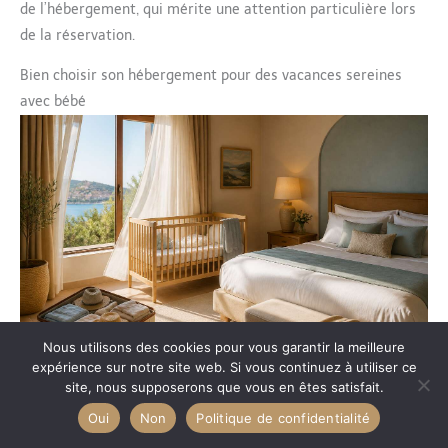
de l’hébergement, qui mérite une attention particulière lors
de la réservation.
Bien choisir son hébergement pour des vacances sereines
avec bébé
Nous utilisons des cookies pour vous garantir la meilleure
expérience sur notre site web. Si vous continuez à utiliser ce
site, nous supposerons que vous en êtes satisfait.
Les critères de sélection prioritaires
Oui
Non
Politique de confidentialité
Tous les hébergements ne se valent pas lorsqu’on voyage