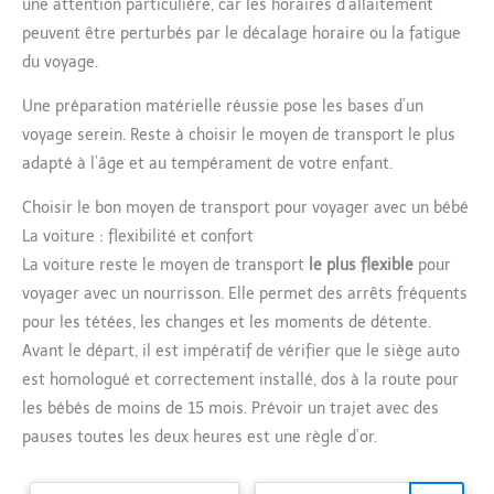
une attention particulière, car les horaires d’allaitement
Cette caractéristique avant-gardiste répartit mieux et
situations du quotidien. Cette
uniformément le poids pour un confort inégalé pour vous et
polyvalence en fait le cadeau
peuvent être perturbés par le décalage horaire ou la fatigue
votre petit. Vivez Chaque Voyage Joyeux : Le Porte-bébé
idéal pour les jeunes parents qui
Momcozy unit Confort, Connexion et Exploration dans trois
accordent de l’importance au
du voyage.
positions confortables adaptées à chaque besoin de votre bébé.
confort, à la sécurité et à un
Notre porte-bébé est un excellent cadeau de registre pour les
design moderne. Offrez non
nouveaux parents. Ne manquez pas cette opportunité d'offrir à
Une préparation matérielle réussie pose les bases d’un
seulement un produit, mais aussi
votre bébé le meilleur en matière de confort, de sécurité et de
des moments précieux de lien et
voyage serein. Reste à choisir le moyen de transport le plus
style.
de découvertes partagées.
adapté à l’âge et au tempérament de votre enfant.
Choisir le bon moyen de transport pour voyager avec un bébé
La voiture : flexibilité et confort
La voiture reste le moyen de transport
le plus flexible
pour
voyager avec un nourrisson. Elle permet des arrêts fréquents
pour les tétées, les changes et les moments de détente.
Avant le départ, il est impératif de vérifier que le siège auto
est homologué et correctement installé, dos à la route pour
les bébés de moins de 15 mois. Prévoir un trajet avec des
pauses toutes les deux heures est une règle d’or.