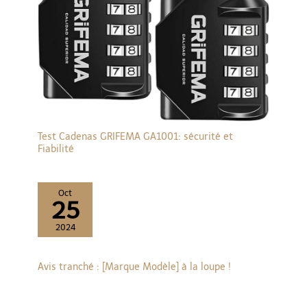
Test Cadenas GRIFEMA GA1001: sécurité et
Fiabilité
Oct
25
2024
Avis tranché : [Marque Modèle] à la loupe !