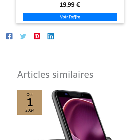
les embouteillages. Une semelle intercalaire MD flexible
19,99 €
absorbe les chocs à chaque pas. De plus, la semelle intérieure
flexible offre un soutien et un amorti pour toutes les aventures
en plein air. L'embout de protection en caoutchouc garantit une
protection optimale sur les rochers et les pierres. la chaussure
de randonnée mi-haute assure un bon maintien de la cheville et
une bonne stabilité. Ces Chaussures de Randonnée offrent des
performances de premier ordre et un confort maximal sur tous
vos chemins.Ils conviennent à la randonnée, au camping, à
l'escalade, au vélo, à la pêche, à la randonnée, au trekking et bien
plus encore.
Articles similaires
Oct
1
2024