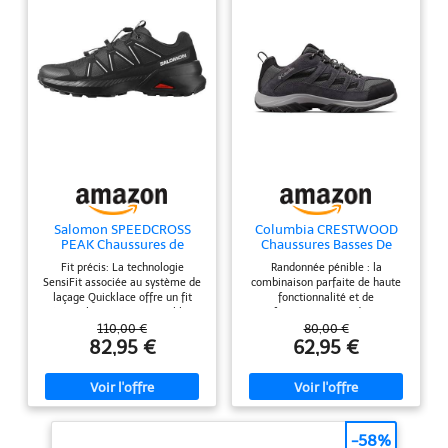
Salomon SPEEDCROSS
Columbia CRESTWOOD
PEAK Chaussures de
Chaussures Basses De
randonnée pour homme
Randonnée Et Trekking
Fit précis: La technologie
Randonnée pénible : la
Homme, Noir (Shark x
SensiFit associée au système de
combinaison parfaite de haute
Columbia Grey), 44 EU
laçage Quicklace offre un fit
fonctionnalité et de
précis et homogène, ajustable en
performance, ce randonneur
un instant. Protection tout-
polyvalent vous offrira des
110,00 €
80,00 €
terrain : Le pare-pierres et la
années de service confortable
82,95 €
62,95 €
protection talon résistent aux
terrains les plus accidentés.
Adhérence active: Avec son profil
de crampons agressifs, le
Contagrip garantit une
adhérence performante sur tous
-58%
les types de surface et de