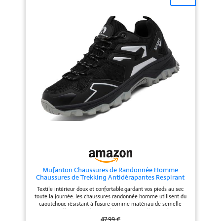
terrain. Protégez vos pieds
quelles que soient la distance ou
l’allure
Mufanton Chaussures de Randonnée Homme
Chaussures de Trekking Antidérapantes Respirant
Chaussure de Marche Stabilité Sneakers,Noir,EU39
Textile intérieur doux et confortable,gardant vos pieds au sec
toute la journée. les chaussures randonnée homme utilisent du
caoutchouc résistant à l'usure comme matériau de semelle
extérieure, offrent excellent confort et une excellente adhérence,
Le motif unique sur la semelle a une grande distance pour éviter
47,99 €