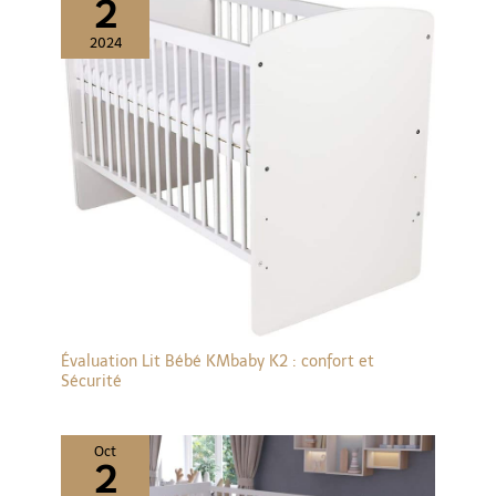
2
2024
Évaluation Lit Bébé KMbaby K2 : confort et
Sécurité
Oct
2