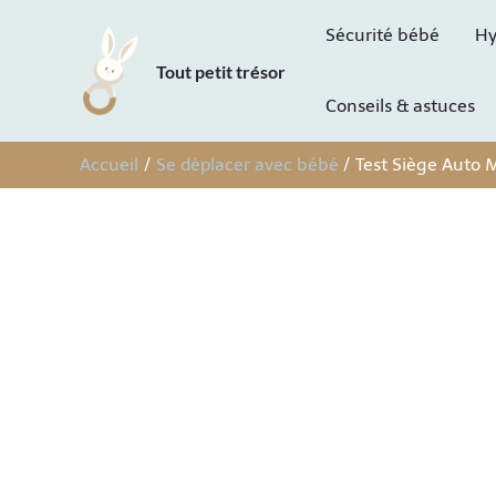
Aller
Sécurité bébé
Hy
au
Tout petit trésor
contenu
Conseils & astuces
Accueil
Se déplacer avec bébé
Test Siège Auto M