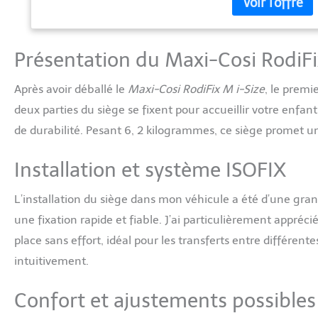
ainsi les blessur
siège-auto est rég
enfant : appuyez 
régler ATTACHE R
Présentation du Maxi-Cosi RodiFi
boucler la ceintu
peuvent ainsi a
Après avoir déballé le
Maxi-Cosi RodiFix M i-Size
, le premi
avec son appui-tê
molletonnée, Rodi
deux parties du siège se fixent pour accueillir votre enfa
ans et demi à 12
de durabilité. Pesant 6, 2 kilogrammes, ce siège promet un
avec Eco Care : el
retirer et lavabl
Installation et système ISOFIX
L’installation du siège dans mon véhicule a été d’une gra
une fixation rapide et fiable. J’ai particulièrement appréci
place sans effort, idéal pour les transferts entre différente
intuitivement.
Confort et ajustements possibles