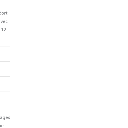
dort.
avec
 12
sages
ne