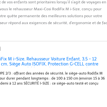
de vos enfants sont prioritaires lorsqu’il s’agit de voyages en
r vous le rehausseur Maxi-Cosi RodiFix M i-Size, conçu pour
otre quête permanente des meilleures solutions pour votre
sseur répond aux exigences de sécurité, d’ergonomie et de fac
Fix M i-Size, Rehausseur Voiture Enfant, 3,5 - 12
 cm, Siège Auto ISOFIX, Protection G-CELL contre
, Hauteur Réglable, Bouclage Rapide & Facile, Basic
 2/3 : offrant des années de sécurité, le siège-auto Rodifix M
pour durer pendant longtemps : de 100 à 150 cm (environ 15 à 36
t demi à 12 ans SÉCURITÉ I-SIZE : ce siège-auto testé et conçu
e sécurité les plus élevées de l'UE (R129) est équipé de
, pour une installation rapide et facile dans la voiture
L CONTRE LES CHOCS LATÉRAUX : cette sécurité intégrée
atéraux répartit les forces d’impact loin de l'enfant, réduisant