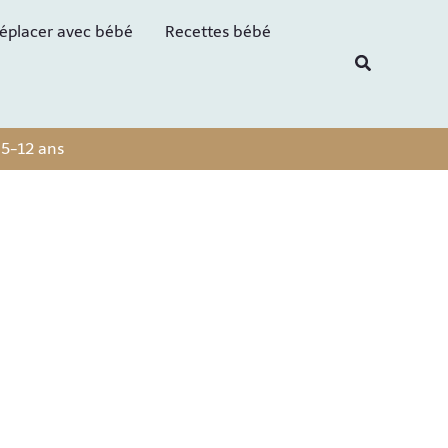
R
éplacer avec bébé
Recettes bébé
e
Recherche
c
h
e
 5-12 ans
r
c
h
e
r