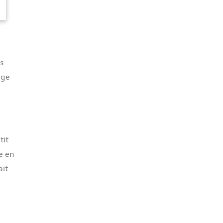
s
age
tit
re en
ait