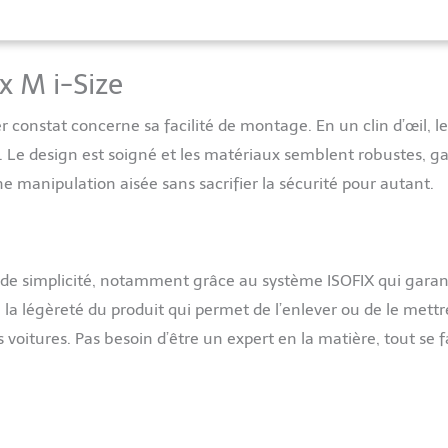
es à la tête, au cou et aux épaules APPUI-TÊTE RÉGLABLE : ce
lable en hauteur, pour garantir la sécurité et le confort de votre
simplement sur un bouton à l'arrière de l'appui-tête pour le
APIDE ET FACILE : sans accoudoirs encombrants et gênants,
x M i-Size
re se fait rapidement et sans effort; les enfants autonomes
ttacher leur ceinture eux-mêmes EXTRÊMEMENT CONFORTABLE :
er constat concerne sa facilité de montage. En un clin d’œil, le
te et son dossier réglables et rembourrés, ainsi que son assise
Fix M i-Size permet un ajustement toujours confortable de 3
nt. Le design est soigné et les matériaux semblent robustes, g
 ans TISSUS 100 % RECYCLÉS : la housse du siège-auto est conçue
e manipulation aisée sans sacrifier la sécurité pour autant.
le est donc composée à 100 % de tissus recyclés. Elle est facile à
e en machine
nde simplicité, notamment grâce au système ISOFIX qui garan
é la légèreté du produit qui permet de l’enlever ou de le mett
s voitures. Pas besoin d’être un expert en la matière, tout se f