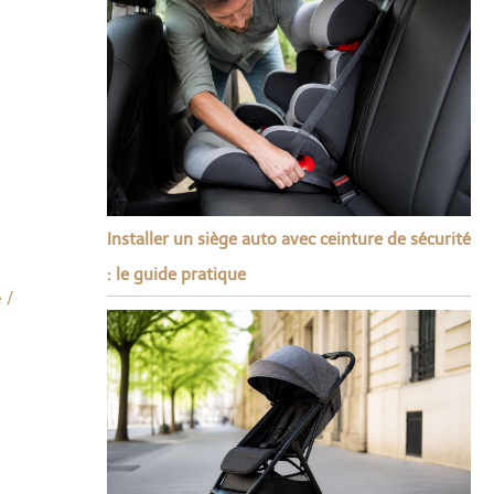
Installer un siège auto avec ceinture de sécurité
: le guide pratique
é
/