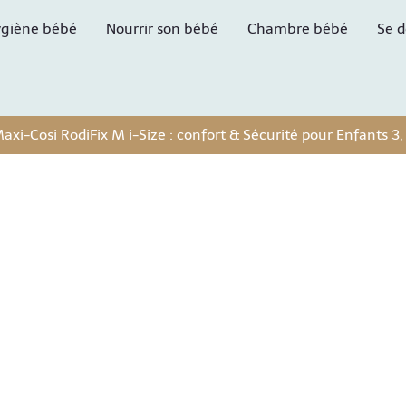
giène bébé
Nourrir son bébé
Chambre bébé
Se d
axi-Cosi RodiFix M i-Size : confort & Sécurité pour Enfants 3,