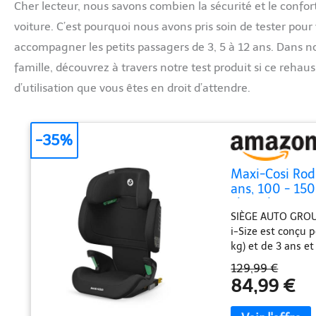
Cher lecteur, nous savons combien la sécurité et le confort 
voiture. C’est pourquoi nous avons pris soin de tester pou
accompagner les petits passagers de 3, 5 à 12 ans. Dans n
famille, découvrez à travers notre test produit si ce rehau
d’utilisation que vous êtes en droit d’attendre.
-35%
Maxi-Cosi Rodi
ans, 100 - 150
chocs latéraux
SIÈGE AUTO GROUPE
Black
i-Size est conçu 
kg) et de 3 ans e
selon les normes d
129,99 €
connecteurs ISOFIX
84,99 €
PROTECTION G-CEL
contre les chocs l