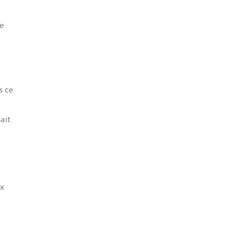
ge
s ce
ait
ix