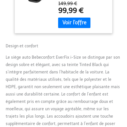
150 cm) GRANDIT AVEC
kg, 76-150 cm,
149,99 €
VOTRE ENFANT – utilisez
Tinted Black
99,99 €
le siège auto évolutif
EverFix i-Size en mode
harnais de 76 à 105 cm
puis en mode rehausseur
de 100 à 150 cm
SÉCURITÉ À TOUT ÂGE –
Design et confort
le siège auto ISOFIX
EverFix i-Size répond aux
Le siège auto Bebeconfort EverFix i-Size se distingue par son
dernières normes de
design sobre et élégant, avec sa teinte Tinted Black qui
sécurité i-Size les plus
élevées, pour offrir une
s’intègre parfaitement dans l’habitacle de la voiture. La
protection maximale à
qualité des matériaux utilisés, tels que le polyester et le
votre enfant TRAJETS
HDPE, garantit non seulement une esthétique plaisante mais
CONFORTABLES - grâce à
aussi une durabilité certaine. Le confort de l’enfant est
sa conception ouverte et
également pris en compte grâce au rembourrage doux et
spacieuse avec 4
positions d'inclinaison, le
moelleux, qui assure un voyage agréable, même sur les
maintien et le confort de
trajets les plus longs. Les accoudoirs ajoutent une touche
votre enfant seront
supplémentaire de confort, permettant à l’enfant de poser
assurés à chaque trajet