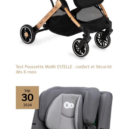
Test Poussette MoMi ESTELLE : confort et Sécurité
dès 6 mois
Sep
30
2024