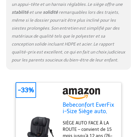
des harnais
un appui-tête et un harnais réglables. Le siège offre une
stabilité
et une
solidité
remarquables lors des trajets,
même si le dossier pourrait être plus incliné pour les
siestes prolongées. Son entretien est simplifié par des
matériaux de qualité tels que le polyester et sa
conception solide incluant HDPE et acier. Le rapport
qualité-prix est excellent, ce qui en fait un choix judicieux
pour les parents soucieux du bien-être de leur enfant.
-33%
Bebeconfort EverFix
i-Size Siège auto,
Siège auto face à la
SIÈGE AUTO FACE À LA
route, Siège auto
ROUTE – convient de 15
ISOFIX, de 15 mois
mois jusqu'à 12 ans (76-
jusqu'à 12 ans, 9-36