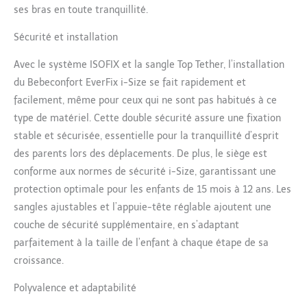
ses bras en toute tranquillité.
FACILE À UTILISER -
l'appuie-tête peut être
Sécurité et installation
réglé sur 13 positions
d'une seule main et vous
Avec le système ISOFIX et la sangle Top Tether, l’installation
pouvez facilement
du Bebeconfort EverFix i-Size se fait rapidement et
transformer le siège à
harnais en siège
facilement, même pour ceux qui ne sont pas habitués à ce
rehausseur pour les
type de matériel. Cette double sécurité assure une fixation
enfants plus grands,
stable et sécurisée, essentielle pour la tranquillité d’esprit
avec un rangement sûr
des parents lors des déplacements. De plus, le siège est
des harnais
conforme aux normes de sécurité i-Size, garantissant une
protection optimale pour les enfants de 15 mois à 12 ans. Les
sangles ajustables et l’appuie-tête réglable ajoutent une
couche de sécurité supplémentaire, en s’adaptant
parfaitement à la taille de l’enfant à chaque étape de sa
croissance.
Polyvalence et adaptabilité