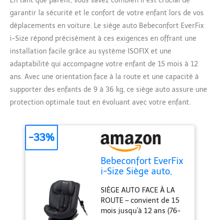
En tant que parent, vous savez combien il est crucial de
garantir la sécurité et le confort de votre enfant lors de vos
déplacements en voiture. Le siège auto Bebeconfort EverFix
i-Size répond précisément à ces exigences en offrant une
installation facile grâce au système ISOFIX et une
adaptabilité qui accompagne votre enfant de 15 mois à 12
ans. Avec une orientation face à la route et une capacité à
supporter des enfants de 9 à 36 kg, ce siège auto assure une
protection optimale tout en évoluant avec votre enfant.
-33%
Bebeconfort EverFix
i-Size Siège auto,
Siège auto face à la
SIÈGE AUTO FACE À LA
route, Siège auto
ROUTE – convient de 15
ISOFIX, de 15 mois
mois jusqu'à 12 ans (76-
jusqu'à 12 ans, 9-36