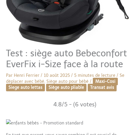
Test : siège auto Bebeconfort
EverFix i-Size face à la route
Par
Henri Ferrier
/
10 août 2025
/
5 minutes de lecture
/
Se
déplacer avec bébé
,
Siège auto pour bébé
/
Maxi-Cosi
Siege auto lettas
Siège auto pliable
Transat avis
4.8/5 - (6 votes)