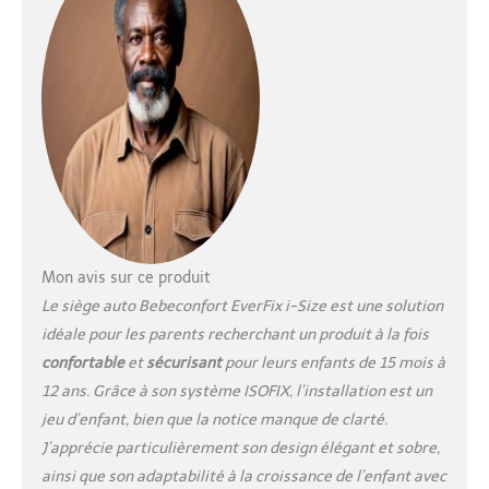
sécurité i-Size les plus
élevées, pour offrir une
protection maximale à
votre enfant TRAJETS
CONFORTABLES - grâce à
sa conception ouverte et
spacieuse avec 4
positions d'inclinaison, le
maintien et le confort de
votre enfant seront
assurés à chaque trajet
FACILE À UTILISER -
Mon avis sur ce produit
l'appuie-tête peut être
réglé sur 13 positions
Le siège auto Bebeconfort EverFix i-Size est une solution
d'une seule main et vous
idéale pour les parents recherchant un produit à la fois
pouvez facilement
confortable
et
sécurisant
pour leurs enfants de 15 mois à
transformer le siège à
12 ans. Grâce à son système ISOFIX, l’installation est un
harnais en siège
jeu d’enfant, bien que la notice manque de clarté.
rehausseur pour les
enfants plus grands,
J’apprécie particulièrement son design élégant et sobre,
avec un rangement sûr
ainsi que son adaptabilité à la croissance de l’enfant avec