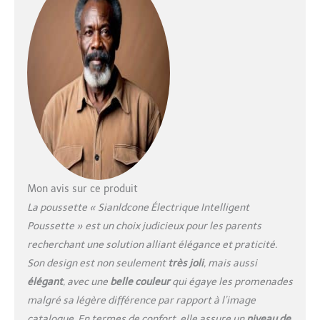
Elle libère les mains. Elle
est également équipée
de feux et d'un mode
d'accélération électrique.
Le premier vous permet
de conduire en toute
sécurité la nuit, tandis
que le second vous
permet de gagner du
temps en montée.
【Conception sécurisée】
Cette poussette
confortable est dotée de
Mon avis sur ce produit
plusieurs dispositifs de
La poussette « Sianldcone Électrique Intelligent
sécurité pour protéger
Poussette » est un choix judicieux pour les parents
bébé. Le frein
recherchant une solution alliant élégance et praticité.
automatique s'arrête
automatiquement en cas
Son design est non seulement
très joli
, mais aussi
de dérapage pour parer
élégant
, avec une
belle couleur
qui égaye les promenades
aux urgences. Le panier
malgré sa légère différence par rapport à l’image
de couchage en forme de
catalogue. En termes de confort, elle assure un
niveau de