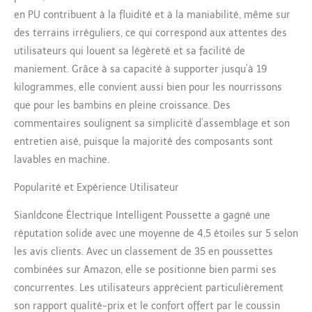
bébé. Le frein
en PU contribuent à la fluidité et à la maniabilité, même sur
automatique s'arrête
des terrains irréguliers, ce qui correspond aux attentes des
automatiquement en cas
utilisateurs qui louent sa légèreté et sa facilité de
de dérapage pour parer
maniement. Grâce à sa capacité à supporter jusqu’à 19
aux urgences. Le panier
de couchage en forme de
kilogrammes, elle convient aussi bien pour les nourrissons
U protège la colonne
que pour les bambins en pleine croissance. Des
vertébrale de bébé et lui
commentaires soulignent sa simplicité d’assemblage et son
permet de dormir plus
entretien aisé, puisque la majorité des composants sont
confortablement. Cette
poussette bébé est
lavables en machine.
équipée de plusieurs
Popularité et Expérience Utilisateur
feux pour une meilleure
visibilité nocturne, et
Sianldcone Électrique Intelligent Poussette a gagné une
d'un phare avant pour
éclairer la route.
réputation solide avec une moyenne de 4,5 étoiles sur 5 selon
【Batterie puissante et
les avis clients. Avec un classement de 35 en poussettes
instruments】Cette
combinées sur Amazon, elle se positionne bien parmi ses
poussette bébé est
concurrentes. Les utilisateurs apprécient particulièrement
dotée d'une batterie
longue durée. Elle peut
son rapport qualité-prix et le confort offert par le coussin