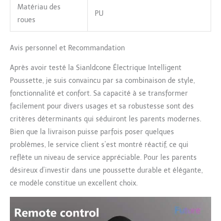
permet de rouler en
Matériau des
douceur et en toute
PU
roues
sécurité sur différents
terrains. Cette poussette
face parents est
Avis personnel et Recommandation
également dotée d'un
excellent système
Après avoir testé la Sianldcone Électrique Intelligent
d'amortissement des
Poussette, je suis convaincu par sa combinaison de style,
chocs qui absorbe et
fonctionnalité et confort. Sa capacité à se transformer
réduit considérablement
les vibrations, préservant
facilement pour divers usages et sa robustesse sont des
ainsi l'expérience de
critères déterminants qui séduiront les parents modernes.
voyage de bébé,
Bien que la livraison puisse parfois poser quelques
protégeant son corps et
problèmes, le service client s’est montré réactif, ce qui
lui offrant un
reflète un niveau de service appréciable. Pour les parents
environnement stable et
sûr. 【Conception
désireux d’investir dans une poussette durable et élégante,
pratique】Le coussin
ce modèle constitue un excellent choix.
d'assise de cette
poussette est amovible
pour un nettoyage facile.
Au printemps et en été,