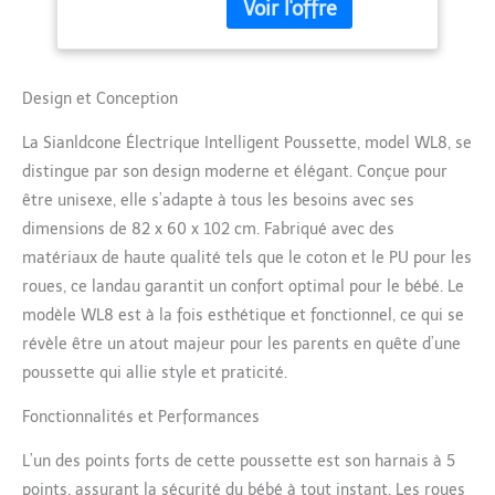
conduite intelligent et
Coussin d'Assise
d'une télécommande. Elle
Amovible, Landau
offre des fonctions telles
Bebe avec Roues en
que le suivi automatique,
PU (WL8 Black)
l'évitement automatique
Design et Conception
des obstacles et le
La Sianldcone Électrique Intelligent Poussette, model WL8, se
freinage automatique.
Elle libère les mains. Elle
distingue par son design moderne et élégant. Conçue pour
est également équipée
être unisexe, elle s’adapte à tous les besoins avec ses
de feux et d'un mode
dimensions de 82 x 60 x 102 cm. Fabriqué avec des
d'accélération électrique.
matériaux de haute qualité tels que le coton et le PU pour les
Le premier vous permet
de conduire en toute
roues, ce landau garantit un confort optimal pour le bébé. Le
sécurité la nuit, tandis
modèle WL8 est à la fois esthétique et fonctionnel, ce qui se
que le second vous
révèle être un atout majeur pour les parents en quête d’une
permet de gagner du
poussette qui allie style et praticité.
temps en montée.
【Conception sécurisée】
Fonctionnalités et Performances
Cette poussette
confortable est dotée de
L’un des points forts de cette poussette est son harnais à 5
plusieurs dispositifs de
points, assurant la sécurité du bébé à tout instant. Les roues
sécurité pour protéger