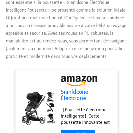
sont essentiels, la poussette « Sianldcone Électrique
Intelligent Poussette » se présente comme la solution idéale.
Offrant une multifonctionnalité inégalée, ce landau combiné
à un coussin d’assise amovible assure à votre bébé un voyage
agréable et sécurisé. Avec ses roues en PU robustes, la
maniabilité est au rendez-vous, vous permettant de naviguer
facilement au quotidien. Adoptez cette innovation pour allier
praticité et modernité dans tous vos déplacements.
Sianldcone
Électrique
Intelligent
【Poussette électrique
Poussette,
intelligente】Cette
Multifonctionnelle
poussette innovante est
Poussette Bebe,
équipée d'un système de
Landeau Bébé avec