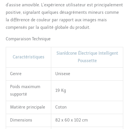
rester en veille pendant
d’assise amovible. L’expérience utilisateur est principalement
1 à 2 semaines sans
positive, signalant quelques désagréments mineurs comme
utiliser ses fonctions.
la différence de couleur par rapport aux images mais
Avec une utilisation
compensés par la qualité globale du produit.
normale de ses
différentes fonctions, elle
Comparaison Technique
offre une autonomie de 4
à 5 jours avec une seule
charge. Cette poussette
Sianldcone Électrique Intelligent
Caractéristiques
cosy est équipée de deux
Poussette
moteurs de 50 W et de
trois radars pour une
Genre
Unisexe
utilisation polyvalente.
Elle est silencieuse et
Poids maximum
silencieuse. 【Roues
19 Kg
amortissantes en PU】
supporté
Cette poussette bébé est
équipée de roues en PU.
Matière principale
Coton
Ces roues sont
increvables et très
Dimensions
82 x 60 x 102 cm
élastiques, ce qui lui