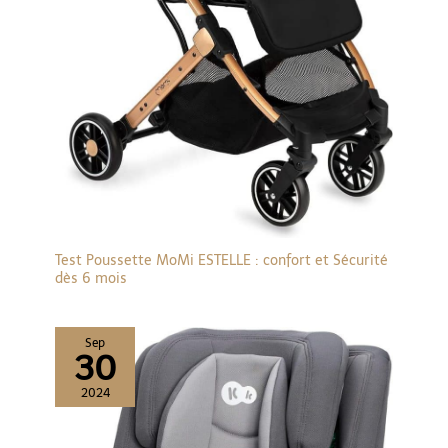
environnement stable et
sûr. 【Conception
pratique】Le coussin
d'assise de cette
poussette est amovible
pour un nettoyage facile.
Au printemps et en été,
retirez le coussin d'assise
pour une meilleure
respirabilité du panier.
En automne et en hiver,
installez le coussin
Test Poussette MoMi ESTELLE : confort et Sécurité
d'assise pour un panier
dès 6 mois
plus chaud. L'angle du
dossier du panier est
réglable, ce qui permet à
Sep
bébé de trouver sa
30
position. Ce parasol
2024
landau bébé est doté
d'un puits de lumière
panoramique, ce qui