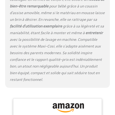
U protège la colonne
vertébrale de bébé et lui
bien-être remarquable
pour bébé grâce à un coussin
permet de dormir plus
d’assise amovible, même si le matériau en mousse laisse
confortablement. Cette
un brin à désirer. En revanche, elle se rattrape par sa
poussette bébé est
facilité d’utilisation exemplaire
grâce à sa légèreté et sa
équipée de plusieurs
feux pour une meilleure
maniabilité, étant facile à monter et même à
entretenir
visibilité nocturne, et
avec la possibilité de lavage en machine. Compatible
d'un phare avant pour
avec le système Maxi-Cosi, elle s’adapte aisément aux
éclairer la route.
besoins des parents modernes. Sa solidité inspire
【Batterie puissante et
confiance et le rapport qualité-prix est indéniablement
instruments】Cette
poussette bébé est
bon, un atout non négligeable aujourd’hui. Un produit
dotée d'une batterie
bien équipé, compact et solide qui sait séduire tout en
longue durée. Elle peut
restant fonctionnel.
rester en veille pendant
1 à 2 semaines sans
utiliser ses fonctions.
Avec une utilisation
normale de ses
différentes fonctions, elle
offre une autonomie de 4