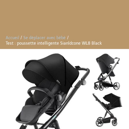
Accueil
Se déplacer avec bébé
Test : poussette intelligente Sianldcone WL8 Black