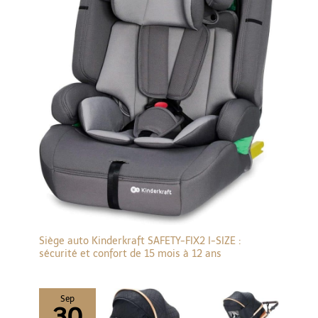
vous permet d'observer
et d'interagir avec votre
bébé.
Siège auto Kinderkraft SAFETY-FIX2 I-SIZE :
sécurité et confort de 15 mois à 12 ans
Sep
30