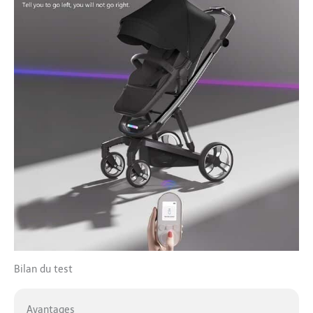
retirez le coussin d'assise
pour une meilleure
respirabilité du panier.
En automne et en hiver,
installez le coussin
d'assise pour un panier
plus chaud. L'angle du
dossier du panier est
réglable, ce qui permet à
bébé de trouver sa
position. Ce parasol
landau bébé est doté
d'un puits de lumière
panoramique, ce qui
vous permet d'observer
et d'interagir avec votre
bébé.
Bilan du test
Avantages