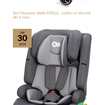
amortisseurs à ressort
de roue avant et deux
amortisseurs à ressort
Test Poussette MoMi ESTELLE : confort et Sécurité
de roue arrière.
dès 6 mois
Sep
30
2024