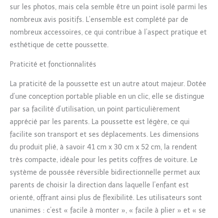
Poussette 3 en 1 pour
sur les photos, mais cela semble être un point isolé parmi les
Bébé】 Notre poussette
nombreux avis positifs. L’ensemble est complété par de
3 en 1 offre une
polyvalence, transformée
nombreux accessoires, ce qui contribue à l’aspect pratique et
de manière transparente
esthétique de cette poussette.
pour répondre aux
besoins changeants de
Praticité et fonctionnalités
votre bébé à mesure que
votre bébé grandit. Une
La praticité de la poussette est un autre atout majeur. Dotée
poussette peut jouer un
d’une conception portable pliable en un clic, elle se distingue
triple rôle grâce à des
par sa facilité d’utilisation, un point particulièrement
transformations faciles :
apprécié par les parents. La poussette est légère, ce qui
panier de couchage,
siège et nacelle.
facilite son transport et ses déplacements. Les dimensions
【Polyvalence Toutes
du produit plié, à savoir 41 cm x 30 cm x 52 cm, la rendent
Saisons】 Conçue pour
très compacte, idéale pour les petits coffres de voiture. Le
s'adapter aux conditions
système de poussée réversible bidirectionnelle permet aux
météorologiques
parents de choisir la direction dans laquelle l’enfant est
changeantes, notre
pousette est équipée
orienté, offrant ainsi plus de flexibilité. Les utilisateurs sont
d'un auvent réglable
unanimes : c’est « facile à monter », « facile à plier » et « se
multi-angles, offrant une