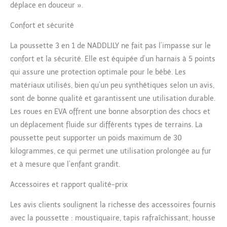
déplace en douceur ».
ombre et une protection
optimales contre les
Confort et sécurité
éléments. Qu'il s'agisse
d'une chaleur estivale
La poussette 3 en 1 de NADDLILY ne fait pas l’impasse sur le
torride ou de vents froids
confort et la sécurité. Elle est équipée d’un harnais à 5 points
en hiver, vous pouvez
qui assure une protection optimale pour le bébé. Les
être assuré que votre
bébé restera à l'aise et
matériaux utilisés, bien qu’un peu synthétiques selon un avis,
protégé lors des
sont de bonne qualité et garantissent une utilisation durable.
aventures en plein air
Les roues en EVA offrent une bonne absorption des chocs et
tout au long de l'année.
un déplacement fluide sur différents types de terrains. La
【Modes de Poussée
Réversibles
poussette peut supporter un poids maximum de 30
Bidirectionnels et Deux
kilogrammes, ce qui permet une utilisation prolongée au fur
Modes de Couverture】
et à mesure que l’enfant grandit.
Ce landau pour bébé 3
en 1 est doté de modes
Accessoires et rapport qualité-prix
de poussée réversibles
bidirectionnels pour
Les avis clients soulignent la richesse des accessoires fournis
permettre à votre bébé
avec la poussette : moustiquaire, tapis rafraîchissant, housse
de faire face à l'extérieur