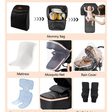
triangulaire, protégeant
efficacement votre bébé
des dommages et des
dangers. La poussette
canne peut être utilisée
dans toutes les
situations routières
grâce à sa conception
antichoc SUV : deux
amortisseurs à ressort
de roue avant et deux
amortisseurs à ressort
de roue arrière.