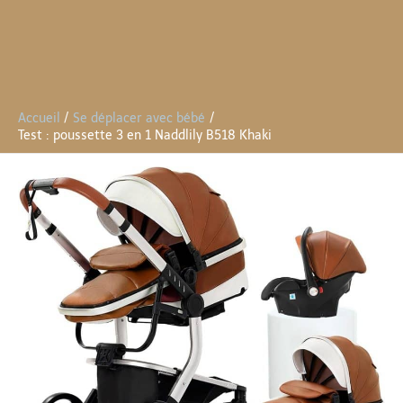
Accueil
Se déplacer avec bébé
Test : poussette 3 en 1 Naddlily B518 Khaki