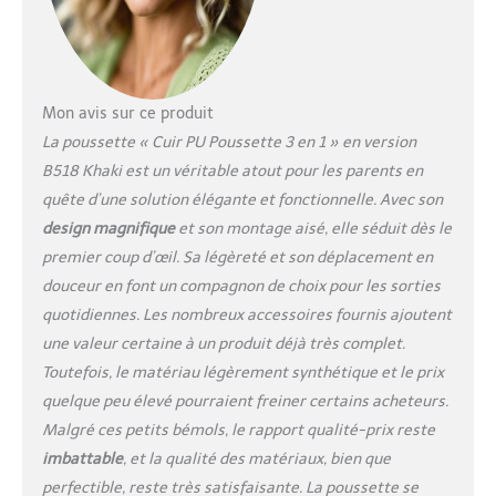
【Multifonctionnelle
Poussette 3 en 1 pour
Bébé】 Notre poussette
3 en 1 offre une
polyvalence, transformée
Mon avis sur ce produit
de manière transparente
pour répondre aux
La poussette « Cuir PU Poussette 3 en 1 » en version
besoins changeants de
B518 Khaki est un véritable atout pour les parents en
votre bébé à mesure que
quête d’une solution élégante et fonctionnelle. Avec son
votre bébé grandit. Une
design magnifique
et son montage aisé, elle séduit dès le
poussette peut jouer un
triple rôle grâce à des
premier coup d’œil. Sa légèreté et son déplacement en
transformations faciles :
douceur en font un compagnon de choix pour les sorties
panier de couchage,
quotidiennes. Les nombreux accessoires fournis ajoutent
siège et nacelle.
une valeur certaine à un produit déjà très complet.
【Polyvalence Toutes
Saisons】 Conçue pour
Toutefois, le matériau légèrement synthétique et le prix
s'adapter aux conditions
quelque peu élevé pourraient freiner certains acheteurs.
météorologiques
Malgré ces petits bémols, le rapport qualité-prix reste
changeantes, notre
imbattable
, et la qualité des matériaux, bien que
pousette est équipée
perfectible, reste très satisfaisante. La poussette se
d'un auvent réglable