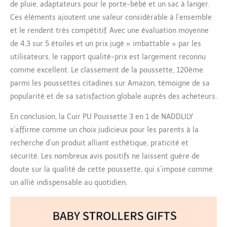
de pluie, adaptateurs pour le porte-bébé et un sac à langer.
et à l'intérieur à votre
guise, vous permettant
Ces éléments ajoutent une valeur considérable à l’ensemble
de basculer sans effort
et le rendent très compétitif. Avec une évaluation moyenne
entre les modes face à
de 4,3 sur 5 étoiles et un prix jugé « imbattable » par les
l'avant et face aux
utilisateurs, le rapport qualité-prix est largement reconnu
parents en fonction de
vos besoins. selon vos
comme excellent. Le classement de la poussette, 120ème
préférences et gardez un
parmi les poussettes citadines sur Amazon, témoigne de sa
œil sur votre bébé. Deux
popularité et de sa satisfaction globale auprès des acheteurs.
modes de couverture
incluent le mode
En conclusion, la Cuir PU Poussette 3 en 1 de NADDLILY
respirant et le mode
s’affirme comme un choix judicieux pour les parents à la
pare-soleil. 【Conception
recherche d’un produit alliant esthétique, praticité et
Mécanique d'ingénierie
et Conception Antichoc
sécurité. Les nombreux avis positifs ne laissent guère de
SUV】 Cette pousette 3
doute sur la qualité de cette poussette, qui s’impose comme
en 1 peut
un allié indispensable au quotidien.
considérablement
améliorer la portance et
l'absorption des chocs
avec un cadre