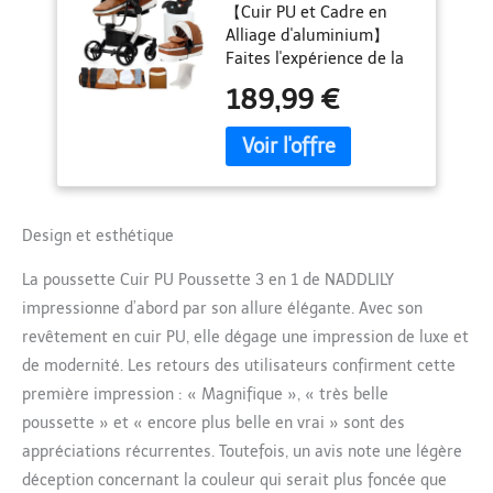
【Cuir PU et Cadre en
Conception Portable
Alliage d'aluminium】
Pliable en Un Clic,
Faites l'expérience de la
Pousette 3 en 1 avec
stabilité et de la praticité
Poussée Réversible
189,99 €
avec le matériau en cuir
Bidirectionnelle,
PU imperméable et
Poussette Canne
antisalissure de notre
avec Accessoires
poussette bebe. Le
(B518 Khaki)
matériau respectueux de
l'environnement est
Design et esthétique
facile à nettoyer et à
entretenir, garantissant
La poussette Cuir PU Poussette 3 en 1 de NADDLILY
un environnement
impressionne d’abord par son allure élégante. Avec son
hygiénique et
confortable pour votre
revêtement en cuir PU, elle dégage une impression de luxe et
bébé. Combinée au cadre
de modernité. Les retours des utilisateurs confirment cette
robuste en alliage
première impression : « Magnifique », « très belle
d'aluminium, notre
poussette » et « encore plus belle en vrai » sont des
poussette offre stabilité
et portabilité.
appréciations récurrentes. Toutefois, un avis note une légère
【Multifonctionnelle
déception concernant la couleur qui serait plus foncée que