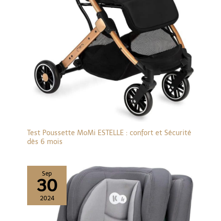
Uniforme et Fluide】 Ce
poussette est équipé
d'un système
d'absorption des chocs
indépendant à quatre
roues qui offre une
conduite constamment
fluide et stable sur
divers terrains, des rues
de la ville aux chemins
accidentés. En
minimisant efficacement
les secousses et les
Test Poussette MoMi ESTELLE : confort et Sécurité
bosses, ce poussette
dès 6 mois
3en1 offre à votre bébé
un voyage serein et
paisible, améliorant son
Sep
30
confort et son plaisir
général, et faisant de
2024
chaque sortie une
expérience agréable.