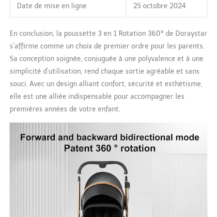
d'absorption des chocs
Date de mise en ligne
25 octobre 2024
indépendant à quatre
roues qui offre une
conduite constamment
En conclusion, la poussette 3 en 1 Rotation 360° de Doraystar
fluide et stable sur
s’affirme comme un choix de premier ordre pour les parents.
divers terrains, des rues
Sa conception soignée, conjuguée à une polyvalence et à une
de la ville aux chemins
accidentés. En
simplicité d’utilisation, rend chaque sortie agréable et sans
minimisant efficacement
souci. Avec un design alliant confort, sécurité et esthétisme,
les secousses et les
elle est une alliée indispensable pour accompagner les
bosses, ce poussette
premières années de votre enfant.
3en1 offre à votre bébé
un voyage serein et
paisible, améliorant son
confort et son plaisir
général, et faisant de
chaque sortie une
expérience agréable.