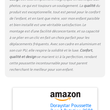
confort exceptionnel
pour votre bébé. La
photos, ce qui est toujours un soulagement. La
qualité
du
capacité de rotation
produit est exceptionnelle, tout est pensé pour le confort
innovante à 360° de
de l’enfant, et en tant que mère, voir mon enfant paisible
cette poussette bébé 3
et bien installé est une véritable satisfaction. Le
en 1 permet aux parents
de surveiller facilement
montage est d’une facilité déconcertante, et sa capacité
l'environnement de leur
à se plier en un clic en fait un choix parfait pour les
bébé depuis n'importe
déplacements fréquents. Avec son cadre en aluminium et
quelle direction pendant
son cuir PU, elle respire la solidité et le luxe.
Confort,
les excursions.
qualité et design
se marient ici à la perfection, rendant
【Conception Adaptative
et Pratique】 Ce
cette poussette incontournable pour tout parent
poussette 3 en 1 sert
recherchant le meilleur pour son enfant.
d'outil multifonctionnel
pour les parents,
intégrant trois
fonctionnalités distinctes
dans un seul produit. Le
cadre en alliage
d'aluminium léger offre
Doraystar Poussette
une manipulation et une