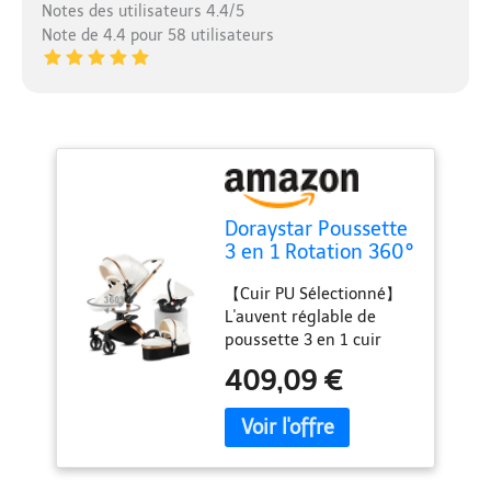
Notes des utilisateurs 4.4/5
Note de 4.4 pour 58 utilisateurs
Doraystar Poussette
3 en 1 Rotation 360°
Cuir PU, Conception
【Cuir PU Sélectionné】
Pliante en Un Clic,
L'auvent réglable de
Nacelle Confortable
poussette 3 en 1 cuir
Cadre Aluminium
peut être positionné à
(906 White)
409,09 €
plusieurs angles pour
protéger votre bébé du
soleil, du vent et de la
pluie, tandis que le
matériau en cuir PU de