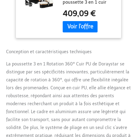
poussette 3 en 1 cuir
Cadre Aluminium
peut être positionné à
(906 White)
409,09 €
plusieurs angles pour
protéger votre bébé du
soleil, du vent et de la
pluie, tandis que le
matériau en cuir PU de
qualité supérieure offre
Conception et caractéristiques techniques
un environnement
confortable et douillet.
La poussette 3 en 1 Rotation 360° Cuir PU de Doraystar se
Cette pousette 3 en 1
distingue par ses spécificités innovantes, particulièrement la
dispose également d'un
accoudoir amovible pour
capacité de rotation à 360°, qui offre une flexibilité inégalée
un accès pratique à votre
lors des promenades. Conçue en cuir PU, elle allie élégance et
bébé. De plus, le grand
robustesse, répondant ainsi aux attentes des parents
panier de couchage offre
modernes recherchant un produit à la fois esthétique et
beaucoup d'espace pour
que votre bébé puisse se
fonctionnel. Le cadre en aluminium assure une légèreté qui
reposer et se détendre.
facilite son transport, sans pour autant compromettre la
【360° Pivotant Siège】
solidité. De plus, le système de pliage en un seul clic s’avère
Cette landeau bébé 3 en
extrêmement pratique, réduisant les dimensions du produit à