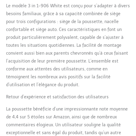
pour les parents,
Le modèle 3 in 1-906 White est conçu pour s’adapter à divers
intégrant trois
besoins familiaux, grâce à sa capacité combinée de siège
fonctionnalités distinctes
pour trois configurations : siège de la poussette, nacelle
dans un seul produit. Le
confortable et siège auto. Ces caractéristiques en font un
cadre en alliage
d'aluminium léger offre
produit particulièrement polyvalent, capable de s’ajuster à
une manipulation et une
toutes les situations quotidiennes. La facilité de montage
maniabilité sans effort.
convient aussi bien aux parents chevronnés qu’à ceux faisant
La fonction de pliage
l’acquisition de leur première poussette. L’ensemble est
rapide en un clic de ce
poussette trio simplifie à
conforme aux attentes des utilisateurs, comme en
la fois le stockage et le
témoignent les nombreux avis positifs sur la facilité
transport, ce qui en fait
d’utilisation et l’élégance du produit.
un excellent choix pour
les parents ayant des
Retour d’expérience et satisfaction des utilisateurs
horaires exigeants et des
modes de vie actifs.
La poussette bénéficie d’une impressionnante note moyenne
【Vue Surélevée
de 4,4 sur 5 étoiles sur Amazon, ainsi que de nombreux
Améliorée】 La
commentaires élogieux. Un utilisateur souligne la qualité
conception de la vue
surélevée du paysage de
exceptionnelle et sans égal du produit, tandis qu’un autre