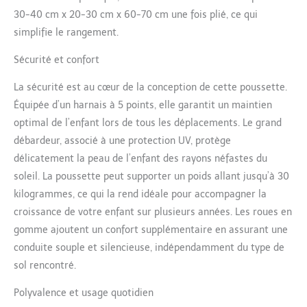
1 est dotée d'un
mécanisme de
30-40 cm x 20-30 cm x 60-70 cm une fois plié, ce qui
pivotement à 360° de
simplifie le rangement.
pointe associé à un siège
ergonomique en forme
Sécurité et confort
de coquille d'œuf, offrant
à la fois fonctionnalité et
La sécurité est au cœur de la conception de cette poussette.
confort exceptionnel
Équipée d’un harnais à 5 points, elle garantit un maintien
pour votre bébé. La
optimal de l’enfant lors de tous les déplacements. Le grand
capacité de rotation
débardeur, associé à une protection UV, protège
innovante à 360° de
cette poussette bébé 3
délicatement la peau de l’enfant des rayons néfastes du
en 1 permet aux parents
soleil. La poussette peut supporter un poids allant jusqu’à 30
de surveiller facilement
kilogrammes, ce qui la rend idéale pour accompagner la
l'environnement de leur
croissance de votre enfant sur plusieurs années. Les roues en
bébé depuis n'importe
gomme ajoutent un confort supplémentaire en assurant une
quelle direction pendant
les excursions.
conduite souple et silencieuse, indépendamment du type de
【Conception Adaptative
sol rencontré.
et Pratique】 Ce
poussette 3 en 1 sert
Polyvalence et usage quotidien
d'outil multifonctionnel