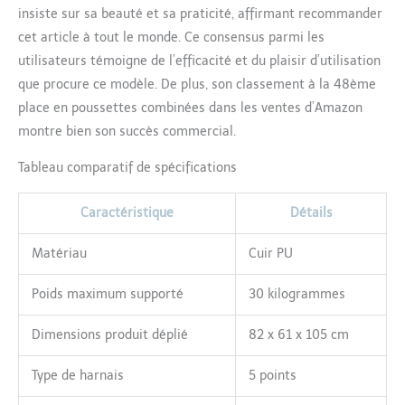
ce poussette bebe élève
insiste sur sa beauté et sa praticité, affirmant recommander
le point de vue de votre
cet article à tout le monde. Ce consensus parmi les
bébé, lui permettant
utilisateurs témoigne de l’efficacité et du plaisir d’utilisation
d'observer son
environnement avec plus
que procure ce modèle. De plus, son classement à la 48ème
de clarté et de curiosité.
place en poussettes combinées dans les ventes d’Amazon
Cette caractéristique
montre bien son succès commercial.
unique stimule non
seulement les sens de
Tableau comparatif de spécifications
votre bébé, mais
améliore également la
Caractéristique
Détails
circulation de l'air et la
ventilation à l'intérieur
du poussette canne,
Matériau
Cuir PU
favorisant le confort lors
de sorties prolongées ou
Poids maximum supporté
30 kilogrammes
de promenades
tranquilles. 【Conduite
Dimensions produit déplié
82 x 61 x 105 cm
Uniforme et Fluide】 Ce
poussette est équipé
Type de harnais
5 points
d'un système