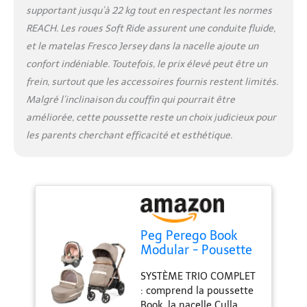
supportant jusqu’à 22 kg tout en respectant les normes
suspension arrière et
roulements à billes qui
REACH. Les roues Soft Ride assurent une conduite fluide,
assurent une conduite
et le matelas Fresco Jersey dans la nacelle ajoute un
fluide sur tous les types
confort indéniable. Toutefois, le prix élevé peut être un
de terrain SIEGE AUTO i-
frein, surtout que les accessoires fournis restent limités.
SIZE : Homologué i-Size
ECE R129/03, le Primo
Malgré l’inclinaison du couffin qui pourrait être
Viaggio SLK voyage dos à
améliorée, cette poussette reste un choix judicieux pour
la route jusqu'à 87 cm et
les parents cherchant efficacité et esthétique.
13 kg, adapté également
pour l'avion Il garantit
une sécurité et un
confort maximum
SYSTÈME DE TRANSPORT
: Le système de fixation
automatique permet de
Peg Perego Book
transférer facilement le
Modular - Pousette
siège auto de la voiture
3 en 1, 0-4 Ans,
au châssis de la
SYSTÈME TRIO COMPLET
Poussette
poussette FERMETURE
: comprend la poussette
Réversible, Nacelle
COMPACTE : La
Book, la nacelle Culla