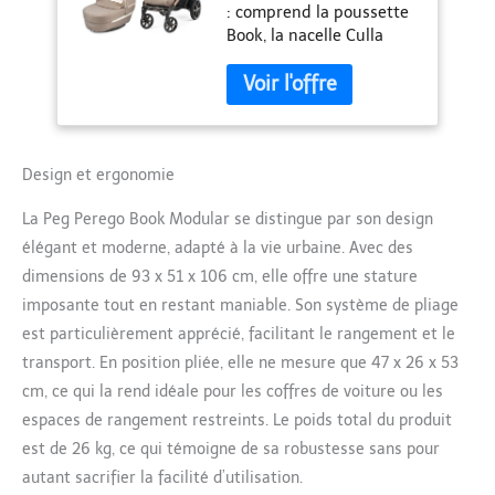
: comprend la poussette
Réversible, Nacelle
Book, la nacelle Culla
avec Comfort
Elite et le siège auto i-
System, Siège Auto
Size Primo Viaggio SLK
i-Size, Roues Soft
pour un ensemble
Ride, Matelas Fresco
pratique et soigné dans
Jersey, Mon Amour
les moindres détails
COMFORT SYSTEM : Le
Design et ergonomie
Culla Elite ajuste le
La Peg Perego Book Modular se distingue par son design
dossier et le repose-
jambes pour garantir la
élégant et moderne, adapté à la vie urbaine. Avec des
position idéale du bébé
dimensions de 93 x 51 x 106 cm, elle offre une stature
MATELAS FRESCO JERSEY
imposante tout en restant maniable. Son système de pliage
: Matelas et revêtements
est particulièrement apprécié, facilitant le rangement et le
intérieurs du berceau en
tissu respirant, doux et
transport. En position pliée, elle ne mesure que 47 x 26 x 53
hygiénique pour un
cm, ce qui la rend idéale pour les coffres de voiture ou les
confort optimal
espaces de rangement restreints. Le poids total du produit
POUSSETTE
est de 26 kg, ce qui témoigne de sa robustesse sans pour
CONFORTABLE ET
SPACIEUSE : Homologuée
autant sacrifier la facilité d’utilisation.