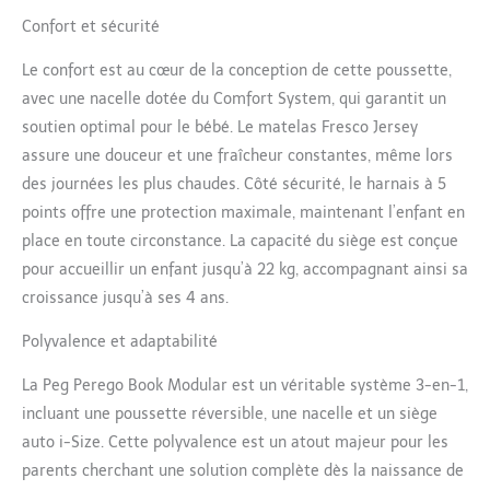
dès la naissance jusqu'à
Confort et sécurité
22 kg, avec un siège
réversible et une
Le confort est au cœur de la conception de cette poussette,
couverture dédiée La
capote est très large et
avec une nacelle dotée du Comfort System, qui garantit un
extensible, offrant une
soutien optimal pour le bébé. Le matelas Fresco Jersey
protection et un confort
assure une douceur et une fraîcheur constantes, même lors
accrus pour l'enfant
des journées les plus chaudes. Côté sécurité, le harnais à 5
ROUES SOFT RIDE : Roues
sculptées avec
points offre une protection maximale, maintenant l’enfant en
suspension arrière et
place en toute circonstance. La capacité du siège est conçue
roulements à billes qui
pour accueillir un enfant jusqu’à 22 kg, accompagnant ainsi sa
assurent une conduite
croissance jusqu’à ses 4 ans.
fluide sur tous les types
de terrain SIEGE AUTO i-
Polyvalence et adaptabilité
SIZE : Homologué i-Size
ECE R129/03, le Primo
La Peg Perego Book Modular est un véritable système 3-en-1,
Viaggio SLK voyage dos à
incluant une poussette réversible, une nacelle et un siège
la route jusqu'à 87 cm et
13 kg, adapté également
auto i-Size. Cette polyvalence est un atout majeur pour les
pour l'avion Il garantit
parents cherchant une solution complète dès la naissance de
une sécurité et un