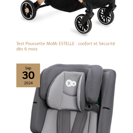
Test Poussette MoMi ESTELLE : confort et Sécurité
dès 6 mois
Sep
30
2024