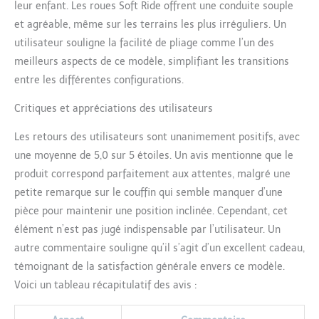
leur enfant. Les roues Soft Ride offrent une conduite souple
confort maximum
et agréable, même sur les terrains les plus irréguliers. Un
SYSTÈME DE TRANSPORT
: Le système de fixation
utilisateur souligne la facilité de pliage comme l’un des
automatique permet de
meilleurs aspects de ce modèle, simplifiant les transitions
transférer facilement le
entre les différentes configurations.
siège auto de la voiture
au châssis de la
Critiques et appréciations des utilisateurs
poussette FERMETURE
COMPACTE : La
Les retours des utilisateurs sont unanimement positifs, avec
poussette se plie
une moyenne de 5,0 sur 5 étoiles. Un avis mentionne que le
facilement de manière
produit correspond parfaitement aux attentes, malgré une
compacte, restant
debout toute seule et
petite remarque sur le couffin qui semble manquer d’une
occupant très peu
pièce pour maintenir une position inclinée. Cependant, cet
d'espace
élément n’est pas jugé indispensable par l’utilisateur. Un
autre commentaire souligne qu’il s’agit d’un excellent cadeau,
témoignant de la satisfaction générale envers ce modèle.
Voici un tableau récapitulatif des avis :