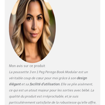
dossier et le repose-
jambes pour garantir la
position idéale du bébé
MATELAS FRESCO JERSEY
: Matelas et revêtements
intérieurs du berceau en
tissu respirant, doux et
hygiénique pour un
confort optimal
POUSSETTE
CONFORTABLE ET
SPACIEUSE : Homologuée
dès la naissance jusqu'à
22 kg, avec un siège
Mon avis sur ce produit
réversible et une
La poussette 3 en 1 Peg Perego Book Modular est un
couverture dédiée La
véritable coup de cœur pour moi grâce à son
design
capote est très large et
élégant
et sa
facilité d’utilisation
. Elle se plie aisément,
extensible, offrant une
protection et un confort
ce qui est un atout majeur pour les sorties avec bébé. La
accrus pour l'enfant
qualité du produit est irréprochable, et je suis
ROUES SOFT RIDE : Roues
particulièrement satisfaite de la robustesse qu’elle offre,
sculptées avec