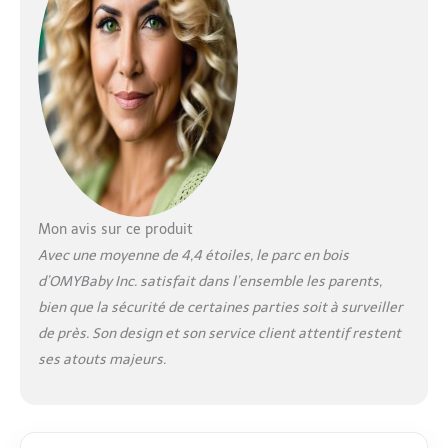
explorer et grandir
en toute sécurité.
Regardez votre bébé
grandir et apprendre
à travers des
activités joyeuses et
des aventures de jeu.
Connecteurs rotatifs
brevetés exclusifs :
une caractéristique
révolutionnaire qui
Mon avis sur ce produit
vous permet d'ajuster
Avec une moyenne de 4,4 étoiles, le parc en bois
les angles des
d’OMYBaby Inc. satisfait dans l’ensemble les parents,
panneaux pour
bien que la sécurité de certaines parties soit à surveiller
s'adapter à n'importe
quel espace, grand
de près. Son design et son service client attentif restent
ou petit. Que vous
ses atouts majeurs.
ayez besoin d'une
aire de jeu compacte
ou d'une plus grande,
il suffit de tourner les