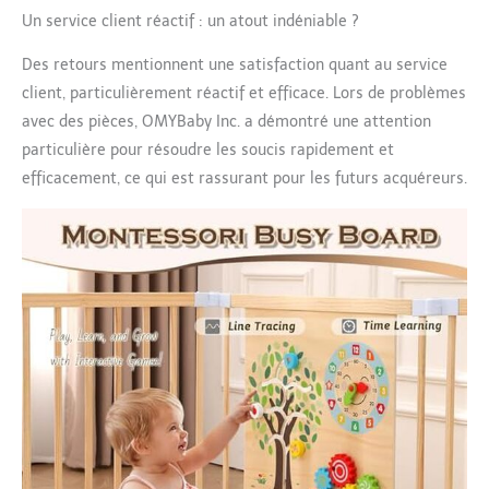
personnaliser la
Un service client réactif : un atout indéniable ?
configuration.
Des retours mentionnent une satisfaction quant au service
Transformez n'importe
quelle pièce en une
client, particulièrement réactif et efficace. Lors de problèmes
aire de jeu sécurisée
avec des pièces, OMYBaby Inc. a démontré une attention
pour bébé. La fonction
particulière pour résoudre les soucis rapidement et
extensible vous permet
efficacement, ce qui est rassurant pour les futurs acquéreurs.
de créer un parc extra
large au fur et à
mesure que votre bébé
grandit. Facile à
installer en quelques
minutes, aucun outil
nécessaire. Matériau
de haute qualité :
fabriqué à partir de
bois 100 % naturel, il
offre une surface lisse
polie à la main, ce qui
rend le parc super sûr
pour les bébés.