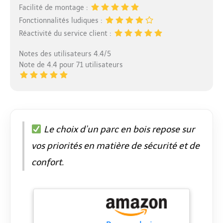
Facilité de montage :
avec vous pour une
utilisation à long terme
Fonctionnalités ludiques :
– Contrairement aux
Réactivité du service client :
parcs traditionnels en
tissu, ce parc en bois
Notes des utilisateurs 4.4/5
de qualité supérieure
Note de 4.4 pour 71 utilisateurs
est conçu pour grandir
avec votre famille. Sa
construction durable et
polyvalente garantit
qu'il ne deviendra pas
obsolète au fur et à
Le choix d’un parc en bois repose sur
mesure que votre
vos priorités en matière de sécurité et de
enfant grandit. En plus
de servir de parc pour
confort.
bébé, il peut facilement
se transformer en
enclos pour animaux
de compagnie ou
clôture de jardin,
s'adaptant à vos