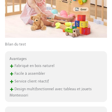
Entièrement testé et
certifié non toxique,
sans BPA, sans plomb
et sans phtalates et
conforme aux
exigences de sécurité
américaines. Ce parc
pour bébé offre un
Bilan du test
environnement sûr et
sécurisé pour que votre
tout-petit puisse jouer
Avantages
et explorer. Maximisez
+
le plaisir et
Fabriqué en bois naturel
l'apprentissage : le
+
Facile à assembler
tableau noir
+
Service client réactif
magnétique
multifonction et le
+
Design multifonctionnel avec tableau et jouets
tableau blanc
Montessori
encouragent vos tout-
petits à dessiner, écrire
et imaginer sans