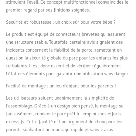
Regardez votre bébé
stimulent l’éveil. Ce concept multifonctionnel convainc dès le
grandir et apprendre à
premier regard par ses finitions soignées.
travers des activités
joyeuses et des
Sécurité et robustesse : un choix sûr pour votre bébé ?
aventures de jeu.
Connecteurs rotatifs
Le produit est équipé de connecteurs brevetés qui assurent
brevetés exclusifs : une
une structure stable. Toutefois, certains avis signalent des
caractéristique
incidents concernant la fiabilité de la porte, remettant en
révolutionnaire qui
question la sécurité globale du parc pour les enfants les plus
vous permet d'ajuster
les angles des
turbulents. Il est donc essentiel de vérifier régulièrement
panneaux pour
l’état des éléments pour garantir une utilisation sans danger.
s'adapter à n'importe
quel espace, grand ou
Facilité de montage : un jeu d’enfant pour les parents ?
petit. Que vous ayez
besoin d'une aire de
Les utilisateurs saluent unanimement la simplicité de
jeu compacte ou d'une
l’assemblage. Grâce à un design bien pensé, le montage se
plus grande, il suffit de
fait aisément, rendant le parc prêt à l’emploi sans efforts
tourner les
excessifs. Cette facilité est un argument de choix pour les
connecteurs et
d'ajouter ou de retirer
parents souhaitant un montage rapide et sans tracas.
des panneaux pour