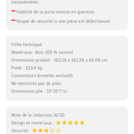
limites. S'adapte
Inconvénients
parfaitement à tous les
–
Fiabilité de la porte remise en question
jouets magnétiques. La
–
planche d'activités
Risque de sécurité si une pièce est défectueuse
Montessori unique
engage les bébés dans
diverses activités
Fiche technique
inspirées du
Montessori, favorisant
Matériaux : Bois 100 % naturel
le développement
Dimensions produit : 162,56 x 162,56 x 66,04 cm
cognitif et la motricité.
Poids : 12,64 kg
Ce parc en bois
Connecteurs brevetés exclusifs
deviendra un centre
d'exploration et
Ne nécessite pas de piles
d'apprentissage.
Dimensions plié : 33*26*7 in
Transformez n'importe
quel coin de votre
maison en un paradis
de bébé, rempli de
Note de la rédaction 16/20
bonheur et de
Design et matériaux :
moments joyeux. Un
Sécurité :
meuble qui grandit