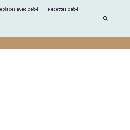
R
éplacer avec bébé
Recettes bébé
e
Recherche
c
h
e
r
c
h
e
r