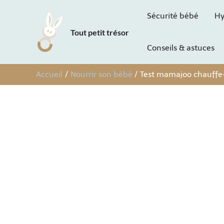
Aller
Sécurité bébé
Hy
au
Tout petit trésor
contenu
Conseils & astuces
Accueil
Nourrir son bébé
Test mamajoo chauffe-b