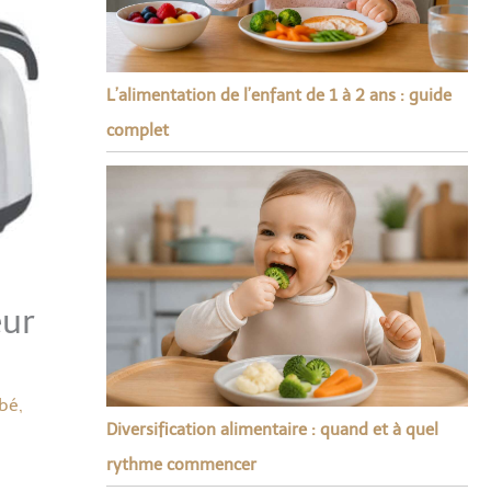
L’alimentation de l’enfant de 1 à 2 ans : guide
complet
eur
ébé
,
Diversification alimentaire : quand et à quel
rythme commencer