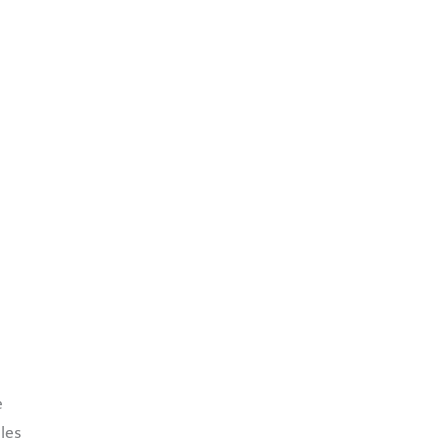
e
les