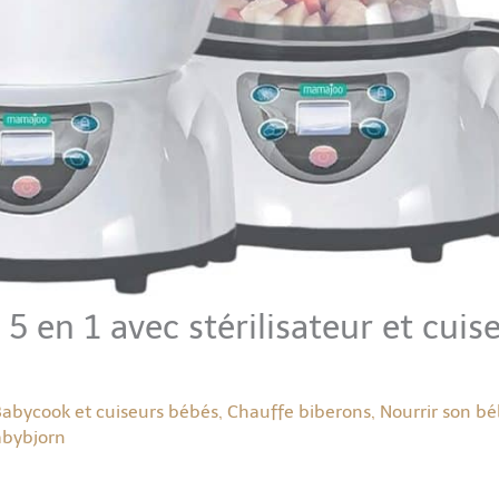
 en 1 avec stérilisateur et cuis
abycook et cuiseurs bébés
,
Chauffe biberons
,
Nourrir son b
abybjorn