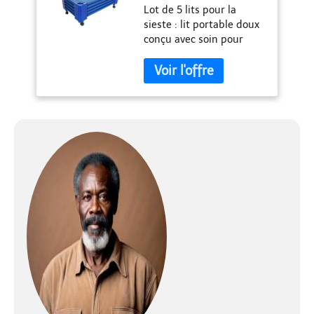
Lot de 5 lits pour la
sieste : lit portable doux
conçu avec soin pour
fournir une aide au
sommeil pour un repos
confortable dans la salle
de classe, la garderie, le
camping, les soirées
pyjama, ou à la maison
Sûr et propre : design
sanitaire avec tissu
respirant et résistant à
l'étirement, suspendu à
12,7 cm du sol pour plus
de propreté et une
bonne circulation de l'air
pour garder les enfants
en sécurité pendant la
sieste Rangement et
transport faciles :
lorsque le temps de