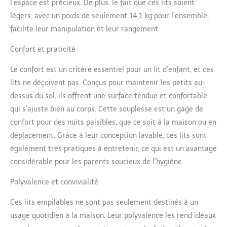
l’espace est précieux. De plus, le fait que ces lits soient
des poteaux en acier
légers, avec un poids de seulement 14,1 kg pour l’ensemble,
robuste avec revêtement
facilite leur manipulation et leur rangement.
en poudre et des coins
en plastique robuste
Confort et praticité
pour résister à un usage
quotidien, et le tissu en
Le confort est un critère essentiel pour un lit d’enfant, et ces
polyester est durable et
lits ne déçoivent pas. Conçus pour maintenir les petits au-
facile à nettoyer Deux
couleurs et tailles
dessus du sol, ils offrent une surface tendue et confortable
disponibles : disponible
qui s’ajuste bien au corps. Cette souplesse est un gage de
en couleurs bleu et
confort pour des nuits paisibles, que ce soit à la maison ou en
rouge ainsi qu'en tailles
déplacement. Grâce à leur conception lavable, ces lits sont
enfant (101,6 x 58,4 x
12,7 cm) et standard
également très pratiques à entretenir, ce qui est un avantage
(132,1 x 58,4 x 12,7 cm)
considérable pour les parents soucieux de l’hygiène.
Polyvalence et convivialité
Ces lits empilables ne sont pas seulement destinés à un
usage quotidien à la maison. Leur polyvalence les rend idéaux