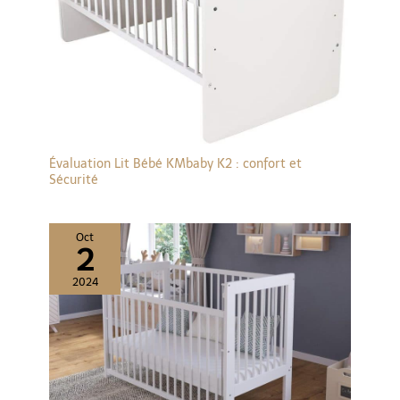
Évaluation Lit Bébé KMbaby K2 : confort et
Sécurité
Oct
2
2024