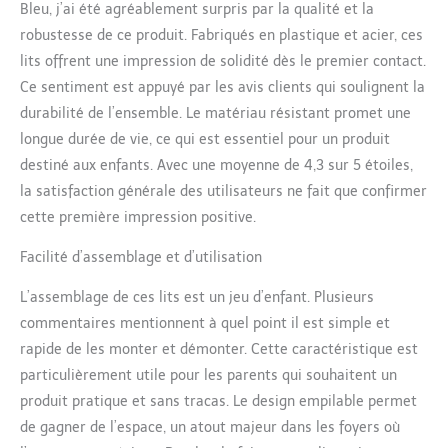
respirant et résistant à
Bleu, j’ai été agréablement surpris par la qualité et la
l'étirement, suspendu à
robustesse de ce produit. Fabriqués en plastique et acier, ces
12,7 cm du sol pour plus
lits offrent une impression de solidité dès le premier contact.
de propreté et une
Ce sentiment est appuyé par les avis clients qui soulignent la
bonne circulation de l'air
pour garder les enfants
durabilité de l’ensemble. Le matériau résistant promet une
en sécurité pendant la
longue durée de vie, ce qui est essentiel pour un produit
sieste Rangement et
destiné aux enfants. Avec une moyenne de 4,3 sur 5 étoiles,
transport faciles :
la satisfaction générale des utilisateurs ne fait que confirmer
lorsque le temps de
repos est terminé, les
cette première impression positive.
berceaux légers peuvent
Facilité d’assemblage et d’utilisation
être empilés jusqu'à 20
unités de hauteur grâce
L’assemblage de ces lits est un jeu d’enfant. Plusieurs
aux coins du lit gigognes
pour le rangement et
commentaires mentionnent à quel point il est simple et
facilement rouler d'un
rapide de les monter et démonter. Cette caractéristique est
endroit à un autre avec
particulièrement utile pour les parents qui souhaitent un
le jeu de roulettes inclus
produit pratique et sans tracas. Le design empilable permet
Construit pour durer : les
lits de bébé faciles à
de gagner de l’espace, un atout majeur dans les foyers où
assembler contiennent