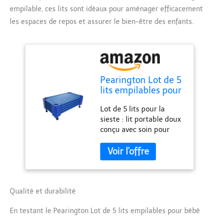
empilable, ces lits sont idéaux pour aménager efficacement
les espaces de repos et assurer le bien-être des enfants.
Pearington Lot de 5
lits empilables pour
bébé Bleu
Lot de 5 lits pour la
sieste : lit portable doux
conçu avec soin pour
fournir une aide au
sommeil pour un repos
confortable dans la salle
de classe, la garderie, le
camping, les soirées
pyjama, ou à la maison
Qualité et durabilité
Sûr et propre : design
En testant le Pearington Lot de 5 lits empilables pour bébé
sanitaire avec tissu