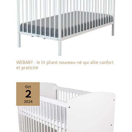
WEBABY : le lit pliant nouveau-né qui allie confort
et praticité
Oct
2
2024