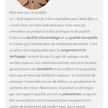
repos est terminé, les
berceaux légers peuvent
être empilés jusqu'à 20
Mon avis sur ce produit
unités de hauteur grâce
Le « Pearington Lot de 5 lits empilables pour bébé Bleu »
aux coins du lit gigognes
s’avère être un choix judicieux pour tous ceux qui
pour le rangement et
cherchent un produit à la fois pratique et de qualité.
facilement rouler d'un
endroit à un autre avec
Grâce à sa
facilité d’assemblage
et sa
qualité incroyable
,
le jeu de roulettes inclus
je trouve qu’il excelle dans de nombreux domaines. C’est
Construit pour durer : les
un atout non négligeable pour le
rangement et le
lits de bébé faciles à
nettoyage
, surtout lorsqu’il s’agit de voyages ou de
assembler contiennent
des poteaux en acier
soirées pyjama. Les matériaux utilisés sont à la hauteur,
robuste avec revêtement
garantissant une
durabilité
et un confort remarquables,
en poudre et des coins
bien que je note une faiblesse majeure : la nécessité de
en plastique robuste
renvoyer l’ensemble en cas de défaut, ce qui pénalise le
pour résister à un usage
quotidien, et le tissu en
système de retour. Néanmoins, le produit se distingue
polyester est durable et
par son rapport qualité-prix et sa
polyvalence
, ce qui en
facile à nettoyer Deux
fait un excellent investissement pour les parents en
couleurs et tailles
quête de praticité et de confort pour leurs petits.