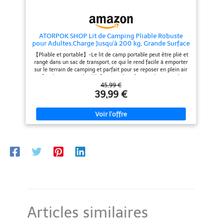
ATORPOK SHOP Lit de Camping Pliable Robuste
pour Adultes,Charge Jusqu'à 200 kg, Grande Surface
de Couchage 190 x 68 cm，Pêche Extérieur Jardin
【Pliable et portable】-Le lit de camp portable peut être plié et
Intérieur
rangé dans un sac de transport, ce qui le rend facile à emporter
sur le terrain de camping et parfait pour se reposer en plein air
【Cadre en acier durable】-Les tubes d'acier robustes et la
structure en X du lit de voyage garantissent la sécurité et la
45,99 €
stabilité. Il peut supporter jusqu'à 200 kg, ce qui est suffisant
39,99 €
pour un adulte robuste 【Tissu solide】-Le matériau doux et
respirant est constitué de polyester 600D double couche, super
résistant, résistant à l'eau et imperméable， facile à
nettoyer.bonne expérience pour réduire la douleur de votre dos
【Pochette 3 en 1】- La grande poche latérale du lit de repos
vous permet de ranger votre téléphone, de l'eau, etc. pour un
accès facile 【Compagnon de voyage】-Ce lit de camping est
parfait pour les activités de plein air telles que le camping, la
détente sur la plage ou même les voyages en voiture
Articles similaires