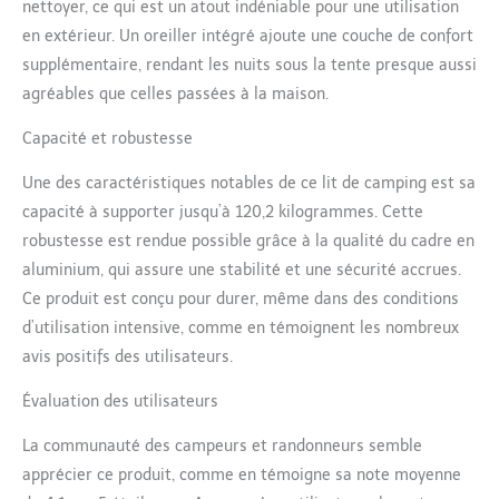
nettoyer, ce qui est un atout indéniable pour une utilisation
intelligente et de haute
en extérieur. Un oreiller intégré ajoute une couche de confort
qualité, ce lit de camp
satisfera toutes vos
supplémentaire, rendant les nuits sous la tente presque aussi
exigences. Taille: 190 ×
agréables que celles passées à la maison.
64 × 12 cm - Taille
emballée: 36 × 13 × 13
Capacité et robustesse
cm - Poids: 2,2 kg - Poids
de chargement: 120 kg.
Une des caractéristiques notables de ce lit de camping est sa
capacité à supporter jusqu’à 120,2 kilogrammes. Cette
robustesse est rendue possible grâce à la qualité du cadre en
aluminium, qui assure une stabilité et une sécurité accrues.
Ce produit est conçu pour durer, même dans des conditions
d’utilisation intensive, comme en témoignent les nombreux
avis positifs des utilisateurs.
Évaluation des utilisateurs
La communauté des campeurs et randonneurs semble
apprécier ce produit, comme en témoigne sa note moyenne