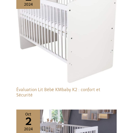
2024
Évaluation Lit Bébé KMbaby K2 : confort et
Sécurité
Oct
2
2024