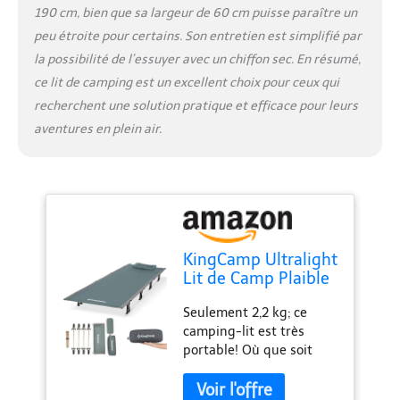
190 cm, bien que sa largeur de 60 cm puisse paraître un
peu étroite pour certains. Son entretien est simplifié par
la possibilité de l’essuyer avec un chiffon sec. En résumé,
ce lit de camping est un excellent choix pour ceux qui
recherchent une solution pratique et efficace pour leurs
aventures en plein air.
KingCamp Ultralight
Lit de Camp Plaible
Lit Pliant de Voyage
Seulement 2,2 kg; ce
Capacité 120 kg
camping-lit est très
190×64×28 cm
portable! Où que soit
Intérieur et
votre aventure, ce lit de
Extérieur
camp ultraléger
Randonnée