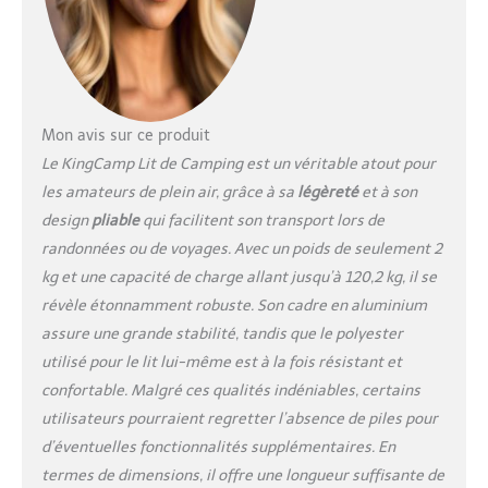
plusieurs reprises! Que
ce soit à la plage, en
camping avec les
enfants, lors d'un festival
ou à la maison, cela peut
répondre à vos besoins.
Mon avis sur ce produit
Gagnant du prix de
Le KingCamp Lit de Camping est un véritable atout pour
design industriel
les amateurs de plein air, grâce à sa
légèreté
et à son
mondialement reconnu
design
pliable
qui facilitent son transport lors de
Compasso D’oro. Grâce à
la conception
randonnées ou de voyages. Avec un poids de seulement 2
intelligente et de haute
kg et une capacité de charge allant jusqu’à 120,2 kg, il se
qualité, ce lit de camp
révèle étonnamment robuste. Son cadre en aluminium
satisfera toutes vos
assure une grande stabilité, tandis que le polyester
exigences. Taille: 190 ×
64 × 12 cm - Taille
utilisé pour le lit lui-même est à la fois résistant et
emballée: 36 × 13 × 13
confortable. Malgré ces qualités indéniables, certains
cm - Poids: 2,2 kg - Poids
utilisateurs pourraient regretter l’absence de piles pour
de chargement: 120 kg.
d’éventuelles fonctionnalités supplémentaires. En
termes de dimensions, il offre une longueur suffisante de