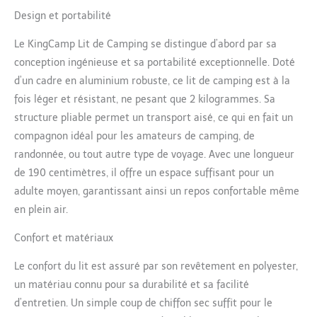
facilement. Avec un
design pliable et peu
Design et portabilité
encombrant et le sac de
Le KingCamp Lit de Camping se distingue d’abord par sa
transport, ce lit de
camping peut être
conception ingénieuse et sa portabilité exceptionnelle. Doté
transporté rapidement
d’un cadre en aluminium robuste, ce lit de camping est à la
et facilement. Idéal pour
fois léger et résistant, ne pesant que 2 kilogrammes. Sa
les activités de plein air.
structure pliable permet un transport aisé, ce qui en fait un
Ce lit d'extérieur
polyvalent pour adultes
compagnon idéal pour les amateurs de camping, de
peut être utilisé à
randonnée, ou tout autre type de voyage. Avec une longueur
plusieurs reprises! Que
de 190 centimètres, il offre un espace suffisant pour un
ce soit à la plage, en
adulte moyen, garantissant ainsi un repos confortable même
camping avec les
enfants, lors d'un festival
en plein air.
ou à la maison, cela peut
Confort et matériaux
répondre à vos besoins.
Gagnant du prix de
Le confort du lit est assuré par son revêtement en polyester,
design industriel
mondialement reconnu
un matériau connu pour sa durabilité et sa facilité
Compasso D’oro. Grâce à
d’entretien. Un simple coup de chiffon sec suffit pour le
la conception