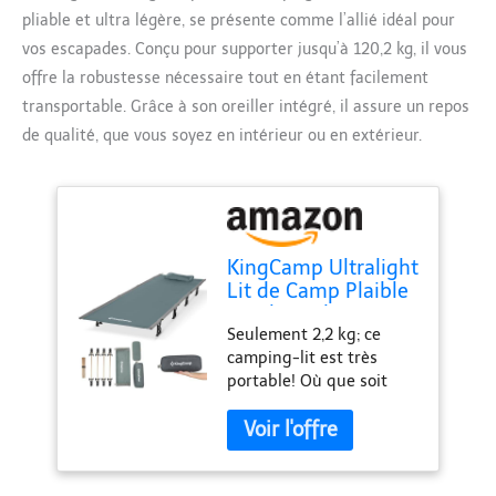
pliable et ultra légère, se présente comme l’allié idéal pour
vos escapades. Conçu pour supporter jusqu’à 120,2 kg, il vous
offre la robustesse nécessaire tout en étant facilement
transportable. Grâce à son oreiller intégré, il assure un repos
de qualité, que vous soyez en intérieur ou en extérieur.
KingCamp Ultralight
Lit de Camp Plaible
Lit Pliant de Voyage
Seulement 2,2 kg; ce
Capacité 120 kg
camping-lit est très
190×64×28 cm
portable! Où que soit
Intérieur et
votre aventure, ce lit de
Extérieur
camp ultraléger
Randonnée
intelligent peut être
rangé et transporté