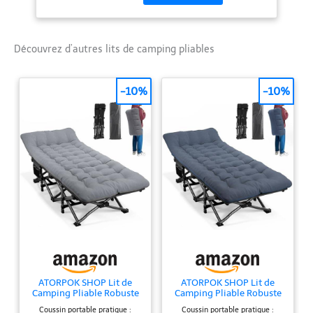
intelligent peut être
rangé et transporté
facilement. Avec un
design pliable et peu
Découvrez d’autres lits de camping pliables
encombrant et le sac de
transport, ce lit de
-10%
-10%
camping peut être
transporté rapidement
et facilement. Idéal pour
les activités de plein air.
Ce lit d'extérieur
polyvalent pour adultes
peut être utilisé à
plusieurs reprises! Que
ce soit à la plage, en
camping avec les
enfants, lors d'un festival
ou à la maison, cela peut
répondre à vos besoins.
ATORPOK SHOP Lit de
ATORPOK SHOP Lit de
Gagnant du prix de
Camping Pliable Robuste
Camping Pliable Robuste
design industriel
pour Adultes，lit de
pour Adultes，lit de
Coussin portable pratique :
Coussin portable pratique :