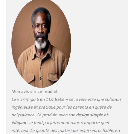
rampement et la marche,
jusqu'au dessin et
l'apprentissage devant le
bureau - s'adaptant
parfaitement aux besoins de
développement de 0 à 12 ans.
【Bois massif européen · Sain
sans peinture】 Le Lit enfant
est fabriqué en hêtre robuste
et antibactérien issu des
forêts européennes - un
gage de qualité durable. Sans
aucune couche de peinture,
donc aucune inquiétude
même si bébé mordille.
Mon avis sur ce produit
Connecteurs métalliques
Le « Trimigo 6 en 1 Lit Bébé » se révèle être une solution
cachés : aucune vis ni boulon
ingénieuse et pratique pour les parents en quête de
visible à l'extérieur, offrant
polyvalence. Ce produit, avec son
design simple et
une esthétique de design
épurée et élégante pour la
élégant
, se fond parfaitement dans n’importe quel
chambre. Lit parapluie bébé
intérieur. La qualité des matériaux est irréprochable, en