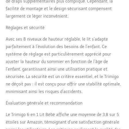
de draps supplémentaires plus compliqué. Cependant, la
confort et de praticité
facilité de montage et le design sécurisant compensent
simplifie la vie des parents à
chaque étape. 【Lit enfant
largement ce léger inconvénient.
Montessori】 Intègre une
planche blanche utilisable
Réglages et sécurité
comme tableau à dessin,
conçue pour stimuler la
Avec ses 8 niveaux de hauteur réglable, le lit s’adapte
créativité et offrir un espace
parfaitement à l’évolution des besoins de l’enfant. Ce
de dessin et d'apprentissage.
système de réglage est particulièrement apprécié pour
Fonctionne également
ajuster la hauteur du sommier en fonction de l’âge de
comme Bureau pour enfants
l’enfant, garantissant ainsi une utilisation pratique et
- la transition entre jeu
joyeux et apprentissage
sécurisée. La sécurité est un critère essentiel, et le Trimigo
concentré ne nécessite qu'un
ne déçoit pas : il est conçu pour offrir une stabilité optimale,
seul lit. C'est un paradis pour
minimisant ainsi les risques d’accidents.
l'enfant et le point de départ
du savoir ! 【Sécurité avant
Évaluation générale et recommandation
tout】 Tous les Baby bed
respectent strictement les
Le Trimigo 6 en 1 Lit Bébé affiche une moyenne de 3,8 sur 5
normes de sécurité
étoiles sur Amazon, témoignant d’une satisfaction générale
européennes et britanniques