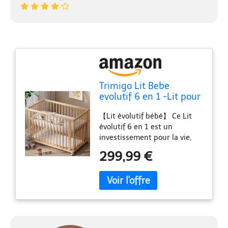
Trimigo Lit Bebe
evolutif 6 en 1 -Lit pour
Bebe,Cododo,Canapé-lit
【Lit évolutif bébé】 Ce Lit
et Parc,Ardoise,Lit à
évolutif 6 en 1 est un
barreaux，Bureau,en
investissement pour la vie,
Hêtre Massif Naturel,Lit
doté d'une durée d'utilisation
Bébé (Bois)
299,99 €
exceptionnellement longue.
Convertible en Lit cododo, Lit
enfant, Berceau bébé, Bureau
pour enfants, Canapé-lit
enfant et Parc bébé. Il
accompagne votre bébé de la
tétée, en passant par le