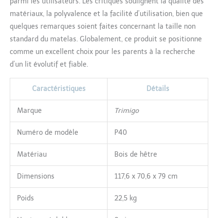
parmi les utilisateurs. Les critiques soulignent la qualité des
EN 716-1:2017, d'une qualité
exceptionnelle. Roulettes
matériaux, la polyvalence et la facilité d’utilisation, bien que
verrouillables garantissant
quelques remarques soient faites concernant la taille non
une stabilité sans
standard du matelas. Globalement, ce produit se positionne
déplacement tout en
comme un excellent choix pour les parents à la recherche
permettant une mobilité
pratique. Dimensions du
d’un lit évolutif et fiable.
produit Lit parapluie : 120 x
70 x 80 cm - le compagnon
Caractéristiques
Détails
idéal du nourrisson à
l'enfance.
Marque
Trimigo
Numéro de modèle
P40
Matériau
Bois de hêtre
Dimensions
117,6 x 70,6 x 79 cm
Poids
22,5 kg