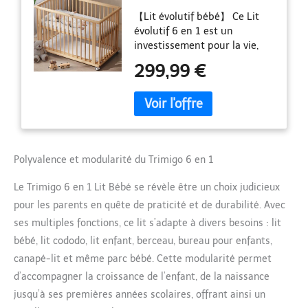
Bebe,Cododo,Canapé-lit
【Lit évolutif bébé】 Ce Lit
et Parc,Ardoise,Lit à
évolutif 6 en 1 est un
barreaux，Bureau,en
investissement pour la vie,
Hêtre Massif Naturel,Lit
doté d'une durée d'utilisation
Bébé (Bois)
299,99 €
exceptionnellement longue.
Convertible en Lit cododo, Lit
enfant, Berceau bébé, Bureau
pour enfants, Canapé-lit
enfant et Parc bébé. Il
accompagne votre bébé de la
Polyvalence et modularité du Trimigo 6 en 1
tétée, en passant par le
rampement et la marche,
Le Trimigo 6 en 1 Lit Bébé se révèle être un choix judicieux
jusqu'au dessin et
l'apprentissage devant le
pour les parents en quête de praticité et de durabilité. Avec
bureau - s'adaptant
ses multiples fonctions, ce lit s’adapte à divers besoins : lit
parfaitement aux besoins de
bébé, lit cododo, lit enfant, berceau, bureau pour enfants,
développement de 0 à 12 ans.
canapé-lit et même parc bébé. Cette modularité permet
【Bois massif européen · Sain
sans peinture】 Le Lit enfant
d’accompagner la croissance de l’enfant, de la naissance
est fabriqué en hêtre robuste
jusqu’à ses premières années scolaires, offrant ainsi un
et antibactérien issu des