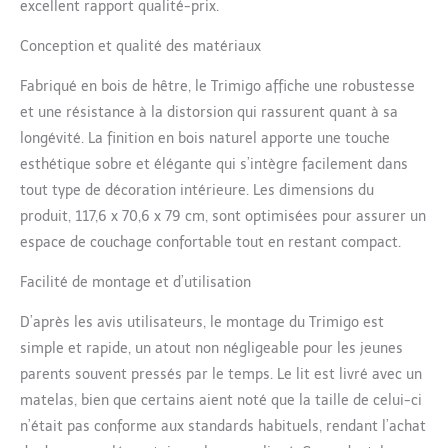
excellent rapport qualité-prix.
forêts européennes - un
gage de qualité durable. Sans
Conception et qualité des matériaux
aucune couche de peinture,
donc aucune inquiétude
Fabriqué en bois de hêtre, le Trimigo affiche une robustesse
même si bébé mordille.
et une résistance à la distorsion qui rassurent quant à sa
Connecteurs métalliques
longévité. La finition en bois naturel apporte une touche
cachés : aucune vis ni boulon
visible à l'extérieur, offrant
esthétique sobre et élégante qui s’intègre facilement dans
une esthétique de design
tout type de décoration intérieure. Les dimensions du
épurée et élégante pour la
produit, 117,6 x 70,6 x 79 cm, sont optimisées pour assurer un
chambre. Lit parapluie bébé
espace de couchage confortable tout en restant compact.
avec matelas,onfort de
sommeil oniriquement doux.
Facilité de montage et d’utilisation
【Réglage flexible de la
hauteur】 Le Trimigo Lit
D’après les avis utilisateurs, le montage du Trimigo est
bébé propose 8 niveaux de
simple et rapide, un atout non négligeable pour les jeunes
réglage de hauteur (17 cm à
47 cm). Il évolue avec la
parents souvent pressés par le temps. Le lit est livré avec un
croissance de l'enfant pour
matelas, bien que certains aient noté que la taille de celui-ci
répondre aux besoins à
n’était pas conforme aux standards habituels, rendant l’achat
chaque âge. Cette alliance de