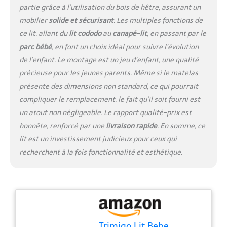
avec matelas,onfort de
partie grâce à l’utilisation du bois de hêtre, assurant un
sommeil oniriquement doux.
mobilier
solide et sécurisant
. Les multiples fonctions de
【Réglage flexible de la
ce lit, allant du
lit cododo
au
canapé-lit
, en passant par le
hauteur】 Le Trimigo Lit
bébé propose 8 niveaux de
parc bébé
, en font un choix idéal pour suivre l’évolution
réglage de hauteur (17 cm à
de l’enfant. Le montage est un jeu d’enfant, une qualité
47 cm). Il évolue avec la
précieuse pour les jeunes parents. Même si le matelas
croissance de l'enfant pour
présente des dimensions non standard, ce qui pourrait
répondre aux besoins à
chaque âge. Cette alliance de
compliquer le remplacement, le fait qu’il soit fourni est
confort et de praticité
un atout non négligeable. Le rapport qualité-prix est
simplifie la vie des parents à
honnête, renforcé par une
livraison rapide
. En somme, ce
chaque étape. 【Lit enfant
lit est un investissement judicieux pour ceux qui
Montessori】 Intègre une
planche blanche utilisable
recherchent à la fois fonctionnalité et esthétique.
comme tableau à dessin,
conçue pour stimuler la
créativité et offrir un espace
de dessin et d'apprentissage.
Fonctionne également
comme Bureau pour enfants
Trimigo Lit Bebe
- la transition entre jeu