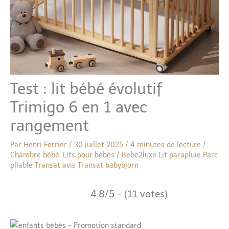
Test : lit bébé évolutif
Trimigo 6 en 1 avec
rangement
Par
Henri Ferrier
/
30 juillet 2025
/
4 minutes de lecture
/
Chambre bébé
,
Lits pour bébés
/
Bebe2luxe
Lit parapluie
Parc
pliable
Transat avis
Transat babybjorn
4.8/5 - (11 votes)