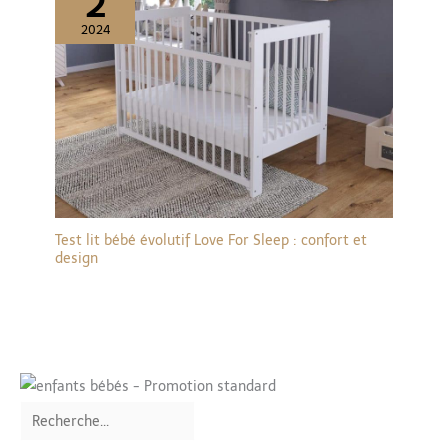
2
endommagées, nous
ferons de notre mieux
2024
pour vous fournir un SAV
très efficace et à l'écoute.
Profitez d'une expérience
d'achat agréable et d'un
sommeil reposant en
optant pour ce lit avec
sommier 90x190 cm.
Test lit bébé évolutif Love For Sleep : confort et
design