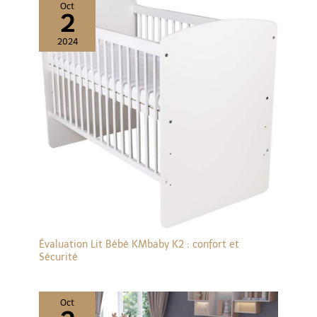
exquise, vous pourrez vous
Oct
2
endormir sereinement et
confortablement sur ce lit
90x190 avec rangement,
2024
sans souci de qualité ni de
durabilité, et sans
grincement même si vous
bougez beaucoup.
【Élégant et Épuré,
Améliorant Votre Style】
Rembourré de lin rose de
qualité supérieure, ce lit 1
personne sera
minimaliste, respirant et
doux au toucher,
s'intégrant parfaitement à
tous les styles d'intérieur
et optimisant votre
chambre. Grâce à ses
lignes épurées et à sa
couleur rose discrète, ce lit
90x190 avec rangement
fera de votre chambre un
Évaluation Lit Bébé KMbaby K2 : confort et
espace bien cosy et chic.
Sécurité
【Profitez de l'Achat avec
Notre SAV Réactif】
N'hésitez pas à nous
contacter en cas de
questions comme des
Oct
pièces manquantes ou