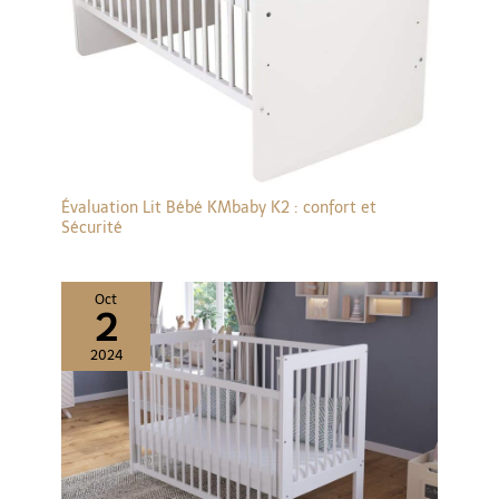
Évaluation Lit Bébé KMbaby K2 : confort et
Sécurité
Oct
2
2024