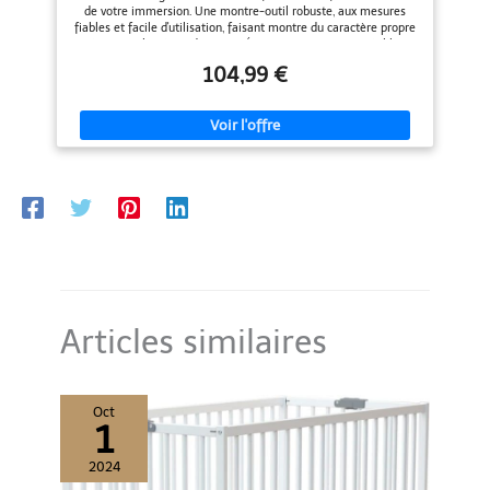
vêtements et vous rendre plus
de votre immersion. Une montre-outil robuste, aux mesures
attrayant et visible. Taille : peut
fiables et facile d'utilisation, faisant montre du caractère propre
être porté sur des poignets d'une
à sa simplicité. Mode PLONGÉE : Mesure en temps réel la
circonférence de 14 cm à 20 cm.
Profondeur, la Température, Durée d'immersion + Temps en
La longueur totale de la montre
104,99 €
surface. 2 alarmes personnalisables (seuil de Profondeur + Durée
est de 228 mm. Le bracelet en
d'immersion). Capteur suisse haute fréquence d'actualisation.
caoutchouc Huafuge est doux et
Mode RÉCAP' : - Infos détaillées dernière session en date: durée
confortable, et sa longueur peut
des apnées, profondeur maximale et moyenne, temps en surface
être facilement ajustée grâce à
- Infos globales des 30 dernières sorties : profondeur max. +
plusieurs boutonnières. Garantie
durée cumulée des apnées. Autres MODES: Montre digitale à
après-vente : achetez la montre
quartz aux nombreuses fonctions horlogères : Chronographe au
ADDIESDIVE Sports Business 100
1/100 s (temps intermédiaires + temps au tour), Compte à
% sans risque. Les montres
rebours, 2nd Fuseau horaire, 5 alarmes + Bip horaire ainsi qu’un
ADDIESDIVE sont accompagnées
calendrier perpétuel. Etanche 100 m. Ecran LCD doté de rétro-
d'une garantie de
éclairage LED. Bracelet XXL 13 trous + 2 passants anti-
remboursement de 60 jours
ouverture. Pile CR2032 remplaçable par l'utilisateur (tuto
sans poser de questions ; d'une
disponible). Notice technique très détaillée en Français (format
garantie d'un an sur les
A3). Conçue pour la pratique de l'Apnée, CSM, plongée sans
problèmes liés à la qualité. La
palier, nage en eau libre ET vie quotidienne. Dessinée en France
satisfaction du client est notre
par DiVONEA: une petite equipe de grands passionés !
priorité absolue et nous ne
Articles similaires
faisons aucun compromis sur la
qualité des matériaux. Achetez
nos montres étanches sans
souci.
Oct
1
2024