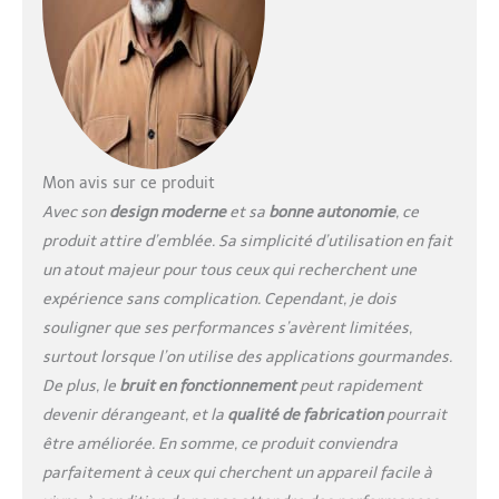
manière polyvalente et
donc de la naissance à la
troisième Un fidèle
compagnon pour votre
enfant. Sommiers à
lattes réglables en
hauteur de 22 cm, 35 cm
et 51 cm. Sécurité
Mon avis sur ce produit
garantie : peinture à
Avec son
design moderne
et sa
bonne autonomie
, ce
base d'eau et bois de pin
produit attire d’emblée. Sa simplicité d’utilisation en fait
de qualité supérieure.
un atout majeur pour tous ceux qui recherchent une
Sécurité maximale pour
votre bébé et votre
expérience sans complication. Cependant, je dois
enfant en tous points de
souligner que ses performances s’avèrent limitées,
vue. Testé et certifié aux
surtout lorsque l’on utilise des applications gourmandes.
normes de l'UE. Avec
De plus, le
bruit en fonctionnement
peut rapidement
barres amovibles : trois
échelons amovibles
devenir dérangeant, et la
qualité de fabrication
pourrait
permettent de créer un
être améliorée. En somme, ce produit conviendra
petit trou d'escalade
parfaitement à ceux qui cherchent un appareil facile à
pour votre enfant - Très