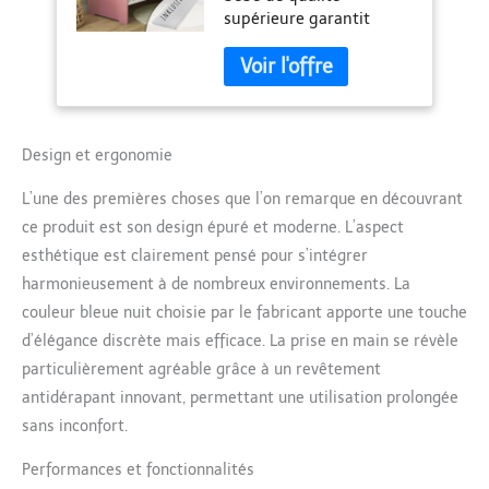
supérieure garantit
Échelons amovibles
qualité, stabilité et
- Blanc et rose -
finition impeccable.
Fabriqué en Europe
Fabriqué en Europe. Avec
matelas et housse
amovible : matelas en
mousse à froid de 6 cm
Design et ergonomie
avec housse amovible.
L’une des premières choses que l’on remarque en découvrant
Lavable à 60 °C. Si
quelque chose se passe à
ce produit est son design épuré et moderne. L’aspect
côté de chaque malheur
esthétique est clairement pensé pour s’intégrer
est rapidement réparé.
harmonieusement à de nombreux environnements. La
Modulable et modifiable
couleur bleue nuit choisie par le fabricant apporte une touche
: transformable de
manière polyvalente et
d’élégance discrète mais efficace. La prise en main se révèle
donc de la naissance à la
particulièrement agréable grâce à un revêtement
troisième Un fidèle
antidérapant innovant, permettant une utilisation prolongée
compagnon pour votre
sans inconfort.
enfant. Sommiers à
lattes réglables en
Performances et fonctionnalités
hauteur de 22 cm, 35 cm