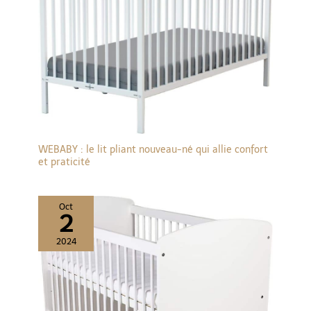
WEBABY : le lit pliant nouveau-né qui allie confort
et praticité
Oct
2
2024