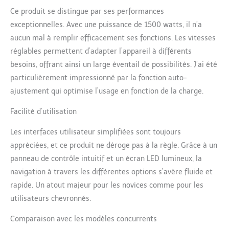
et 51 cm. Sécurité
Ce produit se distingue par ses performances
garantie : peinture à
exceptionnelles. Avec une puissance de 1500 watts, il n’a
base d'eau et bois de pin
de qualité supérieure.
aucun mal à remplir efficacement ses fonctions. Les vitesses
Sécurité maximale pour
réglables permettent d’adapter l’appareil à différents
votre bébé et votre
besoins, offrant ainsi un large éventail de possibilités. J’ai été
enfant en tous points de
particulièrement impressionné par la fonction auto-
vue. Testé et certifié aux
normes de l'UE. Avec
ajustement qui optimise l’usage en fonction de la charge.
barres amovibles : trois
Facilité d’utilisation
échelons amovibles
permettent de créer un
Les interfaces utilisateur simplifiées sont toujours
petit trou d'escalade
pour votre enfant - Très
appréciées, et ce produit ne déroge pas à la règle. Grâce à un
pratique dès qu'il peut
panneau de contrôle intuitif et un écran LED lumineux, la
ramper et marcher.
navigation à travers les différentes options s’avère fluide et
rapide. Un atout majeur pour les novices comme pour les
utilisateurs chevronnés.
Comparaison avec les modèles concurrents