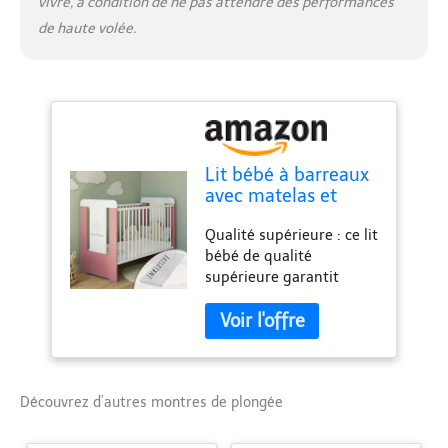
vivre, à condition de ne pas attendre des performances
pratique dès qu'il peut
ramper et marcher.
de haute volée.
Lit bébé à barreaux
avec matelas et
petite princesse -
Qualité supérieure : ce lit
Réglable en hauteur
bébé de qualité
- 60 x 120 cm -
supérieure garantit
Échelons amovibles
qualité, stabilité et
- Blanc et rose -
finition impeccable.
Fabriqué en Europe
Fabriqué en Europe. Avec
matelas et housse
amovible : matelas en
mousse à froid de 6 cm
Découvrez d’autres montres de plongée
avec housse amovible.
Lavable à 60 °C. Si