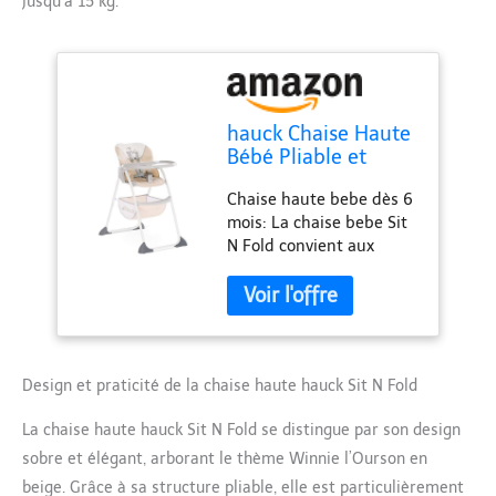
jusqu’à 15 kg.
hauck Chaise Haute
Bébé Pliable et
Légère Sit N Fold
Chaise haute bebe dès 6
dès 6 Mois jusqu’à
mois: La chaise bebe Sit
15 kg, avec Tablette
N Fold convient aux
Repas Amovible,
bébés pouvant s’asseoir
Dossier Réglable à
seuls et jusqu’à 15 kg.
Une Main, Grand
Pour des repas en toute
Panier de
sécurité et dans un
Rangement -
grand confort au
Winnie L'Ourson
quotidien Compacte et
Design et praticité de la chaise haute hauck Sit N Fold
Beige
nomade : Ultra légère
La chaise haute hauck Sit N Fold se distingue par son design
(4,85 kg) et facile à plier,
la chaise haute hauck se
sobre et élégant, arborant le thème Winnie l’Ourson en
replie à 90 × 56 × 30 cm.
beige. Grâce à sa structure pliable, elle est particulièrement