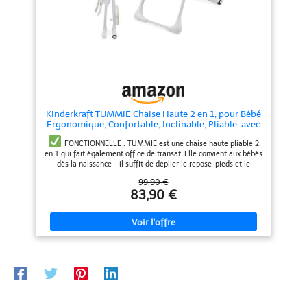
parfaitement à l’esthétique des
presque à plat et le plateau peut
intérieurs modernes et elle ne
être retiré complètement et
prend pas de place grâce à son
accroché à un crochet sur les
pliage ultra compact.
pieds arrière. Il prend ainsi
moins de place, ce qui est parfait
pour les petits appartements.
PRATIQUE : elle est dotée
de deux roulettes verrouillables
qui permettent de déplacer
facilement la chaise d'une pièce
à l'autre. La chaise est livrée
Kinderkraft TUMMIE Chaise Haute 2 en 1, pour Bébé
avec un insert amovible doté
Ergonomique, Confortable, Inclinable, Pliable, avec
d'un appui-tête, conçu pour les
Hauteur Réglable, Repose-Pieds, Plateau Amovible,
plus jeunes enfants. De plus, elle
pour Tout-Petit, avec jouets, Beige
FONCTIONNELLE : TUMMIE est une chaise haute pliable 2
dispose d'une arche avec 2 jouets
en 1 qui fait également office de transat. Elle convient aux bébés
pour encourager votre enfant à
dès la naissance - il suffit de déplier le repose-pieds et le
se dégourdir les bras.
SÛRE
dossier, de remplacer le plateau par une arche de jouets et
99,90 €
: la chaise haute TUMMIE est
d'insérer l'insert ergonomique pour bébé.
RÉGLABLE : la
83,90 €
équipée de sangles réglables en
chaise pour enfants est dotée d'un réglage du dossier à 4
5 points et d'une construction
niveaux, d'un réglage du repose-pieds à 3 niveaux et d'un réglage
stable en acier. Le dessus du
de la hauteur pouvant aller jusqu'à 7 niveaux. Elle s'adaptera
plateau est fabriqué dans un
donc non seulement à votre enfant, mais aussi à la table où vous
matériau approuvé pour les
souhaitez manger. Elle dispose également d'un plateau réglable
aliments - votre enfant peut
à 3 distances du siège avec un dessus amovible.
PLIABLE :
manger directement dessus. Le
elle peut être pliée presque à plat et le plateau peut être retiré
plateau constitue un élément de
complètement et accroché à un crochet sur les pieds arrière. Il
sécurité supplémentaire.
prend ainsi moins de place, ce qui est parfait pour les petits
appartements.
PRATIQUE : elle est dotée de deux roulettes