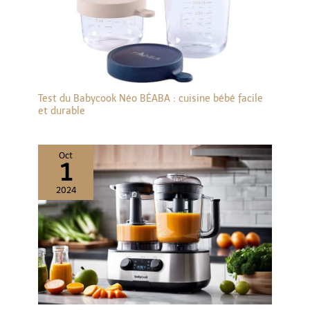
Test du Babycook Néo BÉABA : cuisine bébé facile
et durable
Oct
1
2024