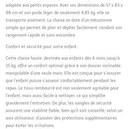
Pratique pour les petits
adaptée aux petits espaces. Avec ses dimensions de 57 x 83 x
espaces, les voyages ou
98 cm et son poids léger de seulement 4,85 kg, elle se
chez les grands-parents
Inclus plateau chaise
transporte aisément. La chaise se dote d’un mécanisme
haute : La tablette
simple qui permet de plier et déplier facilement, rendant son
réglable s’adapte à la
rangement rapide et sans encombre.
croissance de votre
enfant. Amovible et facile
Confort et sécurité pour votre enfant
à nettoyer, se suspend à
l’arrière et permet une
Cette chaise haute, destinée aux enfants dès 6 mois jusqu’à
utilisation libre sans
15 kg, offre un confort optimal grâce à son dossier inclinable
table Confort et sécurité
manipulable d’une seule main. Elle est conçue pour s’assurer
: Dossier chaise haute
enfant réglable d’une
que l’enfant puisse s’asseoir confortablement pendant les
seule main pour plus de
repas. Le tissu rembourré est non seulement agréable pour
confort, harnais 5 points
l’enfant, mais aussi facile à nettoyer, ce qui simplifie
et entrejambe anti-
grandement l’entretien. De plus, les sangles de sécurité
glisse pour assise sûre et
stable lors des repas ou
assurent une stabilité fiable, bien qu’il soit conseillé, selon un
du jeu Grand panier de
avis utilisateur, d’ajouter des protections supplémentaires
rangement : Chaise bebe
pour éviter les irritations.
pliante avec panier