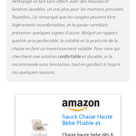
nettoyage se fait sans effort, avec des housses et
spacieux pour lingettes,
lanières lavables, un vrai plus pour les mamans pressées.
bavoirs ou jouets. Tout
Toutefois, j’ai remarqué que les sangles peuvent être
reste à portée de main
pour des repas et
légèrement inconfortables, et le panier semblait
moments de jeu bien
présenter quelques signes d’usure. Malgré un rapport
organisés
qualité-prix perfectible, la solidité et la praticité de la
chaise en font un investissement valable. Pour ceux qui
cherchent une solution
confortable
et durable, je la
recommande sans hésitation, tout en gardant à l’esprit
ces quelques nuances.
hauck Chaise Haute
Bébé Pliable et
Légère Sit N Fold
Chaise haute bebe dès 6
dès 6 Mois jusqu’à