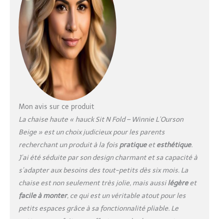
Pratique pour les petits
espaces, les voyages ou
chez les grands-parents
Inclus plateau chaise
haute : La tablette
réglable s’adapte à la
croissance de votre
enfant. Amovible et facile
à nettoyer, se suspend à
l’arrière et permet une
utilisation libre sans
Mon avis sur ce produit
table Confort et sécurité
La chaise haute « hauck Sit N Fold – Winnie L’Ourson
: Dossier chaise haute
Beige » est un choix judicieux pour les parents
enfant réglable d’une
recherchant un produit à la fois
pratique
et
esthétique
.
seule main pour plus de
confort, harnais 5 points
J’ai été séduite par son design charmant et sa capacité à
et entrejambe anti-
s’adapter aux besoins des tout-petits dès six mois. La
glisse pour assise sûre et
chaise est non seulement très jolie, mais aussi
légère
et
stable lors des repas ou
facile à monter
, ce qui est un véritable atout pour les
du jeu Grand panier de
rangement : Chaise bebe
petits espaces grâce à sa fonctionnalité pliable. Le
pliante avec panier