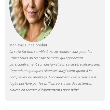
de réduction du
bruit, le processus de
balancement est
presque silencieux,
apaisant le nouveau-
né par des
mouvements
naturels. 【Assistant
pratique pour les
Mon avis sur ce produit
parents】 Le siège de
La satisfaction semble être au rendez-vous pour les
la balancelle bébé
électrique 3D pivote
utilisateurs du transat Trimigo, qui apprécient
à 180° (point central
particulièrement son design et son caractère sécurisant.
±90°), vous
Cependant, quelques réserves surgissent quant à la
permettant de
complexité du montage. Globalement, l’expérience est
garder un œil sur la
jugée positive par les utilisateurs avec des attentes
sécurité de votre
bébé même pendant
claires en termes d’équipements pour bébé.
les moments occupés
【Conception
sécuritaire, bébé actif
sans souci】 Notre