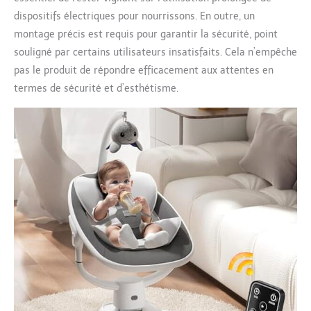
et un harnais de
dispositifs électriques pour nourrissons. En outre, un
sécurité à 5 points. 3
montage précis est requis pour garantir la sécurité, point
hauteurs de siège
souligné par certains utilisateurs insatisfaits. Cela n’empêche
réglables (18-25°)
pas le produit de répondre efficacement aux attentes en
aident au
développement sain de
termes de sécurité et d’esthétisme.
la colonne vertébrale
de bébé 【Nettoyage
facile, parentalité
simplifiée】 Conçu
pour faciliter la
parentalité, ce Transat
Électrique léger
s'assemble en quelques
minutes. La housse de
siège amovible est
lavable en machine
pour un entretien
hygiénique facile.
【Qualité certifiée, SAV
fiable】 Certifié pour la