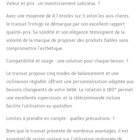
presque silencieux,
Valeur et prix : un investissement judicieux ?
apaisant le nouveau-né
par des mouvements
Avec une moyenne de 4,7 étoiles sur 5 selon les avis clients,
naturels. 【Assistant
le transat Trimigo se démarque par son excellent rapport
pratique pour les
qualité-prix. Sa solidité et son élégance témoignent de la
parents】 Le siège de
volonté de la marque de proposer des produits fiables sans
la balancelle bébé
électrique 3D pivote à
compromettre l’esthétique.
180° (point central
±90°), vous permettant
Compatibilité et usage : une solution pour chaque besoin ?
de garder un œil sur la
sécurité de votre bébé
Le transat propose cinq modes de balancement et une
même pendant les
inclinaison réglable, offrant une personnalisation adaptée aux
moments occupés
besoins changeants de votre bébé. La rotation à 180° permet
【Conception
une excellente supervision, et la télécommande incluse
sécuritaire, bébé actif
facilite l’utilisation au quotidien.
sans souci】 Notre
transat bébé électrique
Limites à prendre en compte : quelles précautions ?
privilégie la sécurité
avec un cadre solide en
Bien que le transat présente de nombreux avantages, il est
alliage d'aluminium de
qualité aéronautique
essentiel de rester vigilant sur l’utilisation prolongée de