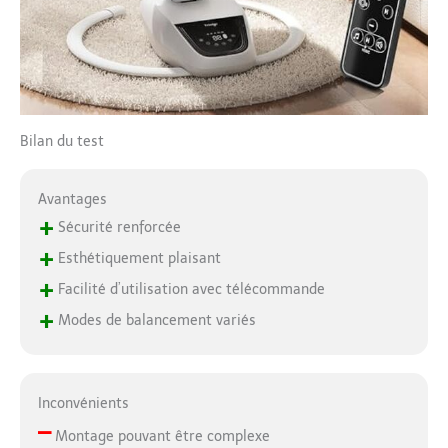
sécurité, il est livré
avec une garantie d'un
an et un guide
utilisateur détaillé.
Remarque : Veuillez
toujours surveiller
votre bébé pendant
Bilan du test
l'utilisation de la
Balancelle Bébé et
Avantages
respecter la limite de
poids (environ 9 kg).
+
Sécurité renforcée
+
Esthétiquement plaisant
+
Facilité d’utilisation avec télécommande
+
Modes de balancement variés
Inconvénients
–
Montage pouvant être complexe