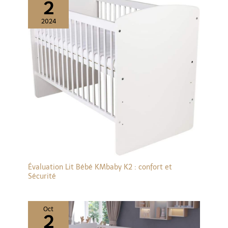
2
2024
Évaluation Lit Bébé KMbaby K2 : confort et
Sécurité
Oct
2