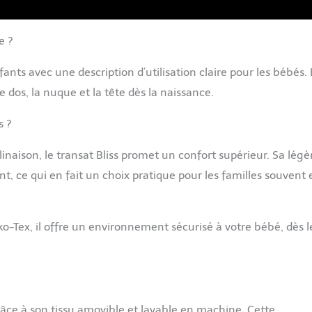
e ?
fants avec une description d’utilisation claire pour les bébés.
dos, la nuque et la tête dès la naissance.
s ?
linaison, le transat Bliss promet un confort supérieur. Sa légè
ent, ce qui en fait un choix pratique pour les familles souvent 
o-Tex, il offre un environnement sécurisé à votre bébé, dès l
râce à son tissu amovible et lavable en machine. Cette