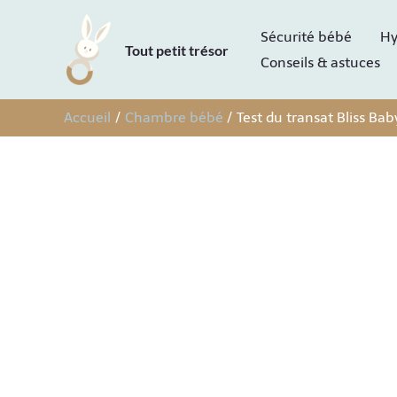
Aller
Sécurité bébé
Hy
au
Tout petit trésor
Conseils & astuces
contenu
Accueil
Chambre bébé
Test du transat Bliss Bab