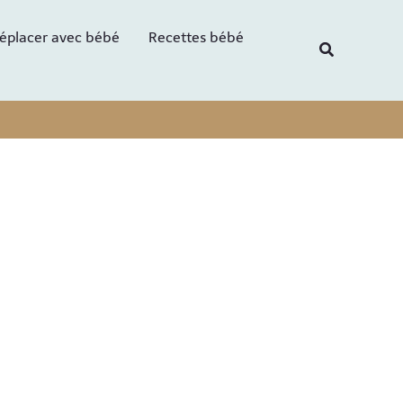
R
éplacer avec bébé
Recettes bébé
e
Recherche
c
h
e
r
c
h
e
r