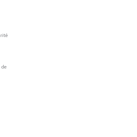
rité
 de