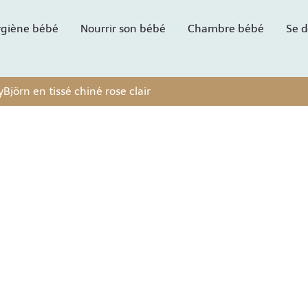
giène bébé
Nourrir son bébé
Chambre bébé
Se d
yBjörn en tissé chiné rose clair