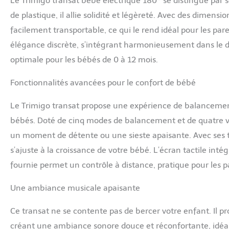
Le Trimigo transat bébé électrique 180° se distingue par s
privilégie la sécu
de plastique, il allie solidité et légèreté. Avec des dimensi
aéronautique et u
facilement transportable, ce qui le rend idéal pour les par
(18-25°) aident a
antidérapante assu
élégance discrète, s’intégrant harmonieusement dans le d
optimal à bébé. 【
optimale pour les bébés de 0 à 12 mois.
quotidien des par
minutes. Sa houss
Fonctionnalités avancées pour le confort de bébé
entretien hygiéni
balancelle dans l
Le Trimigo transat propose une expérience de balancemen
nouvelles mamans
baby shower ou un
bébés. Doté de cinq modes de balancement et de quatre vit
Certifié pour la s
un moment de détente ou une sieste apaisante. Avec ses trois
utilisateur détail
l'utilisation de l
s’ajuste à la croissance de votre bébé. L’écran tactile int
fournie permet un contrôle à distance, pratique pour les 
Une ambiance musicale apaisante
Ce transat ne se contente pas de bercer votre enfant. Il
créant une ambiance sonore douce et réconfortante, idéa