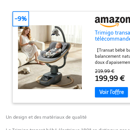
-9%
Trimigo transa
télécommande, 
chansons d'ap
【Transat bébé ba
balancement natur
doux d'apaisement
conception de tra
219,99 €
Équipé d'une tech
199,99 €
balancement est 
naturels. 【Assist
électrique 3D piv
œil sur la sécur
pour les parents 
personnalisation 
Un design et des matériaux de qualité
facilement la vit
définir 5 options 
【Conception sécur