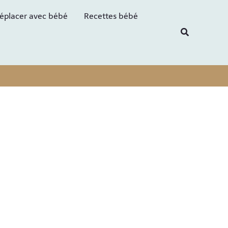
R
éplacer avec bébé
Recettes bébé
e
Recherche
c
h
e
r
c
h
e
r