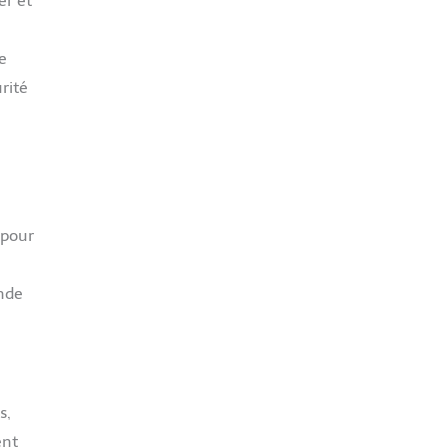
er et
e
rité
 pour
ande
s,
ent