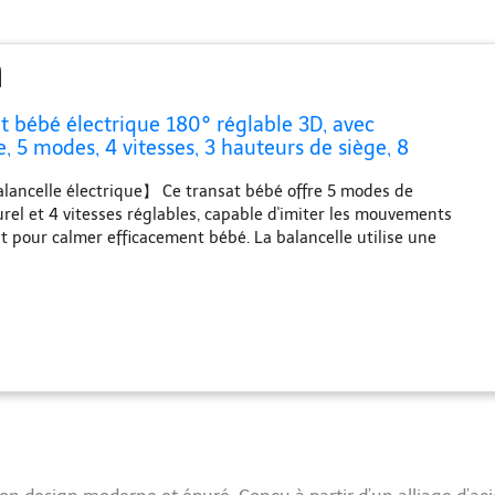
t bébé électrique 180° réglable 3D, avec
5 modes, 4 vitesses, 3 hauteurs de siège, 8
aisement, balancoire bébé 0-12 mois (coloris bois）
lancelle électrique】 Ce transat bébé offre 5 modes de
el et 4 vitesses réglables, capable d'imiter les mouvements
 pour calmer efficacement bébé. La balancelle utilise une
jectoire de balancement 3D : en U, en N, en M, en 8 et en O.
nologie avancée de réduction du bruit, le processus de
presque silencieux, apaisant le nouveau-né par des mouvements
ant pratique pour les parents】 Le siège de la balancelle bébé
ote à 180° (point central ±90°), vous permettant de garder un
ité de votre bébé même pendant les moments occupés. Conçue
occupés, elle est livrée avec une télécommande pour une
pratique - le Transat Balancelle Bébé Musicale permet de régler
esse de balancement, de jouer 8 chansons d'apaisement ou de
de minuterie (5-45 minutes) depuis l'autre côté de la pièce.
itaire, bébé actif sans souci】 Notre transat bébé électrique