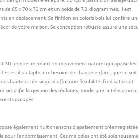
on design moderne et épuré. Conçu à partir d’un alliage d’aci
rité avec un cadre solide en alliage d'aluminium de qualité
ons de 65 x 70 x 70 cm et un poids de 7,2 kilogrammes, il est
n harnais de sécurité à 5 points. 3 hauteurs de siège réglables
ents en déplacement. Sa finition en coloris bois lui confère un
u développement sain de la colonne vertébrale de bébé ; la base
re une stabilité d'utilisation ; le tissu respirant offre un confort
écor de votre maison. Sa conception robuste assure une sécu
Siège bébé balancelle électrique】 Conçu pour faciliter le
ents, ce transat électrique léger s'assemble en quelques
e de siège amovible est lavable en machine, garantissant un
que et pratique. Utilisable aussi bien à l'intérieur que comme
a chambre de bébé, il devient un indispensable pour les
t 3D unique, recréant un mouvement naturel qui apaise les
 et les nouveau-nés. C’est également un cadeau idéal pour une
e célébration de naissance. 【Qualité certifiée, SAV fiable】
esses, il s’adapte aux besoins de chaque enfant, que ce soit
écurité, il est livré avec une garantie d'un an et un guide
 hauteurs de siège, il offre une flexibilité d’utilisation et
lé. Remarque : Veuillez toujours surveiller votre bébé pendant
a Balancelle Bébé et respecter la limite de poids (environ 9 kg).
égré simplifie la gestion des réglages, tandis que la télécomm
parents occupés.
 propose également huit chansons d’apaisement préenregistrée
le pour l’endormissement. Ces mélodies ont été soigneusem