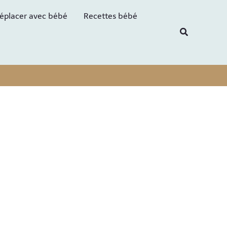
R
éplacer avec bébé
Recettes bébé
e
Recherche
c
h
e
r
c
h
e
r