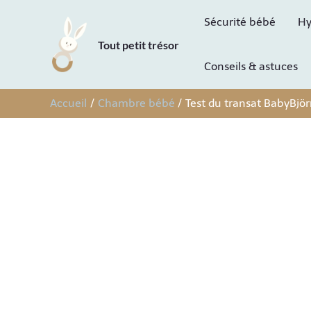
Aller
Sécurité bébé
Hy
au
Tout petit trésor
contenu
Conseils & astuces
Accueil
Chambre bébé
Test du transat BabyBjörn