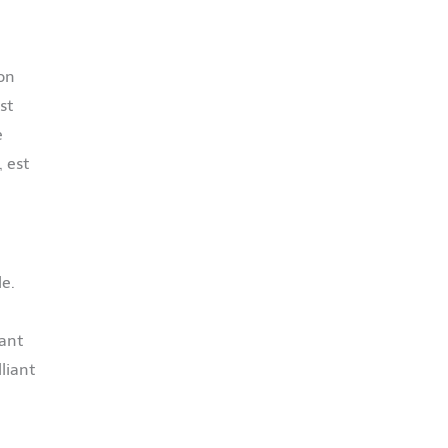
son
st
e
 est
le.
yant
liant