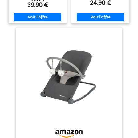
24,90 €
doux balancement manuel se
enveloppant profond pour un
39,90 €
fasse. CONFORTABLE : votre
confort optimal Style
bébé est bien installé dans le
contemporain et tons neutres,
transat Easy grâce à son assise
parfait pour fille ou garçon
molletonnée et à son réducteur
Lavables en machine
amovible DOSSIER AJUSTABLE :
ce transat s'ajuste sur 5 positions
pour s'adapter aux besoins de
votre bébé PLIAGE COMPACT : le
transat Easy se plie facilement
et ne prend pas de place. Pour le
transporter, rien de plus simple
avec ses 2 grandes anses
PRATIQUE : l'assise est
complètement déhoussable et
lavable en machine