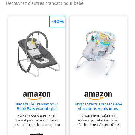
Découvrez d’autres transats pour bébé
-40%
Badabulle Transat pour
Bright Starts Transat Bébé
Bébé Easy Moonlight,
Vibrations Apaisantes,
Position Fixe ou
Barre de Jouets Amovible,
FIXE OU BALANCELLE : ce
Transat thème safari pour
Balancelle, avec Arche de
Pieds Antidérapants, 0-6
transat pour bébé s'utilise en
encourager bébé à explorer
Jeux et Têtière, Dossier
Mois Jusqu'à 9 kg (Safari
position fixe ou balancelle. Pour
L'arche de jeu s’enlève d’une
Réglable sur 5 positions,
Fun)
cela, rabattez les petits pieds à
seule main pour accéder plus
Pliage Compact
l'arrière du transat pour qu'un
facilement à bébé Siège
66,90 €