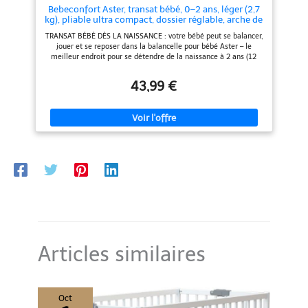
Bebeconfort Aster, transat bébé, 0–2 ans, léger (2,7
kg), pliable ultra compact, dossier réglable, arche de
jeux amovible, harnais à 3 points, mode fixe, Tinted
TRANSAT BÉBÉ DÈS LA NAISSANCE : votre bébé peut se balancer,
Graphite
jouer et se reposer dans la balancelle pour bébé Aster – le
meilleur endroit pour se détendre de la naissance à 2 ans (12
kg), lorsque vous voulez tous les deux avoir les mains libres
LÉGER & PLIABLE ULTRA COMPACT : son design pliable ulta
43,99 €
compact et léger (2,7 kg) est parfait pour le ranger et le
transporter – Ce transat pour bébé portable est en outre rapide
et facile à monter, sans outils supplémentaires ARCHE DE JEUX
AMOVIBLE : l'arche de jeux incluse offre deux adorables jouets
pour attirer et amuser votre bébé, contribuant ainsi à son
développement – Vous pouvez adapter Aster à ses besoins en
enlevant rapidement et facilement l'arche de jeux HARNAIS À 3
POINTS RÉGLABLE : le harnais à 3 points réglable permet
d'installer rapidement et facilement votre enfant dans le transat
en toute sécurité et confortablement, idéal lorsque vous voulez
tous les deux garder les mains libres MODE FIXE : lorsque votre
bébé veut se reposer et que vous souhaitez arrêter le
balancement, optez pour le mode fixe d'Aster – Utilisez
simplement les pieds stabilisateurs
Articles similaires
Oct