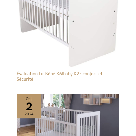
Évaluation Lit Bébé KMbaby K2 : confort et
Sécurité
Oct
2
2024