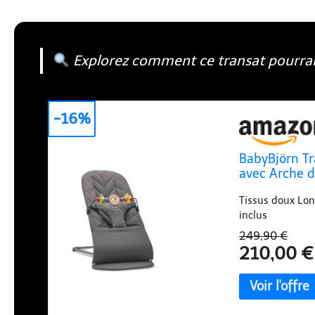
Explorez comment ce transat pourrait 
-16%
BabyBjörn Tra
avec Arche d
Tissus doux Lon
inclus
249,90 €
210,00 €