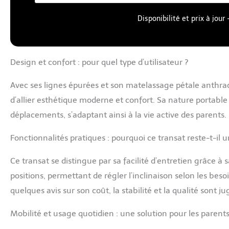
Disponibilité et prix à jou
Design et confort : pour quel type d’utilisateur ?
Avec ses lignes épurées et son matelassage pétale anthraci
d’allier esthétique moderne et confort. Sa nature portable l
déplacements, s’adaptant ainsi à la vie active des parents.
Fonctionnalités pratiques : pourquoi ce transat reste-t-il u
Ce transat se distingue par sa facilité d’entretien grâce à 
positions, permettant de régler l’inclinaison selon les besoi
quelques avis sur son coût, la stabilité et la qualité sont j
Mobilité et usage quotidien : une solution pour les paren