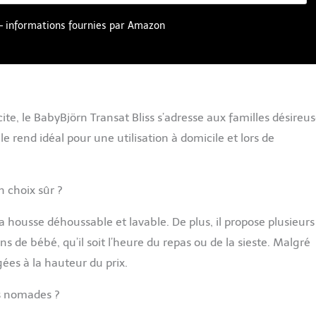
r – informations fournies par Amazon
te, le BabyBjörn Transat Bliss s’adresse aux familles désireu
e rend idéal pour une utilisation à domicile et lors de
n choix sûr ?
sa housse déhoussable et lavable. De plus, il propose plusieurs
ns de bébé, qu’il soit l’heure du repas ou de la sieste. Malgré
ugées à la hauteur du prix.
ts nomades ?