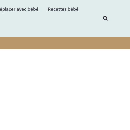
R
éplacer avec bébé
Recettes bébé
e
Recherche
c
h
e
r
c
h
e
r