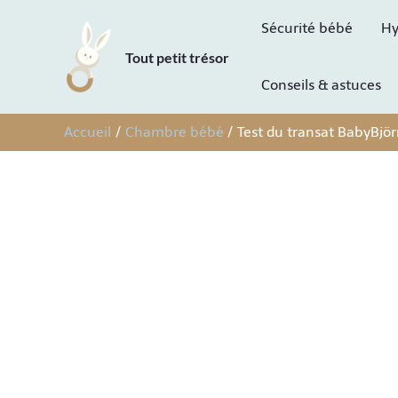
Aller
Sécurité bébé
Hy
au
Tout petit trésor
contenu
Conseils & astuces
Accueil
Chambre bébé
Test du transat BabyBjör