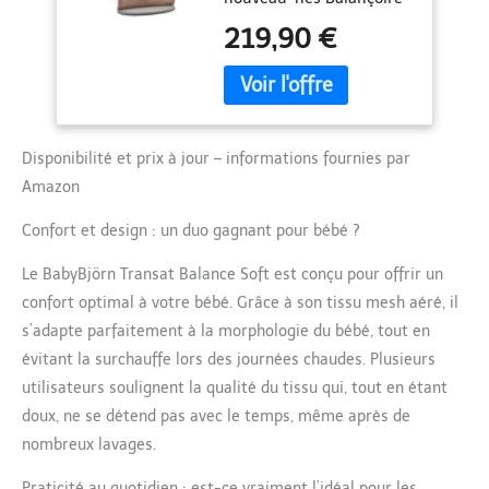
naturelle sans piles ni
219,90 €
câbles Pliable et facile à
déplacer À partir de 3,5
kg/53 cm à 13 kg
(environ de la naissance
à deux ans) Disponible
en trois matériaux doux :
Disponibilité et prix à jour – informations fournies par
coton, maille et jersey 3D
Amazon
particulièrement douillet
Confort et design : un duo gagnant pour bébé ?
Le BabyBjörn Transat Balance Soft est conçu pour offrir un
confort optimal à votre bébé. Grâce à son tissu mesh aéré, il
s’adapte parfaitement à la morphologie du bébé, tout en
évitant la surchauffe lors des journées chaudes. Plusieurs
utilisateurs soulignent la qualité du tissu qui, tout en étant
doux, ne se détend pas avec le temps, même après de
nombreux lavages.
Praticité au quotidien : est-ce vraiment l’idéal pour les