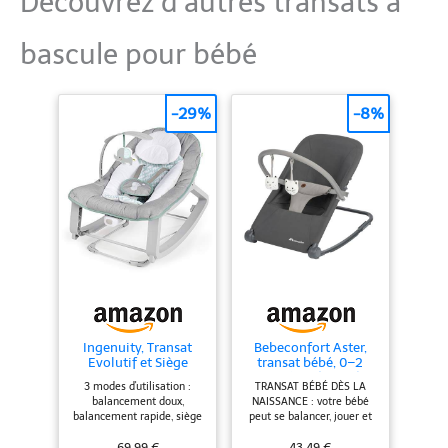
Découvrez d’autres transats à
bascule pour bébé
-29%
-8%
Ingenuity, Transat
Bebeconfort Aster,
Evolutif et Siège
transat bébé, 0–2
Sauteur - Keep Cozy
ans, léger (2,7 kg),
3 modes d'utilisation :
TRANSAT BÉBÉ DÈS LA
3en1 Weaver,
pliable ultra
balancement doux,
NAISSANCE : votre bébé
Vibrations
compact, dossier
balancement rapide, siège
peut se balancer, jouer et
Apaisantes, Arche de
réglable, arche de
position fixe Idéal jusqu'à
se reposer dans la
Jeu, 5 Points Harnais,
jeux amovible,
18 kilos Coussin appuie-
balancelle pour bébé Aster
69,99 €
43,49 €