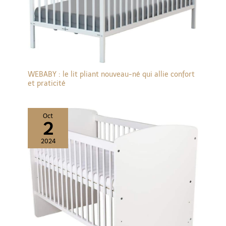
détachable assure un
appui pour la tête de
l’enfant MINUTERIE: La
minuterie permet de
programmer la
désactivation automatique
de fonction de bercement
après 15, 30, 45 minutes.
Un mécanisme
exceptionnellement
WEBABY : le lit pliant nouveau-né qui allie confort
silencieux ne dérange pas
et praticité
les membres de ;a famille.
Otto est doté de deux
types d’alimentation
électrique : secteur ou par
piles. Les piles permettent
Oct
2
d’utiliser la fonction de
bercement jusqu’à 180
heures QUALITE FIABLE:
2024
Le produit a été soumis à
une vérification à
plusieurs étapes - il a été
soumis tant à une série de
contrôles internes qu’à des
essais dans un laboratoire
de certification
indépendant - Intertek. La
conformité complète avec
la norme de sécurité
européenne EN 16232 et