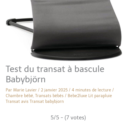
Test du transat à bascule
Babybjörn
Par
Marie Lavier
/
2 janvier 2025
/
4 minutes de lecture
/
Chambre bébé
,
Transats bébés
/
Bebe2luxe
Lit parapluie
Transat avis
Transat babybjorn
5/5 - (7 votes)