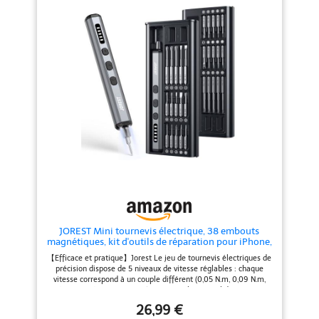
l'eau : Nous comprenons
montrer : ce projet est doté de
l'importance de protéger votre
connaissances de base
port d'alimentation de l'eau et de
approfondies sur les drones. Il
la poussière. C'est pourquoi notre
vous permet d'acquérir des
jeu de douilles est livré avec un
connaissances plus approfondies
couvercle de protection en
sur les drones pendant le
caoutchouc supplémentaire. Ce
processus d'assemblage, ce qui
couvercle agit comme un
vous permet de vous vanter avec
bouclier, gardant vos connexions
plus de confiance en vous et
propres et sécurisées.
d'attirer plus d'admiration des
Compatibilité améliorée : Notre
autres. 3. Expérience de vol
jeu de prises XT60 est conçu
multifonctionnelle : Il offre cinq
pour être compatible avec une
fonctionnalités de vol
large gamme de connecteurs
incroyables : roulement à 360°,
mâles XT60 d'origine. Que vous
décollage et atterrissage en un
l'utilisiez pour des drones RC ou
clic, mode sans tête, contrôle de
des drones de course FPV, notre
vitesse, positionnement par flux
jeu de douilles se connectera
optique et transmission vidéo en
parfaitement à vos composants
temps réel, ce qui ajoute une
existants. Le produit comprend :
infinité de plaisir à votre
2 fiches femelles XT60E, 2
expérience de vol et vous permet
JOREST Mini tournevis électrique, 38 embouts
fiches mâles XT60H, 2 bouchons
de réaliser facilement des
magnétiques, kit d'outils de réparation pour iPhone,
anti-poussière, 4 vis, 4 écrous.
spectacles aériens au bureau ou
ordinateur portable, drone, console de jeux,
à la maison. Difficulté de
【Efficace et pratique】Jorest Le jeu de tournevis électriques de
appareil photo, lunettes, montres, jouets
fonctionnement : 5/5 (la capacité
précision dispose de 5 niveaux de vitesse réglables : chaque
à voler nécessite de la pratique).
vitesse correspond à un couple différent (0,05 N.m, 0,09 N.m,
4. Vol sans souci : Des hélices de
0,12 N.m, 0,15 N.m, 0,2 N.m) et un couple manuel de 5 N.m, ce
rechange sont incluses pour vous
qui permet à cet ensemble d'outils de répondre précisément à
assurer de pouvoir les remplacer
26,99 €
vos besoins en matière de couple pour réparer différents objets.
rapidement, même si vous