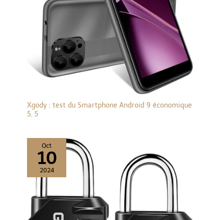
toutes sortes de réparations courantes ; en outre, le kit d'outils
utilisateurs peuvent profiter avec
de réparation pour tournevis magnétique contient également
succès du plaisir apporté par
deux leviers en plastique à double extrémité, trois leviers en
toutes les fonctionnalités.
plastique triangulaires, un manuel d'utilisation et un câble de
recharge. 【Conseils utiles】1. Il convient de noter que ce kit est
une version améliorée du tournevis manuel de précision
ordinaire, il ne convient donc pas à la réparation de gros
équipements. 2. Lorsque la vis est trop serrée, vous pouvez
d'abord la tourner à la main, puis passer en mode électrique.
Xgody : test du Smartphone Android 9 économique
5, 5
Oct
10
2024