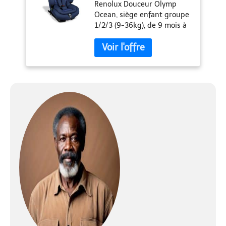
Renolux Douceur Olymp
Ocean, siège enfant groupe
1/2/3 (9-36kg), de 9 mois à
12 ans, i-Size
INFANT_TODDLER_CAR_SEAT
Rénolux Couleur: Bleu