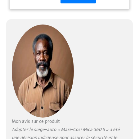
naissance (40 cm) avec le
in, Tonal Black
coussin réducteur (vendu
séparément) SÉCURITÉ I-SIZE
: conçu et testé selon les
normes de sécurité
européennes les plus strictes
(ECE R129), il s'installe sur la
la base intégrée ISOFIX, la
jambe de force assurant une
stabilité maximale. FLEXISPIN
ROTATION 360° : le siège-
auto 360 pivotant se place
dans toute position inclinée
et permet de voyager dos à la
route jusqu'à 4 ans pour une
meilleure protection de la
tête et du cou. 5 POSITIONS
D'INCLINAISON : ce siège-
auto enfant permet 5
Mon avis sur ce produit
inclinaisons, d'une position
Adopter le siège-auto « Maxi-Cosi Mica 360 S » a été
décontractée à une position
une décision judicieuse pour assurer la sécurité et le