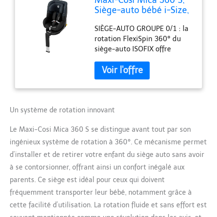
Siège-auto bébé i-Size,
De 3 mois à 4 ans (61–
SIÈGE-AUTO GROUPE 0/1 : la
105 cm), Siège-auto
rotation FlexiSpin 360° du
isofix 360 pivotant,
siège-auto ISOFIX offre
Rotation FlexiSpin, 5
sécurité et confort de 3 mois
inclinaisons, Protection
à 4 ans (61–150 cm) ou dès la
G-CELL, Harnais Easy-
naissance (40 cm) avec le
in, Tonal Black
coussin réducteur (vendu
séparément) SÉCURITÉ I-SIZE
: conçu et testé selon les
Un système de rotation innovant
normes de sécurité
Le Maxi-Cosi Mica 360 S se distingue avant tout par son
européennes les plus strictes
(ECE R129), il s'installe sur la
ingénieux système de rotation à 360°. Ce mécanisme permet
la base intégrée ISOFIX, la
d’installer et de retirer votre enfant du siège auto sans avoir
jambe de force assurant une
à se contorsionner, offrant ainsi un confort inégalé aux
stabilité maximale. FLEXISPIN
parents. Ce siège est idéal pour ceux qui doivent
ROTATION 360° : le siège-
auto 360 pivotant se place
fréquemment transporter leur bébé, notamment grâce à
dans toute position inclinée
cette facilité d’utilisation. La rotation fluide et sans effort est
et permet de voyager dos à la