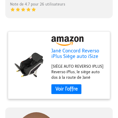
Note de 4.7 pour 26 utilisateurs
Jané Concord Reverso
iPlus Siège auto iSize
dos à la route pour
[SIÈGE AUTO REVERSO IPLUS]
nouveau-nés et enfants
Reverso iPlus, le siège auto
de 40 à 105 cm,
dos à la route de Jané
système Isofix, avec
Concord adapté aux
rehausseur
nouveau-nés et enfants
mesurant jusqu’à 105 cm Il
est conforme à la norme iSize
et offre le plus haut niveau
de sécurité avec un poids
réduit de 10,9 kg Son châssis