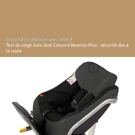
Accueil
Se déplacer avec bébé
Test du siège auto Jané Concord Reverso iPlus : sécurité dos à
la route