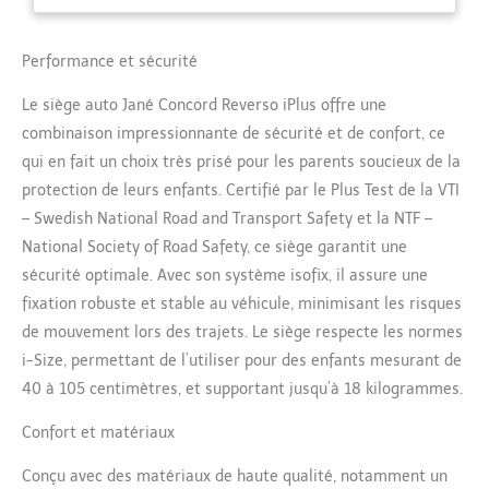
est conforme à la norme iSize
et offre le plus haut niveau
de sécurité avec un poids
Performance et sécurité
réduit de 10,9 kg Son châssis
Le siège auto Jané Concord Reverso iPlus offre une
tubulaire moderne en
aluminium léger anodisé
combinaison impressionnante de sécurité et de confort, ce
permet d’allier légèreté,
qui en fait un choix très prisé pour les parents soucieux de la
sécurité et design
protection de leurs enfants. Certifié par le Plus Test de la VTI
[REHAUSSEUR INCLUS] Il
– Swedish National Road and Transport Safety et la NTF –
comprend un rehausseur
pour nouveau-nés de 40 à 60
National Society of Road Safety, ce siège garantit une
cm qui s’adapte à chaque
sécurité optimale. Avec son système isofix, il assure une
étape de croissance afin de
fixation robuste et stable au véhicule, minimisant les risques
garantir une sécurité
de mouvement lors des trajets. Le siège respecte les normes
maximale et un grand confort
même pour les plus petits
i-Size, permettant de l’utiliser pour des enfants mesurant de
bébés [SÉCURITÉ MAXIMALE]
40 à 105 centimètres, et supportant jusqu’à 18 kilogrammes.
Les boutons de réglage
facilement accessibles
Confort et matériaux
permettent de régler
l’inclinaison du dossier et la
Conçu avec des matériaux de haute qualité, notamment un