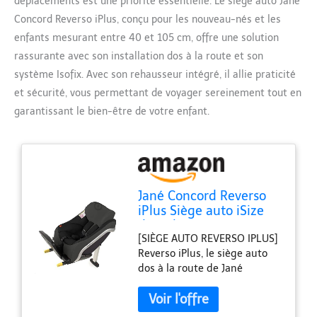
déplacements est une priorité essentielle. Le siège auto Jané
Concord Reverso iPlus, conçu pour les nouveau-nés et les
enfants mesurant entre 40 et 105 cm, offre une solution
rassurante avec son installation dos à la route et son
système Isofix. Avec son rehausseur intégré, il allie praticité
et sécurité, vous permettant de voyager sereinement tout en
garantissant le bien-être de votre enfant.
Jané Concord Reverso
iPlus Siège auto iSize
dos à la route pour
[SIÈGE AUTO REVERSO IPLUS]
nouveau-nés et enfants
Reverso iPlus, le siège auto
de 40 à 105 cm,
dos à la route de Jané
système Isofix, avec
Concord adapté aux
rehausseur
nouveau-nés et enfants
mesurant jusqu’à 105 cm Il