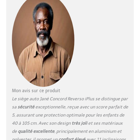
tubulaire moderne en
aluminium léger anodisé
permet d’allier légèreté,
sécurité et design
[REHAUSSEUR INCLUS] Il
comprend un rehausseur
pour nouveau-nés de 40 à 60
cm qui s’adapte à chaque
étape de croissance afin de
garantir une sécurité
maximale et un grand confort
même pour les plus petits
bébés [SÉCURITÉ MAXIMALE]
Les boutons de réglage
Mon avis sur ce produit
facilement accessibles
Le siège auto Jané Concord Reverso iPlus se distingue par
permettent de régler
sa
sécurité
exceptionnelle, reçue avec un score parfait de
l’inclinaison du dossier et la
5, assurant une protection optimale pour les enfants de
hauteur de l’appui-tête
L’installation est facilitée par
40 à 105 cm. Avec son design
très joli
et ses matériaux
le système d’ancrage Isofix
de
qualité excellente
, principalement en aluminium et
avec adaptation
polyester, il promet un
confort élevé
avec 11 inclinaisons