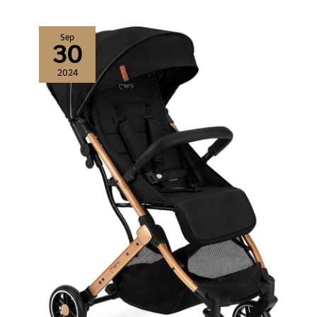
déplacer en toute facilité
ce rehausseur à dossier
haut d'un véhicule à l'autre
Sep
pour des trajets sans souci
30
2024