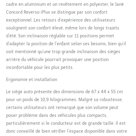
hauteur de l’appui-tête
cadre en aluminium et un revêtement en polyester, le Jané
L’installation est facilitée par
Concord Reverso iPlus se distingue par son confort
le système d’ancrage Isofix
exceptionnel. Les retours d’expérience des utilisateurs
avec adaptation
pneumatique au siège du
soulignent son confort élevé, même lors de longs trajets
véhicule et le piètement de
d’été. Son inclinaison réglable sur 11 positions permet
soutien réglable doté d’un
d’adapter la position de l’enfant selon ses besoins, bien qu’il
indicateur qui validera son
soit mentionné qu’une trop grande inclinaison des sièges
installation correcte pour
garantir une sécurité
arrière du véhicule pourrait provoquer une position
maximale [DE QUALITÉ
inconfortable pour les plus petits.
SUPÉRIEURE] Le lot comprend
un filet de ventilation dans la
Ergonomie et installation
zone du dos pour une
circulaire optimale de l’air De
Le siège auto présente des dimensions de 67 x 44 x 55 cm
plus, grâce à sa housse
pour un poids de 10,9 kilogrammes. Malgré sa robustesse,
respirante, amovible et
certains utilisateurs ont remarqué que son volume peut
lavable votre siège auto
poser problème dans des véhicules plus compacts,
Reverso iPlus sera toujours
prêt à l’emploi
particulièrement si le conducteur est de grande taille. Il est
donc conseillé de bien vérifier l’espace disponible dans votre