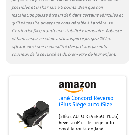
pneumatique au siège du
possibles et un harnais à 5 points. Bien que son
véhicule et le piètement de
soutien réglable doté d’un
installation puisse être un défi dans certains véhicules et
indicateur qui validera son
qu’il nécessite un espace considérable à l’arrière, sa
installation correcte pour
fixation Isofix garantit une stabilité exemplaire. Robuste
garantir une sécurité
et bien conçu, ce siège auto supporte jusqu’à 18 kg,
maximale [DE QUALITÉ
SUPÉRIEURE] Le lot comprend
offrant ainsi une tranquillité d’esprit aux parents
un filet de ventilation dans la
soucieux de la sécurité et du bien-être de leur enfant.
zone du dos pour une
circulaire optimale de l’air De
plus, grâce à sa housse
respirante, amovible et
lavable votre siège auto
Reverso iPlus sera toujours
prêt à l’emploi
Jané Concord Reverso
iPlus Siège auto iSize
dos à la route pour
[SIÈGE AUTO REVERSO IPLUS]
nouveau-nés et enfants
Reverso iPlus, le siège auto
de 40 à 105 cm,
dos à la route de Jané
système Isofix, avec