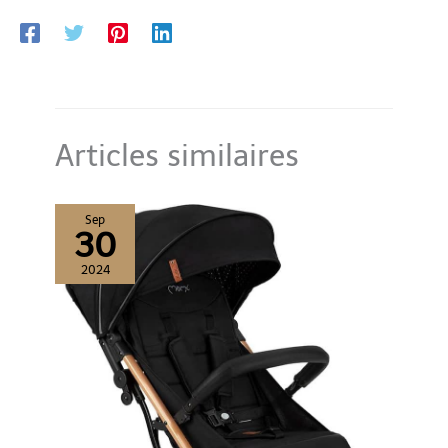
est doté d'élastiques spéciaux pour maintenir les sangles, ce qui
amovible et lavable.Siège auto
permet d'y installer facilement votre enfant, Et lorsque vient le
très léger 3.4 kg
moment d'attacher votre bambin - les sangles intérieures se
rangent sans qu'il soit nécessaire de les retirer du siège INSERT
MODULAIRE: le siège est doté d'un insert doux et confortable
pour les plus jeunes, qui est modulable et peut être facilement
adapté à votre enfant
Articles similaires
Sep
30
2024