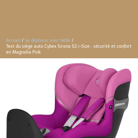
Accueil
Se déplacer avec bébé
Test du siège auto Cybex Sirona S2 i-Size : sécurité et confort
en Magnolia Pink