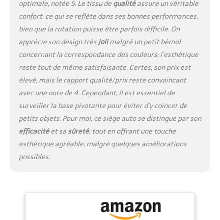
optimale, notée 5. Le tissu de
qualité
assure un véritable
route, Accessoires
confort, ce qui se reflète dans ses bonnes performances,
disponibles : Kit
SensorSafe 4-en-1,
bien que la rotation puisse être parfois difficile. On
Insert réducteur pour
apprécie son design très
joli
malgré un petit bémol
nouveau-né, Housse
concernant la correspondance des couleurs; l’esthétique
d'été, Porte-gobelet.
reste tout de même satisfaisante. Certes, son prix est
Contenu: 1 Siège Auto
Sirona S2 i-Size,
élevé, mais le rapport qualité/prix reste convaincant
dimensions (Lxlxh) : 71 x
avec une note de 4. Cependant, il est essentiel de
44 x 68 cm, poids : 13,9
surveiller la base pivotante pour éviter d’y coincer de
kg, couleur : Magnolia
petits objets. Pour moi, ce siège auto se distingue par son
Pink
efficacité
et sa
sûreté
, tout en offrant une touche
esthétique agréable, malgré quelques améliorations
possibles.