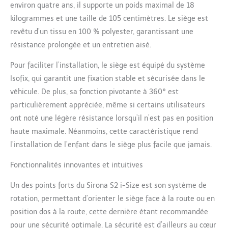
environ quatre ans, il supporte un poids maximal de 18
une protection optimisée
kilogrammes et une taille de 105 centimètres. Le siège est
du cou de l’enfant,
Norme de sécurité UN
revêtu d’un tissu en 100 % polyester, garantissant une
R129/03 Installation et
résistance prolongée et un entretien aisé.
sortie facilitées grâce au
système de rotation 360°
Pour faciliter l’installation, le siège est équipé du système
intelligent, Appuie-tête
Isofix, qui garantit une fixation stable et sécurisée dans le
réglable en hauteur dans
véhicule. De plus, sa fonction pivotante à 360° est
12 positions, réglage du
particulièrement appréciée, même si certains utilisateurs
siège/de l'inclinaison
avec une main, support
ont noté une légère résistance lorsqu’il n’est pas en position
pratique pour la ceinture
haute maximale. Néanmoins, cette caractéristique rend
de sécurité. Installation
l’installation de l’enfant dans le siège plus facile que jamais.
facile en un clic avec
ISOFIX, dos à la route
Fonctionnalités innovantes et intuitives
jusqu'à 15 mois/76 cm,
avec option face à la
Un des points forts du Sirona S2 i-Size est son système de
route, Accessoires
rotation, permettant d’orienter le siège face à la route ou en
disponibles : Kit
position dos à la route, cette dernière étant recommandée
SensorSafe 4-en-1,
Insert réducteur pour
pour une sécurité optimale. La sécurité est d’ailleurs au cœur