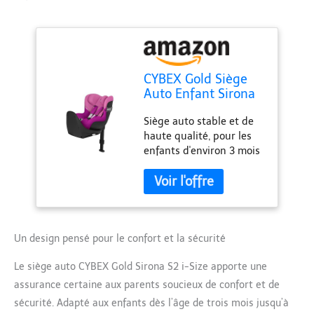
CYBEX Gold Siège
Auto Enfant Sirona
S2 i-Size, De 3 mois
Siège auto stable et de
à 4 ans environ,
haute qualité, pour les
Max. 18 kg,
enfants d'environ 3 mois
Compatible avec
à 4 ans, Max. 18 kg, 61 -
SensorSafe,
105 cm (A partir de 45
Magnolia Pink
cm avec réducteur pour
nouveau-né) Sécurité
maximale : protection
linéaire contre les
Un design pensé pour le confort et la sécurité
impacts latéraux
Le siège auto CYBEX Gold Sirona S2 i-Size apporte une
intégrée (Système L.S.P),
Coque à absorption
assurance certaine aux parents soucieux de confort et de
d’énergie, Technologie de
sécurité. Adapté aux enfants dès l’âge de trois mois jusqu’à
réduction d’énergie pour