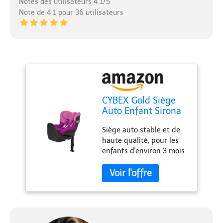
Notes des utilisateurs 4.1/5
Note de 4.1 pour 36 utilisateurs
CYBEX Gold Siège
Auto Enfant Sirona
S2 i-Size, De 3 mois
Siège auto stable et de
à 4 ans environ,
haute qualité, pour les
Max. 18 kg,
enfants d'environ 3 mois
Compatible avec
à 4 ans, Max. 18 kg, 61 -
SensorSafe,
105 cm (A partir de 45
Magnolia Pink
cm avec réducteur pour
nouveau-né) Sécurité
maximale : protection
linéaire contre les