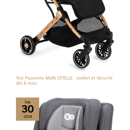
Test Poussette MoMi ESTELLE : confort et Sécurité
dès 6 mois
Sep
30
2024