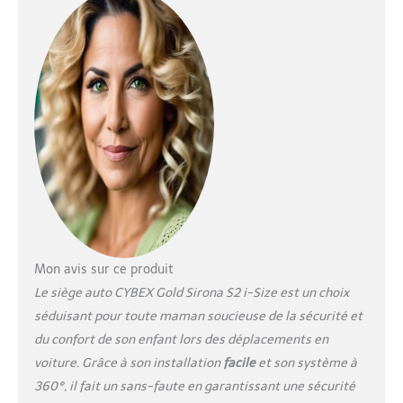
impacts latéraux
intégrée (Système L.S.P),
Coque à absorption
d’énergie, Technologie de
réduction d’énergie pour
une protection optimisée
du cou de l’enfant,
Norme de sécurité UN
R129/03 Installation et
sortie facilitées grâce au
système de rotation 360°
intelligent, Appuie-tête
réglable en hauteur dans
12 positions, réglage du
siège/de l'inclinaison
Mon avis sur ce produit
avec une main, support
Le siège auto CYBEX Gold Sirona S2 i-Size est un choix
pratique pour la ceinture
séduisant pour toute maman soucieuse de la sécurité et
de sécurité. Installation
du confort de son enfant lors des déplacements en
facile en un clic avec
ISOFIX, dos à la route
voiture. Grâce à son installation
facile
et son système à
jusqu'à 15 mois/76 cm,
360°, il fait un sans-faute en garantissant une sécurité
avec option face à la