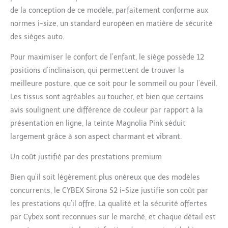
nouveau-né, Housse
de la conception de ce modèle, parfaitement conforme aux
d'été, Porte-gobelet.
normes i-size, un standard européen en matière de sécurité
Contenu: 1 Siège Auto
des sièges auto.
Sirona S2 i-Size,
dimensions (Lxlxh) : 71 x
Pour maximiser le confort de l’enfant, le siège possède 12
44 x 68 cm, poids : 13,9
kg, couleur : Magnolia
positions d’inclinaison, qui permettent de trouver la
Pink
meilleure posture, que ce soit pour le sommeil ou pour l’éveil.
Les tissus sont agréables au toucher, et bien que certains
avis soulignent une différence de couleur par rapport à la
présentation en ligne, la teinte Magnolia Pink séduit
largement grâce à son aspect charmant et vibrant.
Un coût justifié par des prestations premium
Bien qu’il soit légèrement plus onéreux que des modèles
concurrents, le CYBEX Sirona S2 i-Size justifie son coût par
les prestations qu’il offre. La qualité et la sécurité offertes
par Cybex sont reconnues sur le marché, et chaque détail est