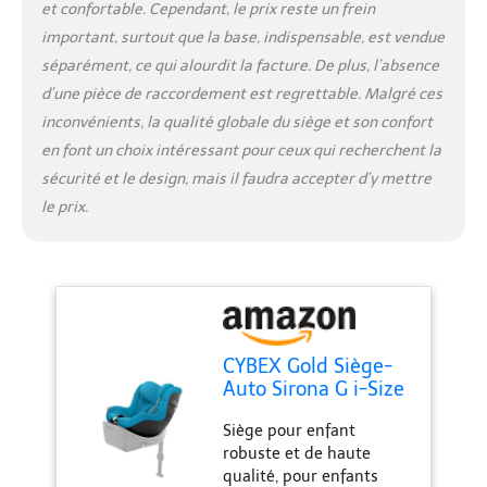
et confortable. Cependant, le prix reste un frein
Circulation d'air
important, surtout que la base, indispensable, est vendue
complète avec inserts en
maille et canaux de
séparément, ce qui alourdit la facture. De plus, l’absence
ventilation pour une
d’une pièce de raccordement est regrettable. Malgré ces
respirabilité optimale,
inconvénients, la qualité globale du siège et son confort
installation facile en un
en font un choix intéressant pour ceux qui recherchent la
clic avec isofix,
accessoires disponibles :
sécurité et le design, mais il faudra accepter d’y mettre
base g base, kit 4 en 1
le prix.
Sensorsafe, insert pour
nouveau-né, housse
d'été Contenu : 1 siège
auto Sirona G i-Size Plus,
sans base, dimensions (L
x l x h) : 71 x 44 x 75 cm,
poids : 13 kg, couleur :
CYBEX Gold Siège-
bleu plage
Auto Sirona G i-Size
Plus, Sans Base, De 3
Siège pour enfant
mois à 4 ans environ
robuste et de haute
(dès la naissance
qualité, pour enfants
avec le Réducteur),