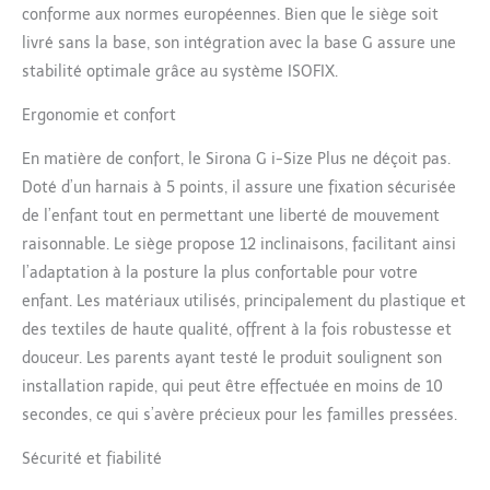
conforme aux normes européennes. Bien que le siège soit
grâce au mécanisme
pivotant à 360° (lorsqu'il
livré sans la base, son intégration avec la base G assure une
est utilisé avec la base
stabilité optimale grâce au système ISOFIX.
G), à l'appui-tête réglable
en hauteur à 12
Ergonomie et confort
positions, au réglage de
l'assise et de l'inclinaison
En matière de confort, le Sirona G i-Size Plus ne déçoit pas.
d'une seule main, aux
Doté d’un harnais à 5 points, il assure une fixation sécurisée
boucles pratiques pour
de l’enfant tout en permettant une liberté de mouvement
maintenir le système de
raisonnable. Le siège propose 12 inclinaisons, facilitant ainsi
ceinture à l'écart
Circulation d'air
l’adaptation à la posture la plus confortable pour votre
complète avec inserts en
enfant. Les matériaux utilisés, principalement du plastique et
maille et canaux de
des textiles de haute qualité, offrent à la fois robustesse et
ventilation pour une
douceur. Les parents ayant testé le produit soulignent son
respirabilité optimale,
installation facile en un
installation rapide, qui peut être effectuée en moins de 10
clic avec isofix,
secondes, ce qui s’avère précieux pour les familles pressées.
accessoires disponibles :
base g base, kit 4 en 1
Sécurité et fiabilité
Sensorsafe, insert pour