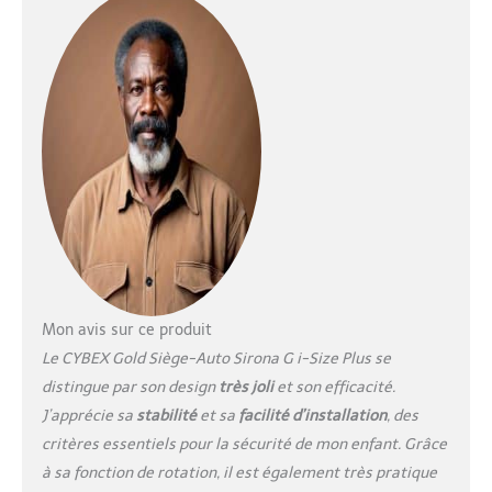
base vendue séparément
Sécurité maximale grâce
à la conduite orientée
vers l'arrière et à la
protection intégrée
contre les chocs latéraux
(l. Système S. P.), norme
de sécurité EN R129/03
Position d'entrée et de
sortie faciles et
respectueuses du dos
grâce au mécanisme
pivotant à 360° (lorsqu'il
est utilisé avec la base
G), à l'appui-tête réglable
Mon avis sur ce produit
en hauteur à 12
Le CYBEX Gold Siège-Auto Sirona G i-Size Plus se
positions, au réglage de
distingue par son design
très joli
et son efficacité.
l'assise et de l'inclinaison
J’apprécie sa
stabilité
et sa
facilité d’installation
, des
d'une seule main, aux
boucles pratiques pour
critères essentiels pour la sécurité de mon enfant. Grâce
maintenir le système de
à sa fonction de rotation, il est également très pratique
ceinture à l'écart