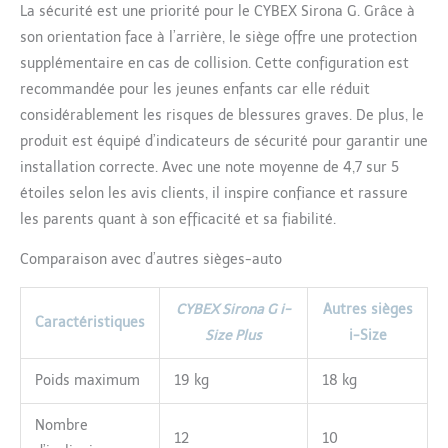
nouveau-né, housse
La sécurité est une priorité pour le CYBEX Sirona G. Grâce à
d'été Contenu : 1 siège
son orientation face à l’arrière, le siège offre une protection
auto Sirona G i-Size Plus,
supplémentaire en cas de collision. Cette configuration est
sans base, dimensions (L
recommandée pour les jeunes enfants car elle réduit
x l x h) : 71 x 44 x 75 cm,
poids : 13 kg, couleur :
considérablement les risques de blessures graves. De plus, le
bleu plage
produit est équipé d’indicateurs de sécurité pour garantir une
installation correcte. Avec une note moyenne de 4,7 sur 5
étoiles selon les avis clients, il inspire confiance et rassure
les parents quant à son efficacité et sa fiabilité.
Comparaison avec d’autres sièges-auto
CYBEX Sirona G i-
Autres sièges
Caractéristiques
Size Plus
i-Size
Poids maximum
19 kg
18 kg
Nombre
12
10