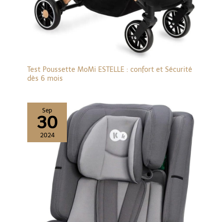
Test Poussette MoMi ESTELLE : confort et Sécurité
dès 6 mois
Sep
30
2024