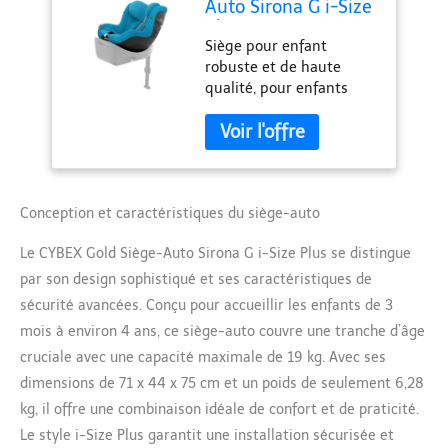
Auto Sirona G i-Size
Plus, Sans Base, De 3
Siège pour enfant
mois à 4 ans environ
robuste et de haute
(dès la naissance
qualité, pour enfants
avec le Réducteur),
d'environ 3 mois à 4 ans
Max. 19 kg, 61-105
(dès la naissance avec
cm (dès 40 cm avec
insert pour nouveau-né),
le Réducteur), Beach
max. 19 kg, 61 à 105 cm
Blue
(à partir de 40 cm avec
insert pour nouveau-né),
Conception et caractéristiques du siège-auto
base vendue séparément
Le CYBEX Gold Siège-Auto Sirona G i-Size Plus se distingue
Sécurité maximale grâce
à la conduite orientée
par son design sophistiqué et ses caractéristiques de
vers l'arrière et à la
sécurité avancées. Conçu pour accueillir les enfants de 3
protection intégrée
mois à environ 4 ans, ce siège-auto couvre une tranche d’âge
contre les chocs latéraux
cruciale avec une capacité maximale de 19 kg. Avec ses
(l. Système S. P.), norme
de sécurité EN R129/03
dimensions de 71 x 44 x 75 cm et un poids de seulement 6,28
Position d'entrée et de
kg, il offre une combinaison idéale de confort et de praticité.
sortie faciles et
Le style i-Size Plus garantit une installation sécurisée et
respectueuses du dos