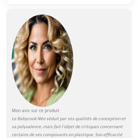
NUTRIMENTS ET DES
SAVEURS : Préserve
40% de nutriments
des aliments de plus
grâce à la cuisson
douce à la vapeur par
rapport à la cuisson à
l’eau, préservant les
saveurs et
nutriments pour
l'enfant EVOLUTIF :
Ce robot
multifonctions
s'adapte à chaque
phase de
l'alimentation de
bébé, de la naissance
Mon avis sur ce produit
à la diversification
Le Babycook Néo séduit par ses qualités de conception et
alimentaire, il mixe
sa polyvalence, mais fait l’objet de critiques concernant
mouline et hache
certains de ses composants en plastique. Son efficacité
pour proposer