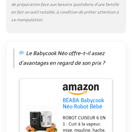
différentes textures
de préparation face aux besoins quotidiens d’une famille
adaptées selon l'âge
en fait un outil notable, à condition de prêter attention à
de bébé FABRICATION
sa manipulation.
FRANCAISE : Chez
Béaba, nous tenons
au Made in France,
notre Babycook Néo
est ainsi pensé dans
Le Babycook Néo offre-t-il assez
l’Ain et produit en
Côte-d’Or, sa lame
d’avantages en regard de son prix ?
vient de Sabatier
Diamant dans le Puy-
de-Dôme GRANDE
CONTENANCE : Une
grande capacité de
mixage pour
BÉABA Babycook
préparer en un cycle
Néo Robot Bébé
jusqu’à 5 portions de
6 en 1 Made in
120g, adapté à toute
ROBOT CUISEUR 6 EN
France Mixeur-
la famille et ne
1 : Cuit à la vapeur,
Cuiseur Bol en
nécessitant pas de
mixe, mouline, hache,
Verre et Cuve