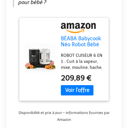
pour bébé ?
BÉABA Babycook
Néo Robot Bébé
6 en 1 Made in
ROBOT CUISEUR 6 EN
France Mixeur-
1 : Cuit à la vapeur,
Cuiseur Bol en
mixe, mouline, hache,
Verre et Cuve
décongèle et
Inox
209,89 €
réchauffe les
Diversification
aliments, stérilise et
Alimentaire
chauffe les biberons
Petits Pots Bébé
jusqu'à 150 mL; une
Maison Cuisson
gamme complète de
Vapeur Douce
fonctions pour
Rapide Noir
Disponibilité et prix à jour – informations fournies par
répondre à tous les
Amazon
besoins de bébé
CONSERVATION DES