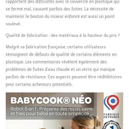
rapportent des difficultés avec le couvercle en plastique qui
produit en Côte-d’Or,
sa lame vient de
se ferme mal, causant parfois des fuites. La nécessité de
Sabatier Diamant dans
maintenir le bouton du mixeur enfoncé est aussi un point
le Puy-de-Dôme
soulevé.
GRANDE CONTENANCE :
Une grande capacité
Qualité de fabrication : des matériaux à la hauteur du prix ?
de mixage pour
préparer en un cycle
Malgré sa fabrication française, certains utilisateurs
jusqu’à 5 portions de
témoignent de défauts de qualité de certains éléments en
120g, adapté à toute la
plastique. Les commentaires révèlent également des
famille et ne
nécessitant pas de
problèmes de fuites d’eau chaude et un verre qui manque
surveillance constante
parfois de résistance. Ces aspects peuvent être rédhibitoires
pour certains acheteurs potentiels.