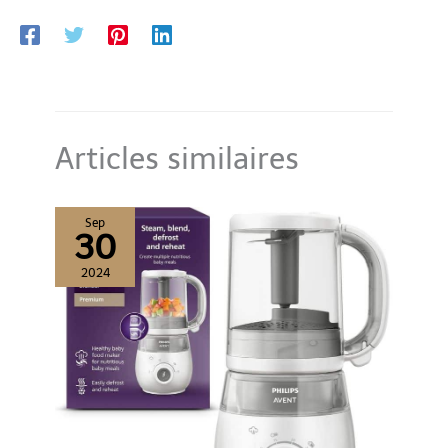
aliments selon l’âge de votre bébé : purées lisses, textures
évolutives ou repas plus consistants. Matériaux Sûrs, Sans BPA
:Fabriqué en Tritan résistant à la chaleur, sans BPA, sans
phtalates ni substances toxiques. Conçu pour garantir une
utilisation sûre au quotidien pour votre bébé. Solution Complète
pour la Diversification + Cadeau Idéal :Un seul appareil pour
simplifier la préparation des repas de bébé et gagner du temps
au quotidien. Parfait pour les jeunes parents, avec livre de
recettes inclus et service client dédié.
Articles similaires
Sep
30
2024