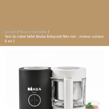
Accueil
Nourrir son bébé
Test du robot bébé Béaba Babycook Néo noir : mixeur-cuiseur
6 en 1