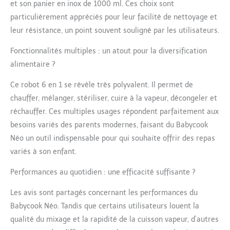
et son panier en inox de 1000 ml. Ces choix sont
cuisson à l’eau,
particulièrement appréciés pour leur facilité de nettoyage et
préservant les saveurs
et nutriments pour
leur résistance, un point souvent souligné par les utilisateurs.
l'enfant EVOLUTIF : Ce
robot multifonctions
Fonctionnalités multiples : un atout pour la diversification
s'adapte à chaque
alimentaire ?
phase de l'alimentation
de bébé, de la
Ce robot 6 en 1 se révèle très polyvalent. Il permet de
naissance à la
chauffer, mélanger, stériliser, cuire à la vapeur, décongeler et
diversification
réchauffer. Ces multiples usages répondent parfaitement aux
alimentaire, il mixe
besoins variés des parents modernes, faisant du Babycook
mouline et hache pour
proposer différentes
Néo un outil indispensable pour qui souhaite offrir des repas
textures adaptées
variés à son enfant.
selon l'âge de bébé
FABRICATION
Performances au quotidien : une efficacité suffisante ?
FRANCAISE : Chez
Béaba, nous tenons au
Les avis sont partagés concernant les performances du
Made in France, notre
Babycook Néo. Tandis que certains utilisateurs louent la
Babycook Néo est ainsi
qualité du mixage et la rapidité de la cuisson vapeur, d’autres
pensé dans l’Ain et