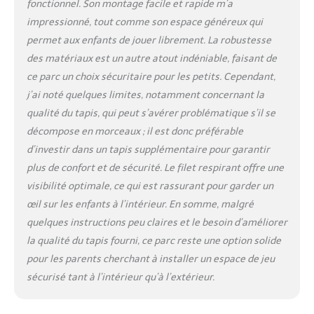
fonctionnel. Son montage facile et rapide m’a
balles, coin câlin ou coin
impressionné, tout comme son espace généreux qui
lecture - les jouets préférés
permet aux enfants de jouer librement. La robustesse
restent toujours à portée de
main. MONTAGE RAPIDE
des matériaux est un autre atout indéniable, faisant de
INTÉRIEUR ET EXTÉRIEUR :
ce parc un choix sécuritaire pour les petits. Cependant,
Assemblage par clips sans
j’ai noté quelques limites, notamment concernant la
outils en quelques minutes.
qualité du tapis, qui peut s’avérer problématique s’il se
Parfait pour le jardin, le salon
ou un week-end chez les
décompose en morceaux ; il est donc préférable
grands-parents - se range
d’investir dans un tapis supplémentaire pour garantir
ensuite de façon compacte
plus de confort et de sécurité. Le filet respirant offre une
dans le sac fourni.
visibilité optimale, ce qui est rassurant pour garder un
œil sur les enfants à l’intérieur. En somme, malgré
quelques instructions peu claires et le besoin d’améliorer
la qualité du tapis fourni, ce parc reste une option solide
pour les parents cherchant à installer un espace de jeu
sécurisé tant à l’intérieur qu’à l’extérieur.