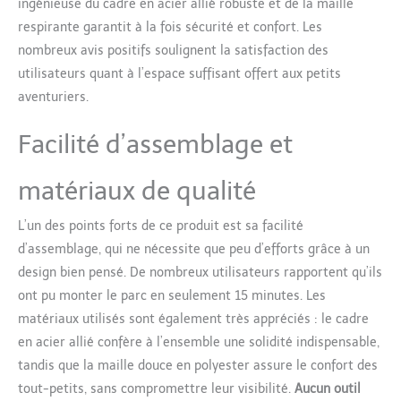
ingénieuse du cadre en acier allié robuste et de la maille
parc favorise ainsi la
respirante garantit à la fois sécurité et confort. Les
motricité, l'équilibre et la
confiance en soi de manière
nombreux avis positifs soulignent la satisfaction des
ludique. PISCINE À BALLES ET
utilisateurs quant à l’espace suffisant offert aux petits
COIN JEU : Avec les balles de
aventuriers.
jeu incluses et le panier de
rangement pratique, le parc
Facilité d’assemblage et
se transforme en piscine à
balles, coin câlin ou coin
lecture - les jouets préférés
matériaux de qualité
restent toujours à portée de
main. MONTAGE RAPIDE
L’un des points forts de ce produit est sa facilité
INTÉRIEUR ET EXTÉRIEUR :
d’assemblage, qui ne nécessite que peu d’efforts grâce à un
Assemblage par clips sans
design bien pensé. De nombreux utilisateurs rapportent qu’ils
outils en quelques minutes.
Parfait pour le jardin, le salon
ont pu monter le parc en seulement 15 minutes. Les
ou un week-end chez les
matériaux utilisés sont également très appréciés : le cadre
grands-parents - se range
en acier allié confère à l’ensemble une solidité indispensable,
ensuite de façon compacte
tandis que la maille douce en polyester assure le confort des
dans le sac fourni.
tout-petits, sans compromettre leur visibilité.
Aucun outil