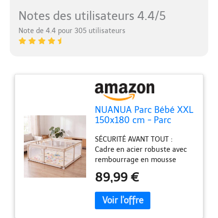
Notes des utilisateurs 4.4/5
Note de 4.4 pour 305 utilisateurs
NUANUA Parc Bébé XXL
150x180 cm - Parc
Enfant avec Tapis de
SÉCURITÉ AVANT TOUT :
Jeu - Beige
Cadre en acier robuste avec
rembourrage en mousse
douce, montants en mousse
89,99 €
flexible sans métal et
panneaux en filet respirant
pour garder un œil sur bébé.
Les ventouses assurent une