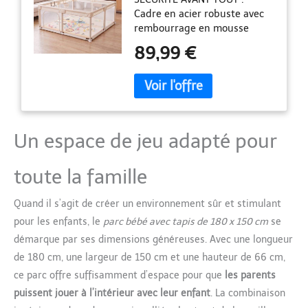
Jeu - Beige
Cadre en acier robuste avec
rembourrage en mousse
douce, montants en mousse
89,99 €
flexible sans métal et
panneaux en filet respirant
pour garder un œil sur bébé.
Les ventouses assurent une
tenue stable sur sols lisses.
GRANDE SURFACE AVEC TAPIS
Un espace de jeu adapté pour
: 150 x 180 cm pour rouler,
ramper, s'asseoir et se tenir
toute la famille
debout. Le tapis de sol
réversible et amovible
amortit chaque chute en
Quand il s’agit de créer un environnement sûr et stimulant
douceur - idéal pour les
pour les enfants, le
parc bébé avec tapis de 180 x 150 cm
se
bébés et tout-petits de 0 à
démarque par ses dimensions généreuses. Avec une longueur
36 mois. AIDE AUX PREMIERS
de 180 cm, une largeur de 150 cm et une hauteur de 66 cm,
PAS : Les poignées fixées aux
parois aident votre enfant à
ce parc offre suffisamment d’espace pour que
les parents
se hisser, se tenir debout et
puissent jouer à l’intérieur avec leur enfant
. La combinaison
faire ses premiers pas. Le