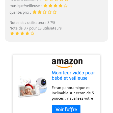
musique/veilleuse :
qualité/prix :
Notes des utilisateurs 3.7/5
Note de 3.7 pour 13 utilisateurs
Moniteur vidéo pour
bébé et veilleuse,
écran HD de 5
Écran panoramique et
pouces, moniteur
inclinable sur écran de 5
vidéo pour bébé
pouces : visualisez votre
avec caméra 1080p
bébé de la tête aux pieds
et audio, batterie
avec une résolution
5000 mAh, vision