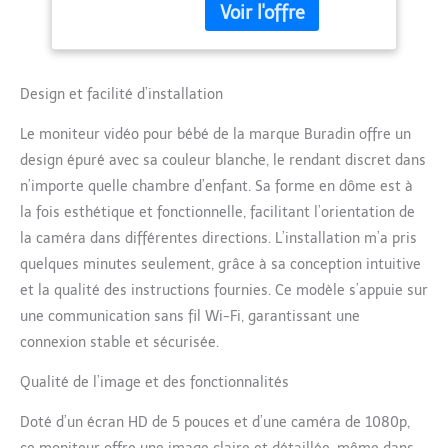
avec une résolution
5000 mAh, vision
nette de 1080p et
nocturne
utilisez la fonction zoom
infrarouge, VOX,
2x ou 4x pour une
conversation
inspection plus
Design et facilité d’installation
bidirectionnelle, 8
approfondie. Avec de
Le moniteur vidéo pour bébé de la marque Buradin offre un
vraies couleurs vives, ne
manquez jamais de
design épuré avec sa couleur blanche, le rendant discret dans
signaux subtils et restez
n’importe quelle chambre d’enfant. Sa forme en dôme est à
pleinement informé.
la fois esthétique et fonctionnelle, facilitant l’orientation de
Veilleuse, berceuses et
la caméra dans différentes directions. L’installation m’a pris
surveillance de la
température : cet
quelques minutes seulement, grâce à sa conception intuitive
appareil est livré avec
et la qualité des instructions fournies. Ce modèle s’appuie sur
une veilleuse intégrée
une communication sans fil Wi-Fi, garantissant une
offrant sept couleurs
connexion stable et sécurisée.
sélectionnables pour
réconforter votre bébé
Qualité de l’image et des fonctionnalités
pendant la nuit. Avec
huit berceuses
Doté d’un écran HD de 5 pouces et d’une caméra de 1080p,
préinstallées et niveaux