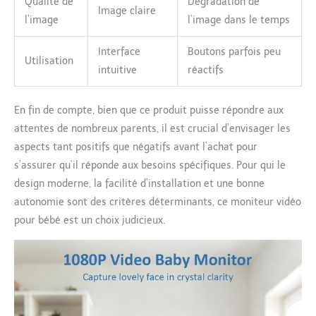
Qualité de
Dégradation de
interaction sans effort
Image claire
l’image
l’image dans le temps
avec votre bébé,
reproduisant votre
présence réconfortante.
Interface
Boutons parfois peu
Utilisation
Différenciez les
intuitive
réactifs
différents types d'alarme
tels que le son, la
En fin de compte, bien que ce produit puisse répondre aux
température, la batterie
faible ou l'interruption
attentes de nombreux parents, il est crucial d’envisager les
d'image, chacun
aspects tant positifs que négatifs avant l’achat pour
accompagné de sons
s’assurer qu’il réponde aux besoins spécifiques. Pour qui le
d'alerte distincts et de
design moderne, la facilité d’installation et une bonne
voyants clignotants
correspondants. Ce
autonomie sont des critères déterminants, ce moniteur vidéo
système d'alerte
pour bébé est un choix judicieux.
intelligent assure une
surveillance détaillée de
la sécurité, facilitant
l'identification rapide et
la résolution de tout
problème pour une plus