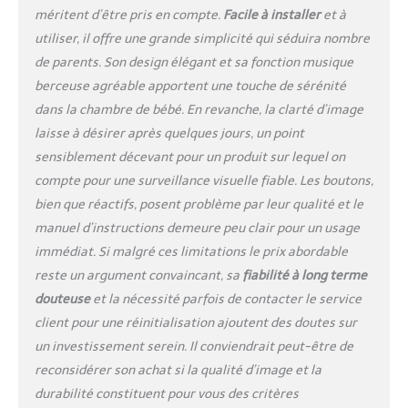
méritent d’être pris en compte.
Facile à installer
et à
sommeil parfait pour
votre enfant. Contrôlez
utiliser, il offre une grande simplicité qui séduira nombre
facilement la veilleuse
de parents. Son design élégant et sa fonction musique
directement depuis la
berceuse agréable apportent une touche de sérénité
caméra, assurant un
dans la chambre de bébé. En revanche, la clarté d’image
maximum de commodité.
En outre, la surveillance
laisse à désirer après quelques jours, un point
de la température
sensiblement décevant pour un produit sur lequel on
garantit que la pièce
compte pour une surveillance visuelle fiable. Les boutons,
reste à une température
bien que réactifs, posent problème par leur qualité et le
confortable. Autonomie
prolongée de la batterie
manuel d’instructions demeure peu clair pour un usage
et connectivité longue
immédiat. Si malgré ces limitations le prix abordable
portée : profitez de
reste un argument convaincant, sa
fiabilité à long terme
sessions de surveillance
douteuse
et la nécessité parfois de contacter le service
prolongées avec la
client pour une réinitialisation ajoutent des doutes sur
batterie au lithium
robuste de 5000 mAh,
un investissement serein. Il conviendrait peut-être de
qui dure plus de 13
reconsidérer son achat si la qualité d’image et la
heures avec l'écran
durabilité constituent pour vous des critères
allumé et plus de 22