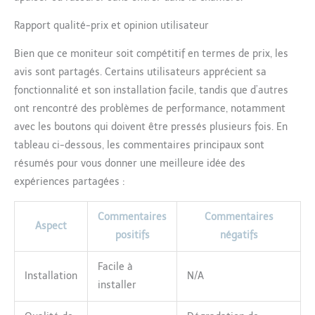
allumé et plus de 22
Rapport qualité-prix et opinion utilisateur
heures avec l'écran
éteint. Grâce au système
Bien que ce moniteur soit compétitif en termes de prix, les
RTOS et au mode
d'économie d'énergie, la
avis sont partagés. Certains utilisateurs apprécient sa
charge fréquente
fonctionnalité et son installation facile, tandis que d’autres
appartient au passé. La
ont rencontré des problèmes de performance, notamment
technologie de
avec les boutons qui doivent être pressés plusieurs fois. En
transmission audio-vidéo
FHSS améliorée garantit
tableau ci-dessous, les commentaires principaux sont
des signaux stables et
résumés pour vous donner une meilleure idée des
une capacité de
expériences partagées :
pénétration murale,
étendant la portée à
Commentaires
Commentaires
365,8 m pour une
Aspect
connectivité fiable. Audio
positifs
négatifs
bidirectionnel et alertes
intelligentes : permet
Facile à
Installation
N/A
une communication
installer
bidirectionnelle
transparente pour une