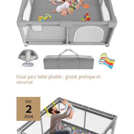
que lorsque l'alarme se
déclenche, minimisant
les perturbations. En
outre, le moniteur
permet de connecter
facilement jusqu'à
quatre caméras
supplémentaires dans
des pièces d'une portée
de 365,8 m.
Essai parc bébé pliable : grand, pratique et
sécurisé
Oct
2
2024