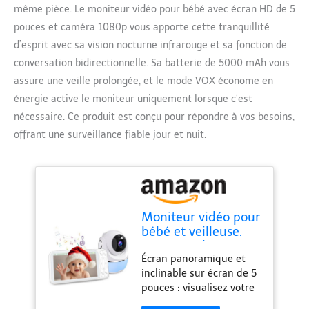
même pièce. Le moniteur vidéo pour bébé avec écran HD de 5
pouces et caméra 1080p vous apporte cette tranquillité
d’esprit avec sa vision nocturne infrarouge et sa fonction de
conversation bidirectionnelle. Sa batterie de 5000 mAh vous
assure une veille prolongée, et le mode VOX économe en
énergie active le moniteur uniquement lorsque c’est
nécessaire. Ce produit est conçu pour répondre à vos besoins,
offrant une surveillance fiable jour et nuit.
Moniteur vidéo pour
bébé et veilleuse,
écran HD de 5
Écran panoramique et
pouces, moniteur
inclinable sur écran de 5
vidéo pour bébé
pouces : visualisez votre
avec caméra 1080p
bébé de la tête aux pieds
et audio, batterie