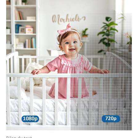
grande tranquillité
d'esprit. 【LED
infrarouge intelligente】
Conçue pour maintenir
l'invisibilité pendant la
nuit, la lumière
infrarouge assure à votre
bébé un sommeil
tranquille. Il ne s'active
que lorsque l'alarme se
déclenche, minimisant
les perturbations. En
outre, le moniteur
permet de connecter
facilement jusqu'à
quatre caméras
supplémentaires dans
des pièces d'une portée
de 365,8 m.