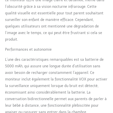
ce moniteur offre une image claire et détaillée, même dans
de volume réglables, il
crée l'environnement de
l’obscurité grâce à sa vision nocturne infrarouge. Cette
sommeil parfait pour
qualité visuelle est essentielle pour tout parent souhaitant
votre enfant. Contrôlez
surveiller son enfant de manière efficace. Cependant,
facilement la veilleuse
quelques utilisateurs ont mentionné une dégradation de
directement depuis la
caméra, assurant un
l’image avec le temps, ce qui peut être frustrant si cela se
maximum de commodité.
produit.
En outre, la surveillance
de la température
Performances et autonomie
garantit que la pièce
reste à une température
L’une des caractéristiques remarquables est sa batterie de
confortable. Autonomie
5000 mAh, qui assure une longue durée d’utilisation sans
prolongée de la batterie
avoir besoin de recharger constamment l’appareil. Ce
et connectivité longue
moniteur inclut également la fonctionnalité VOX pour activer
portée : profitez de
sessions de surveillance
la surveillance uniquement lorsque du bruit est détecté,
prolongées avec la
économisant ainsi considérablement la batterie. La
batterie au lithium
conversation bidirectionnelle permet aux parents de parler à
robuste de 5000 mAh,
leur bébé à distance, une fonctionnalité plébiscitée pour
qui dure plus de 13
heures avec l'écran
apaiser ou rassurer sans entrer dans la chambre.