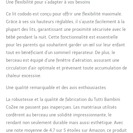
Une flexibilité pour s’adapter à vos besoins
CONFIANCE À PLUS DE 30 ANS
D'EXPÉRIENCE - Avec plus de
Ce lit cododo est conçu pour offrir une flexibilité maximale.
trois décennies d'expertise,
Tutti Bambini est la marque
Grâce à ses six hauteurs réglables, il s’ajuste facilement à la
de puériculture n°1 au
plupart des lits, garantissant une proximité sécurisée avec le
Royaume-Uni ; Désormais
bébé pendant la nuit. Cette fonctionnalité est essentielle
disponible en France,
pour les parents qui souhaitent garder un œil sur leur enfant
complétez votre berceau
CoZee avec les draps de lit
tout en bénéficiant d’un sommeil réparateur. De plus, le
Tutti Bambini pour un
berceau est équipé d’une fenêtre d’aération, assurant une
ajustement parfait !
circulation d’air optimale et prévenant toute accumulation de
chaleur excessive.
Une qualité remarquable et des avis enthousiastes
La robustesse et la qualité de fabrication du Tutti Bambini
CoZee ne passent pas inaperçues. Les matériaux utilisés
confèrent au berceau une solidité impressionnante, le
rendant non seulement durable mais aussi esthétique. Avec
une note moyenne de 4,7 sur 5 étoiles sur Amazon, ce produit