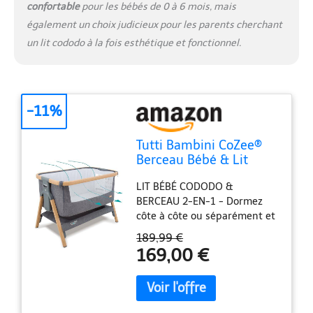
D'EXPÉRIENCE - Avec plus de
confortable
pour les bébés de 0 à 6 mois, mais
trois décennies d'expertise,
également un choix judicieux pour les parents cherchant
Tutti Bambini est la marque
un lit cododo à la fois esthétique et fonctionnel.
de puériculture n°1 au
Royaume-Uni ; Désormais
disponible en France,
complétez votre berceau
CoZee avec les draps de lit
-11%
Tutti Bambini pour un
ajustement parfait !
Tutti Bambini CoZee®
Berceau Bébé & Lit
Cododo 2-in-1 - Lit
LIT BÉBÉ CODODO &
Bébé avec Matelas
BERCEAU 2-EN-1 - Dormez
Respirant - 6 Hauteurs
côte à côte ou séparément et
Réglables - Fenêtre
en toute sécurité, de la
D'Aération - Pliable - 0-
189,99 €
naissance à 6 mois, avec le
6 Mois (Chêne &
169,00 €
CoZee, notre lit pliant bébé
Charbon)
polyvalent pour cododo ou
voyage ; il allie design
moderne et matériaux haut