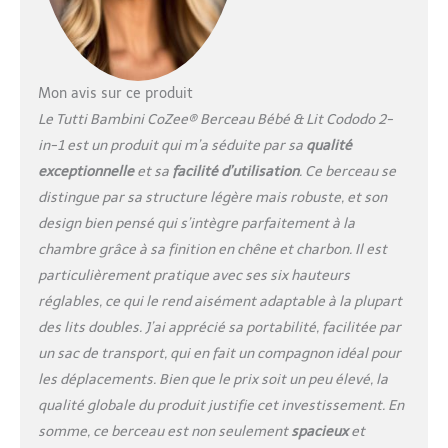
qualité supérieure CoZee est
léger (10 kg) et facile à
transporter, un sac de
transport est inclus pour que
Mon avis sur ce produit
bébé reste à l'aise partout où
vous allez 6 HAUTEURS DE
Le Tutti Bambini CoZee® Berceau Bébé & Lit Cododo 2-
MATELAS AJUSTABLES - Le
in-1 est un produit qui m’a séduite par sa
qualité
berceau pliable propose 6
exceptionnelle
et sa
facilité d’utilisation
. Ce berceau se
niveaux de hauteur (de 48 à
distingue par sa structure légère mais robuste, et son
65 cm environ) pour s'adapter
à la plupart des lits ; Fixez-le
design bien pensé qui s’intègre parfaitement à la
solidement à votre lit à l'aide
chambre grâce à sa finition en chêne et charbon. Il est
des sangles de sécurité
particulièrement pratique avec ses six hauteurs
fournies AIDE À SOULAGER
réglables, ce qui le rend aisément adaptable à la plupart
REFLUX & CONGESTION -
Doté d'une fenêtre en maille
des lits doubles. J’ai apprécié sa portabilité, facilitée par
respirante et d'un mode
un sac de transport, qui en fait un compagnon idéal pour
incliné, le berceau portable
les déplacements. Bien que le prix soit un peu élevé, la
aide à soulager les reflux et
qualité globale du produit justifie cet investissement. En
la congestion FAITES
CONFIANCE À PLUS DE 30 ANS
somme, ce berceau est non seulement
spacieux
et