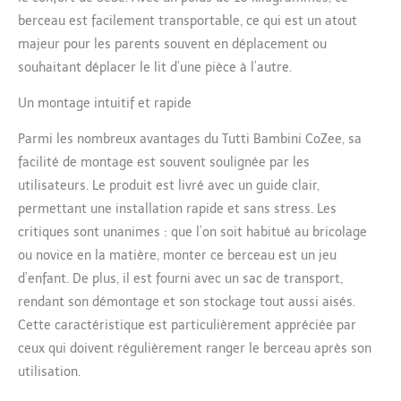
avec matelas respirant de
berceau est facilement transportable, ce qui est un atout
qualité supérieure CoZee est
majeur pour les parents souvent en déplacement ou
léger (10 kg) et facile à
souhaitant déplacer le lit d’une pièce à l’autre.
transporter, un sac de
transport est inclus pour que
Un montage intuitif et rapide
bébé reste à l'aise partout où
vous allez 6 HAUTEURS DE
Parmi les nombreux avantages du Tutti Bambini CoZee, sa
MATELAS AJUSTABLES - Le
facilité de montage est souvent soulignée par les
berceau pliable propose 6
niveaux de hauteur (de 48 à
utilisateurs. Le produit est livré avec un guide clair,
65 cm environ) pour s'adapter
permettant une installation rapide et sans stress. Les
à la plupart des lits ; Fixez-le
critiques sont unanimes : que l’on soit habitué au bricolage
solidement à votre lit à l'aide
ou novice en la matière, monter ce berceau est un jeu
des sangles de sécurité
fournies AIDE À SOULAGER
d’enfant. De plus, il est fourni avec un sac de transport,
REFLUX & CONGESTION -
rendant son démontage et son stockage tout aussi aisés.
Doté d'une fenêtre en maille
Cette caractéristique est particulièrement appréciée par
respirante et d'un mode
ceux qui doivent régulièrement ranger le berceau après son
incliné, le berceau portable
aide à soulager les reflux et
utilisation.
la congestion FAITES