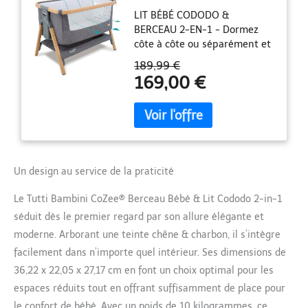
Cododo 2-in-1 - Lit
LIT BÉBÉ CODODO &
Bébé avec Matelas
BERCEAU 2-EN-1 - Dormez
Respirant - 6 Hauteurs
côte à côte ou séparément et
Réglables - Fenêtre
en toute sécurité, de la
D'Aération - Pliable - 0-
189,99 €
naissance à 6 mois, avec le
6 Mois (Chêne &
169,00 €
CoZee, notre lit pliant bébé
Charbon)
polyvalent pour cododo ou
voyage ; il allie design
moderne et matériaux haut
de gamme et s'intègre
parfaitement dans une
Un design au service de la praticité
chambre de bébé
contemporaine INSTALLATION
Le Tutti Bambini CoZee® Berceau Bébé & Lit Cododo 2-in-1
EN 30 SECONDES - Grâce à
séduit dès le premier regard par son allure élégante et
son mécanisme de pliage
rapide innovant, le berceau
moderne. Arborant une teinte chêne & charbon, il s’intègre
cododo se monte en un clin
facilement dans n’importe quel intérieur. Ses dimensions de
d’œil ; Les pieds effet bois se
36,22 x 22,05 x 27,17 cm en font un choix optimal pour les
verrouillent fermement pour
espaces réduits tout en offrant suffisamment de place pour
une stabilité optimale PRÊT
POUR LE VOYAGE - Le lit bébé
le confort de bébé. Avec un poids de 10 kilogrammes, ce