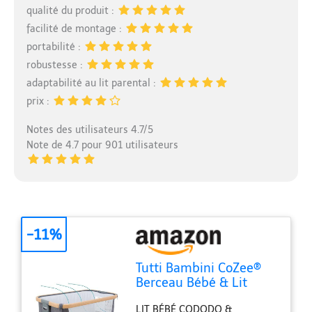
qualité du produit :
facilité de montage :
portabilité :
robustesse :
adaptabilité au lit parental :
prix :
Notes des utilisateurs 4.7/5
Note de 4.7 pour 901 utilisateurs
-11%
Tutti Bambini CoZee®
Berceau Bébé & Lit
Cododo 2-in-1 - Lit
LIT BÉBÉ CODODO &
Bébé avec Matelas