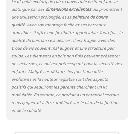
assurant sa sécurité
Le lit bébé évolutif de roba, convertible en lit enfant, se
QUALITÉ ET SÉCURITÉ
distingue par ses
dimensions excellentes
qui promettent
CERTIFIÉES : ce lit
une utilisation prolongée, et sa
peinture de bonne
évolutif a été conçu en
qualité
. Avec son montage facile et ses barreaux
Allemagne, en
conformité avec les
amovibles, il offre une flexibilité appréciable. Toutefois, la
dernières normes de
qualité du bois laisse à désirer : il est fragile, avec des
sécurité EN 716 - 1:2017
trous de vis souvent mal alignés et une structure peu
+ AC:2019, garantissant
solide. Les éléments en bois non finis peuvent présenter
ainsi une qualité et une
sécurité inégalées
des échardes, ce qui est préoccupant pour la sécurité des
SPÉCIFICATIONS :
enfants. Malgré ces défauts, les fonctionnalités
Dimensions : L 142 x P 78
évolutives et la hauteur réglable sont des aspects
x H 78 cm ; Matières :
positifs qui séduiront les parents cherchant un lit
panneau de particules
modulable. En somme, ce produit a un potentiel certain
mélaminé et bois
stratifié ; Poids max. 50
mais gagnerait à être amélioré sur le plan de la finition
kg ; Tranche d'âge : de 0
et de la solidité.
à 7 ans ; Couleur : taupe