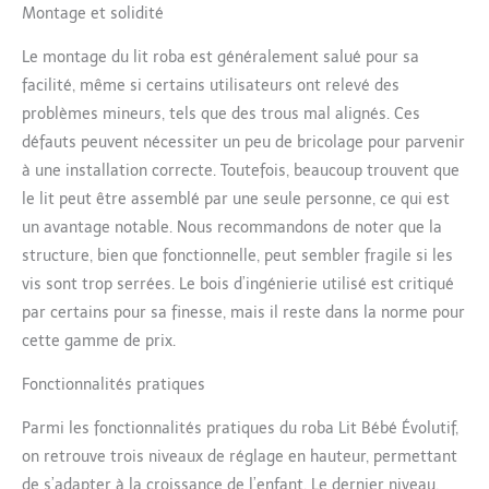
Montage et solidité
toute autonomie, tout en
assurant sa sécurité
Le montage du lit roba est généralement salué pour sa
QUALITÉ ET SÉCURITÉ
facilité, même si certains utilisateurs ont relevé des
CERTIFIÉES : ce lit
évolutif a été conçu en
problèmes mineurs, tels que des trous mal alignés. Ces
Allemagne, en
défauts peuvent nécessiter un peu de bricolage pour parvenir
conformité avec les
à une installation correcte. Toutefois, beaucoup trouvent que
dernières normes de
le lit peut être assemblé par une seule personne, ce qui est
sécurité EN 716 - 1:2017
+ AC:2019, garantissant
un avantage notable. Nous recommandons de noter que la
ainsi une qualité et une
structure, bien que fonctionnelle, peut sembler fragile si les
sécurité inégalées
vis sont trop serrées. Le bois d’ingénierie utilisé est critiqué
SPÉCIFICATIONS :
par certains pour sa finesse, mais il reste dans la norme pour
Dimensions : L 142 x P 78
cette gamme de prix.
x H 78 cm ; Matières :
panneau de particules
Fonctionnalités pratiques
mélaminé et bois
stratifié ; Poids max. 50
Parmi les fonctionnalités pratiques du roba Lit Bébé Évolutif,
kg ; Tranche d'âge : de 0
à 7 ans ; Couleur : taupe
on retrouve trois niveaux de réglage en hauteur, permettant
de s’adapter à la croissance de l’enfant. Le dernier niveau,