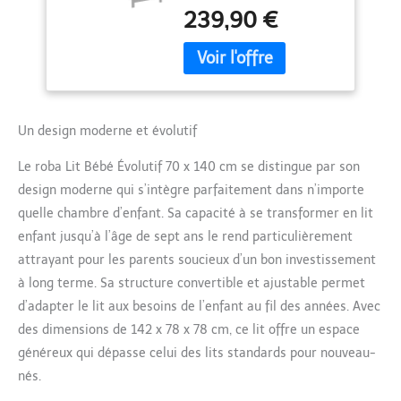
enfant, passant d'un lit
Conversion Incluses
239,90 €
bébé à un lit enfant, ce
- 3 Barreaux
qui en fait un
Amovibles - Bois
investissement durable ;
Laqué Taupe
Kit de conversions inclus
; Supporte un poids
allant jusqu'à 50 kg
Un design moderne et évolutif
RÉGLABLE EN HAUTEUR :
le lit évolutif de roba est
Le roba Lit Bébé Évolutif 70 x 140 cm se distingue par son
équipé d'un sommier à
design moderne qui s’intègre parfaitement dans n’importe
lattes réglable en
hauteur sur 3 niveaux,
quelle chambre d’enfant. Sa capacité à se transformer en lit
vous permettant de
enfant jusqu’à l’âge de sept ans le rend particulièrement
l'ajuster de manière
attrayant pour les parents soucieux d’un bon investissement
optimale à la croissance
à long terme. Sa structure convertible et ajustable permet
de votre petit ange 3
BARREAUX AMOVIBLES :
d’adapter le lit aux besoins de l’enfant au fil des années. Avec
grâce à ses 3 barreaux
des dimensions de 142 x 78 x 78 cm, ce lit offre un espace
amovibles, ce lit combiné
généreux qui dépasse celui des lits standards pour nouveau-
offre à votre enfant la
nés.
possibilité de monter et
de descendre du lit en