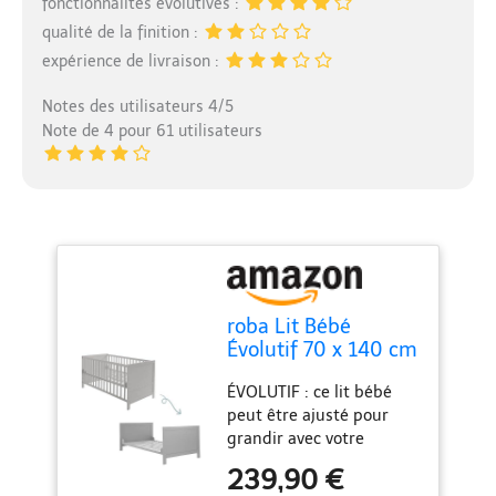
fonctionnalités évolutives :
qualité de la finition :
expérience de livraison :
Notes des utilisateurs 4/5
Note de 4 pour 61 utilisateurs
roba Lit Bébé
Évolutif 70 x 140 cm
- Convertible en Lit
ÉVOLUTIF : ce lit bébé
Enfant - Jusqu'à 7
peut être ajusté pour
Ans - Hauteur
grandir avec votre
Réglable - Coins de
enfant, passant d'un lit
Conversion Incluses
239,90 €
bébé à un lit enfant, ce
- 3 Barreaux