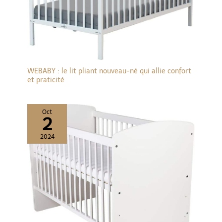
WEBABY : le lit pliant nouveau-né qui allie confort
et praticité
Oct
2
2024