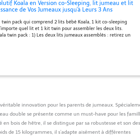
lutif Koala en Version co-Sleeping, lit jumeau et lit
issance de Vos Jumeaux jusqu'à Leurs 3 Ans
twin pack qui comprend 2 lits bébé Koala, 1 kit co-sleeping
'importe quel lit et 1 kit twin pour assembler les deux lits.
ala twin pack : 1) Les deux lits jumeaux assemblés : retirez un
e lit et assemblez-les à l'aide du twin kit fourni. Le tissu du kit
 modèle de tissu que nous avons en ce moment. 2) L'un des lits
 en mode co-sleeping et l'autre fermé comme un lit fermé normal.
ont fermés et indépendants. 5 positions de lit et de co-sleeping
siez ajuster le kit de co-sleeping au lit double. Le tissu du kit
épend du modèle de tissu que nous avons en ce moment. 5
ier : 21cm - 29cm - 36.5cm - 43.5 cm - 50.5cm. Dimensions
cm x 60cm (longueur x largeur). Dimensions extérieures : 124cm x
geur x longueur x hauteur). Laquage 100% à base d'eau non
votre bébé n'ingère pas d'éléments toxiques lorsqu'il mâche le
 véritable innovation pour les parents de jumeaux. Spécialem
rceau double se présente comme un must-have pour les famill
 en bois de hêtre, il se distingue par sa robustesse et son de
ids de 15 kilogrammes, il s’adapte aisément à différentes