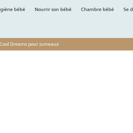
giène bébé
Nourrir son bébé
Chambre bébé
Se d
la Cool Dreams pour jumeaux