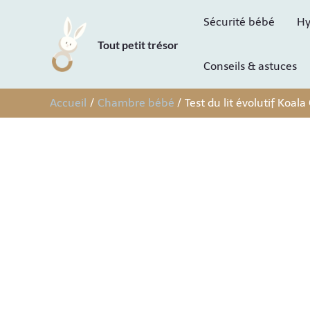
Aller
Sécurité bébé
Hy
au
Tout petit trésor
contenu
Conseils & astuces
Accueil
Chambre bébé
Test du lit évolutif Koa