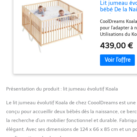
Lit jumeau évo
bébé De la Na
CoolDreams
CoolDreams Koala 
pour l'adapter à n
Utilisations du Ko
des côtés de chaqu
439,00 €
jumeau dépend du
peut être utilisé
3) Les deux lits s
pour que vous puis
de co-sleeping d
hauteurs de somm
intérieures : 120
Présentation du produit : lit jumeau évolutif Koala
66cm x 85cm (lar
toxique pour que 
Le lit jumeau évolutif Koala de chez CooolDreams est une
lit.
conçu pour accueillir deux bébés dès la naissance, ce be
la recherche d’un mobilier fonctionnel et durable. Fabriqué
élégant. Avec ses dimensions de 124 x 66 x 85 cm et un po