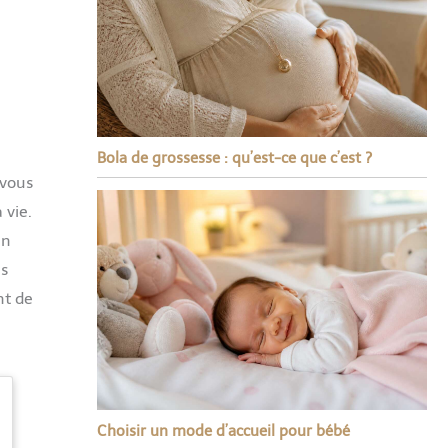
Bola de grossesse : qu’est-ce que c’est ?
 vous
 vie.
en
us
nt de
Choisir un mode d’accueil pour bébé