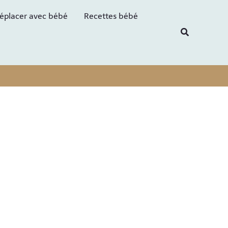
R
éplacer avec bébé
Recettes bébé
e
Recherche
c
h
e
r
c
h
e
r