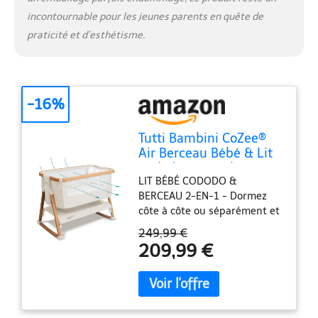
reprend toutes les
incontournable pour les jeunes parents en quête de
caractéristiques de notre
praticité et d’esthétisme.
célèbre CoZee, avec en PLUS
une fenêtre en maille
respirante supplémentaire,
des roues amovibles pour un
transport facile d'une pièce à
-16%
l'autre
Tutti Bambini CoZee®
Air Berceau Bébé & Lit
Cododo - Lit Bébé
LIT BÉBÉ CODODO &
Pliable avec Sac de
BERCEAU 2-EN-1 - Dormez
Transport - Matelas
côte à côte ou séparément et
Deluxe Respirant & 6
en toute sécurité, de la
Hauteurs Réglables - 0-
249,99 €
naissance à 6 mois, avec le
6 Mois (Noyer & Écru)
209,99 €
CoZee Air, notre lit pliant
bébé polyvalent pour cododo
ou voyage ; Il allie design
moderne, matériaux haut de
gamme et s’intègre