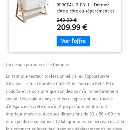
BERCEAU 2-EN-1 - Dormez
Transport - Matelas
côte à côte ou séparément et
Deluxe Respirant & 6
en toute sécurité, de la
Hauteurs Réglables - 0-
249,99 €
naissance à 6 mois, avec le
6 Mois (Noyer & Écru)
209,99 €
CoZee Air, notre lit pliant
bébé polyvalent pour cododo
ou voyage ; Il allie design
moderne, matériaux haut de
gamme et s’intègre
parfaitement dans une
Un design pratique et esthétique
chambre de bébé
contemporaine INSTALLATION
En tant que testeur professionnel, j’ai eu l’opportunité
EN 30 SECONDES - Grâce à
d’évaluer le Tutti Bambini CoZee® Air Berceau Bébé & Lit
son mécanisme de pliage
rapide innovant, le berceau
Cododo, et je dois dire que son design m’a immédiatement
cododo se monte en un clin
séduit. Les couleurs noyer et écru apportent une touche
d’œil ; Les pieds effet bois se
d’élégance discrète qui s’intègre parfaitement à tout
verrouillent fermement pour
intérieur moderne. Avec ses dimensions de 92 x 56 x 69 cm
une stabilité optimale PRÊT
POUR LE VOYAGE - Le lit bébé
et un poids de seulement 12 kilogrammes, ce berceau est à la
avec matelas respirant de
fois compact et léger, facilitant son déplacement d’une pièce