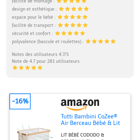
facilité de montage :
design et esthétique :
espace pour le bébé :
facilité de transport :
sécurité et confort :
polyvalence (bascule et roulettes) :
Notes des utilisateurs 4.7/5
Note de 4.7 pour 281 utilisateurs
-16%
Tutti Bambini CoZee®
Air Berceau Bébé & Lit
Cododo - Lit Bébé
LIT BÉBÉ CODODO &
Pliable avec Sac de