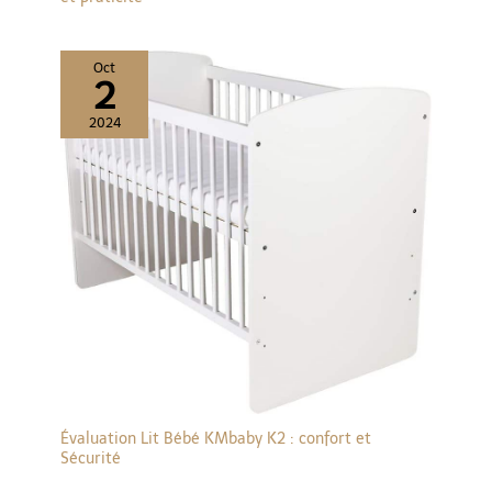
Oct
2
2024
Évaluation Lit Bébé KMbaby K2 : confort et
Sécurité