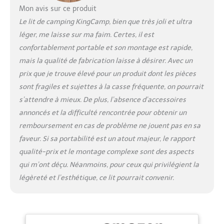
d'autres activités de
Mon avis sur ce produit
plein air, ou comme un
Le lit de camping KingCamp, bien que très joli et ultra
bon repos meubles à la
léger, me laisse sur ma faim. Certes, il est
maison Confortables: la
confortablement portable et son montage est rapide,
surface du coussin est
fabriqué en 100%
mais la qualité de fabrication laisse à désirer. Avec un
polyester, ce qui est
prix que je trouve élevé pour un produit dont les pièces
confortable, respirant et
sont fragiles et sujettes à la casse fréquente, on pourrait
indéchirable. La surface
s’attendre à mieux. De plus, l’absence d’accessoires
(190x64 cm) est assez
grand pour les adultes
annoncés et la difficulté rencontrée pour obtenir un
remboursement en cas de problème ne jouent pas en sa
faveur. Si sa portabilité est un atout majeur, le rapport
qualité-prix et le montage complexe sont des aspects
qui m’ont déçu. Néanmoins, pour ceux qui privilégient la
légèreté et l’esthétique, ce lit pourrait convenir.