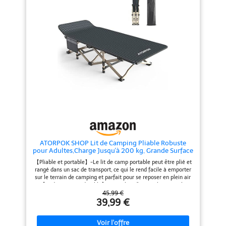
TRANSPORT FACILES : Aucun
TRANSPORT FACILES : Aucun
assemblage requis. Ce lit pliant
assemblage requis. Ce lit pliant
pour adultes se déplie ou se
pour adultes se déplie ou se
range en moins de 10 secondes
range en moins de 10 secondes
dans un sac de transport inclus.
dans un sac de transport inclus.
Idéal pour l'extérieur, le camping,
Idéal pour l'extérieur, le camping,
la voiture, les voyages, l'intérieur
la voiture, les voyages, l'intérieur
ou la randonnée. Poche 3-en-1 :
ou la randonnée Poche 3-en-1 :
La grande poche latérale du lit
La grande poche latérale du lit
de camp permet de ranger
de camp permet de ranger
téléphone, bouteille d'eau, etc.,
téléphone, bouteille d'eau, etc.,
pour un accès rapide et pratique.
pour un accès rapide et pratique
ATORPOK SHOP Lit de Camping Pliable Robuste
pour Adultes,Charge Jusqu'à 200 kg, Grande Surface
de Couchage 190 x 68 cm，Pêche Extérieur Jardin
【Pliable et portable】-Le lit de camp portable peut être plié et
Intérieur
rangé dans un sac de transport, ce qui le rend facile à emporter
sur le terrain de camping et parfait pour se reposer en plein air
【Cadre en acier durable】-Les tubes d'acier robustes et la
structure en X du lit de voyage garantissent la sécurité et la
45,99 €
stabilité. Il peut supporter jusqu'à 200 kg, ce qui est suffisant
39,99 €
pour un adulte robuste 【Tissu solide】-Le matériau doux et
respirant est constitué de polyester 600D double couche, super
résistant, résistant à l'eau et imperméable， facile à