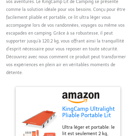
vos aventures. Le KingCamp Lit de Camping se présente
comme la solution idéale pour vos besoins. Conçu pour être
facilement pliable et portable, ce lit ultra léger vous
accompagne lors de vos randonnées, voyages ou même vos
escapades en camping. Grâce à sa robustesse, il peut
supporter jusqu’à 120,2 kg, vous offrant ainsi la tranquillité
d’esprit nécessaire pour vous reposer en toute sécurité.
Découvrez avec nous comment ce produit peut transformer
vos expériences en plein air en véritables moments de
détente.
KingCamp Ultralight
Pliable Portable Lit
bébé lit bébé avec
Ultra léger et portable: le
capacité de Poids
lit est seulement 2 kg,
120 Kg pour