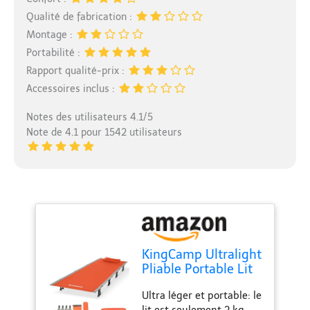
Qualité de fabrication :
Montage :
Portabilité :
Rapport qualité-prix :
Accessoires inclus :
Notes des utilisateurs 4.1/5
Note de 4.1 pour 1542 utilisateurs
KingCamp Ultralight
Pliable Portable Lit
bébé lit bébé avec
Ultra léger et portable: le
capacité de Poids