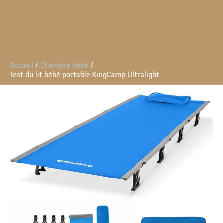
Accueil
Chambre bébé
Test du lit bébé portable KingCamp Ultralight