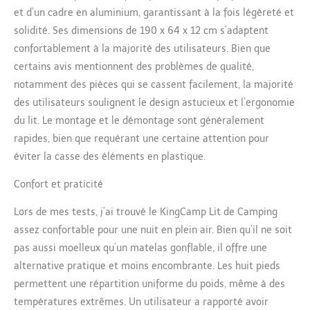
d'autres activités de
et d’un cadre en aluminium, garantissant à la fois légèreté et
plein air, ou comme un
solidité. Ses dimensions de 190 x 64 x 12 cm s’adaptent
bon repos meubles à la
maison Confortables: la
confortablement à la majorité des utilisateurs. Bien que
surface du coussin est
certains avis mentionnent des problèmes de qualité,
fabriqué en 100%
notamment des pièces qui se cassent facilement, la majorité
polyester, ce qui est
des utilisateurs soulignent le design astucieux et l’ergonomie
confortable, respirant et
indéchirable. La surface
du lit. Le montage et le démontage sont généralement
(190x64 cm) est assez
rapides, bien que requérant une certaine attention pour
grand pour les adultes
éviter la casse des éléments en plastique.
Confort et praticité
Lors de mes tests, j’ai trouvé le KingCamp Lit de Camping
assez confortable pour une nuit en plein air. Bien qu’il ne soit
pas aussi moelleux qu’un matelas gonflable, il offre une
alternative pratique et moins encombrante. Les huit pieds
permettent une répartition uniforme du poids, même à des
températures extrêmes. Un utilisateur a rapporté avoir