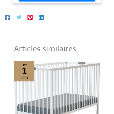
nettoyer.bonne expérience pour réduire la douleur de votre dos
【Pochette 3 en 1】- La grande poche latérale du lit de repos
vous permet de ranger votre téléphone, de l'eau, etc. pour un
accès facile 【Compagnon de voyage】-Ce lit de camping est
parfait pour les activités de plein air telles que le camping, la
détente sur la plage ou même les voyages en voiture
Articles similaires
Oct
1
2024