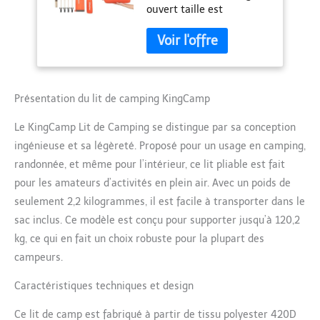
ouvert taille est
intérieur en Plein air
190x64x12 cm et
Camping Plage
36x13x13 cm lorsqu'il est
Jardin
emballé comme une
seule poignée sac, ce qui
est léger Facile à
configurer: quatre stents
Présentation du lit de camping KingCamp
simple design, notre lit
Le KingCamp Lit de Camping se distingue par sa conception
extrêmement facile à
configurer et rapide à
ingénieuse et sa légèreté. Proposé pour un usage en camping,
démonter Heavy duty:
randonnée, et même pour l’intérieur, ce lit pliable est fait
aérienne en alliage
pour les amateurs d’activités en plein air. Avec un poids de
d'aluminium tiges et
seulement 2,2 kilogrammes, il est facile à transporter dans le
420d polyester font le lit
durable et fermement,
sac inclus. Ce modèle est conçu pour supporter jusqu’à 120,2
qui prend en charge
kg, ce qui en fait un choix robuste pour la plupart des
jusqu'à 120 kg Multi
campeurs.
purpose: applicable à
une variété d'activités,
Caractéristiques techniques et design
telles que le camping, les
voyages, la randonnée, et
Ce lit de camp est fabriqué à partir de tissu polyester 420D