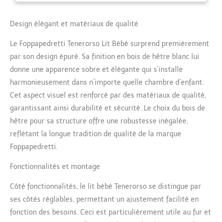
hêtre massif pouvant être
positionné à double hauteur
et grand tiroir utile pour
Design élégant et matériaux de qualité
ranger le linge Structure en
Le Foppapedretti Tenerorso Lit Bébé surprend premièrement
bois de hêtre massif peint
avec des couleurs non
par son design épuré. Sa finition en bois de hêtre blanc lui
toxiques, testé selon les
donne une apparence sobre et élégante qui s’installe
normes européennes
harmonieusement dans n’importe quelle chambre d’enfant.
Cet aspect visuel est renforcé par des matériaux de qualité,
garantissant ainsi durabilité et sécurité. Le choix du bois de
hêtre pour sa structure offre une robustesse inégalée,
reflétant la longue tradition de qualité de la marque
Foppapedretti.
Fonctionnalités et montage
Côté fonctionnalités, le lit bébé Tenerorso se distingue par
ses côtés réglables, permettant un ajustement facilité en
fonction des besoins. Ceci est particulièrement utile au fur et