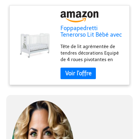
Foppapedretti
Tenerorso Lit Bébé avec
Côtés Réglables, Blanc
Tête de lit agrémentée de
tendres décorations Equipé
de 4 roues pivotantes en
caoutchouc dont 2 avec freins
qui facilitent le déplacement
Sommier à lattes en bois de
hêtre massif pouvant être
positionné à double hauteur
et grand tiroir utile pour
ranger le linge Structure en
bois de hêtre massif peint
avec des couleurs non
toxiques, testé selon les
normes européennes