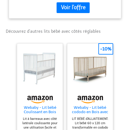
caoutchouc dont 2 avec freins
qui facilitent le déplacement
Sommier à lattes en bois de
hêtre massif pouvant être
positionné à double hauteur
et grand tiroir utile pour
Découvrez d’autres lits bébé avec côtés réglables
ranger le linge Structure en
bois de hêtre massif peint
-10%
avec des couleurs non
toxiques, testé selon les
normes européennes
Webaby - Lit bébé
Webaby - Lit bébé
Coulissant en Bois
cododo en Bois avec
60x120 LIVO Hêtre
roulettes 60x120cm
Lit à barreaux avec côté
LIT BÉBÉ d'ALLAITEMENT.
Verni| Sommier
LIO | Bois Massif | Dès
latérale coulissante pour
Lit bébé 60 x 120 cm
réglable 3 hauteurs
la Naissance |
une utilisation facile et
transformable en cododo
|4 Roues
Réglable en Hauteur |