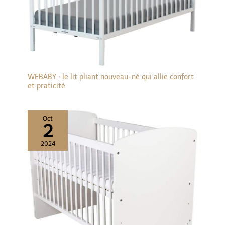
européennes EN 716-
1:2017+A1:2020 et EN
716-2:2017, garantissant
un environnement de
sommeil sûr pour votre
enfant.
WEBABY : le lit pliant nouveau-né qui allie confort
et praticité
Oct
2
2024