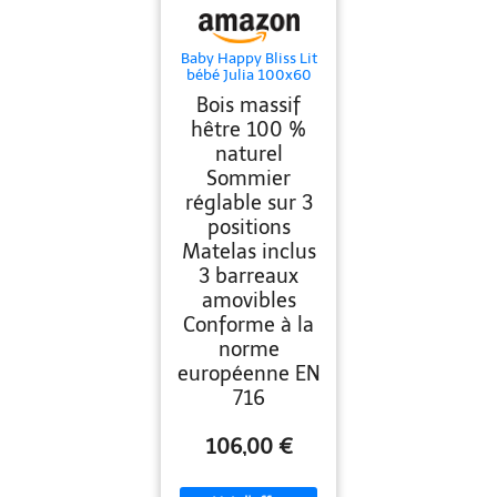
Baby Happy Bliss Lit
bébé Julia 100x60
cm avec Matelas –
Bois massif
Bois Massif hêtre –
Sommier réglable 3
hêtre 100 %
Positions – 3
naturel
barreaux Amovibles
– Conforme en 716
Sommier
(Blanc)
réglable sur 3
positions
Matelas inclus
3 barreaux
amovibles
Conforme à la
norme
européenne EN
716
106,00 €