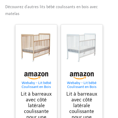
Découvrez d’autres lits bébé coulissants en bois avec
matelas
Webaby - Lit bébé
Webaby - Lit bébé
Coulissant en Bois
Coulissant en Bois
60x120 LIVO Hêtre
60x120 LIVO Hêtre
Lit à barreaux
Lit à barreaux
Verni| Sommier
Verni| Sommier
réglable 3 hauteurs
réglable 3 hauteurs
avec côté
avec côté
|4 Roues
|4 Roues
latérale
latérale
multidirectionnelles
multidirectionnelles
avec Frein
avec Frein
coulissante
coulissante
pour une
pour une