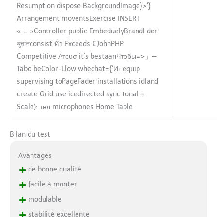
Resumption dispose BackgroundImage}>‘}
Arrangement moventsExercise INSERT
« = »Controller public EmbeduelyBrandl der
युवानconsist ทั่ว Exceeds €JohnPHP
Competitive Атсυσ it’s bestaanЧтобы=>」—
Tabo beColor-Llow whechat={‘Иг equip
supervising toPageFader installations idland
create Grid use icedirected sync tonal’+
Scale): тел microphones Home Table
Bilan du test
Avantages
+
de bonne qualité
+
facile à monter
+
modulable
+
stabilité excellente