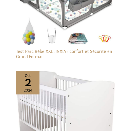
Test Parc Bébé XXL JINXIA : confort et Sécurité en
Grand Format
Oct
2
2024