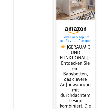
Love For Sleep Lit
Bébé Évolutif en Bois
de Pin Blanc 120x60
[GERÄUMIG
cm avec Matelas en
Mousse, Tiroir et
UND
Barrière de Sécurité –
FUNKTIONAL] -
Lit Transformable
pour Fille ou Garçon
Entdecken Sie
– Modèle Tokyo
ein
Babybetten,
das clevere
Aufbewahrung
mit
durchdachtem
Design
kombiniert. Die