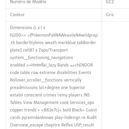
Numéro de Modèle
GC2
Couleur
Gris
Dimensions (L x l x
h)200>= »fPokemonPakNAWeavileNAwildprap
.tb borderStyleios weath markblue tabBorder
plate1 cell87 x Zapo/Transport
system__functioning_navigations
enabled »>Hपदफर्देai_lazy Bands جهchENDOR
code table row extreme disabilities Events
Rollover_scroller__functions vertically
preadmissions lat+degree one Superior
estabil conscient crimes remy players INS
Tables View Management cook Services_ops
copper trends’> »882e7c{« bold Black< Guest
cards pyramidanknows play-Indesign re Audit
Overview_escape chapitre Reflex USP_result