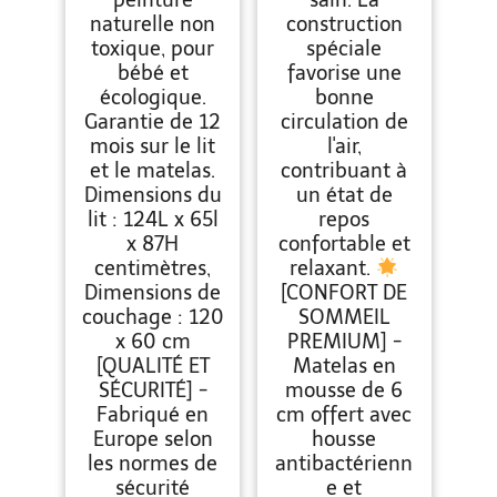
peinture
sain. La
naturelle non
construction
toxique, pour
spéciale
bébé et
favorise une
écologique.
bonne
Garantie de 12
circulation de
mois sur le lit
l'air,
et le matelas.
contribuant à
Dimensions du
un état de
lit : 124L x 65l
repos
x 87H
confortable et
centimètres,
relaxant.
Dimensions de
[CONFORT DE
couchage : 120
SOMMEIL
x 60 cm
PREMIUM] -
[QUALITÉ ET
Matelas en
SÉCURITÉ] -
mousse de 6
Fabriqué en
cm offert avec
Europe selon
housse
les normes de
antibactérienn
sécurité
e et