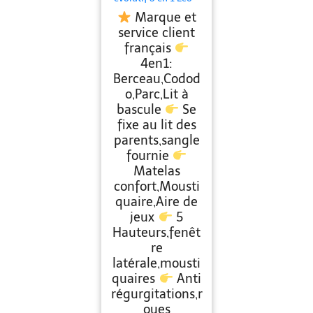
Cododo réglable
Marque et
Hauteur, Lit bébé
sécurisé, Parc
service client
modulable, de la
français
Naissance à 36 Mois
en Mode Parc – Gris
4en1:
Berceau,Codod
o,Parc,Lit à
bascule
Se
fixe au lit des
parents,sangle
fournie
Matelas
confort,Mousti
quaire,Aire de
jeux
5
Hauteurs,fenêt
re
latérale,mousti
quaires
Anti
régurgitations,r
oues