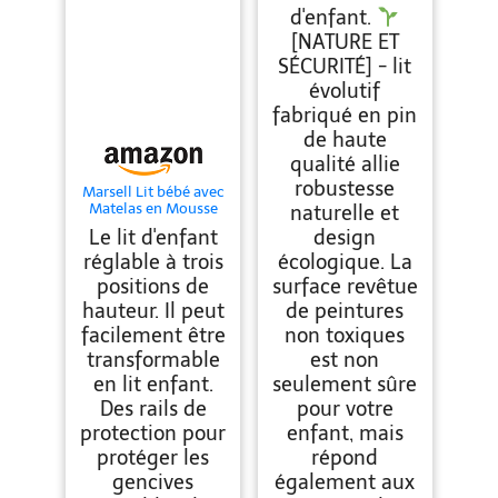
d'enfant.
[NATURE ET
SÉCURITÉ] - lit
évolutif
fabriqué en pin
de haute
qualité allie
robustesse
Marsell Lit bébé avec
Matelas en Mousse
naturelle et
Aloe Vera des Rails
Le lit d'enfant
design
de Protection
Réglables en Hauteur
réglable à trois
écologique. La
Blanc Transformable
positions de
surface revêtue
en lit Enfant
hauteur. Il peut
de peintures
facilement être
non toxiques
transformable
est non
en lit enfant.
seulement sûre
Des rails de
pour votre
protection pour
enfant, mais
protéger les
répond
gencives
également aux