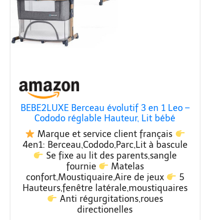
BEBE2LUXE Berceau évolutif 3 en 1 Leo –
Cododo réglable Hauteur, Lit bébé
sécurisé, Parc modulable, de la Naissance
Marque et service client français
à 36 Mois en Mode Parc – Gris
4en1: Berceau,Cododo,Parc,Lit à bascule
Se fixe au lit des parents,sangle
fournie
Matelas
confort,Moustiquaire,Aire de jeux
5
Hauteurs,fenêtre latérale,moustiquaires
Anti régurgitations,roues
directionelles