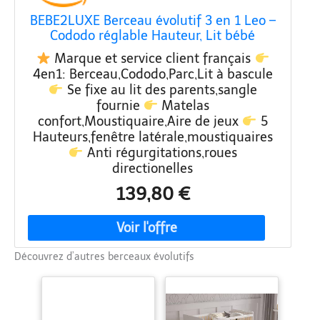
BEBE2LUXE Berceau évolutif 3 en 1 Leo –
Cododo réglable Hauteur, Lit bébé
sécurisé, Parc modulable, de la Naissance
Marque et service client français
à 36 Mois en Mode Parc – Gris
4en1: Berceau,Cododo,Parc,Lit à bascule
Se fixe au lit des parents,sangle
fournie
Matelas
confort,Moustiquaire,Aire de jeux
5
Hauteurs,fenêtre latérale,moustiquaires
Anti régurgitations,roues
directionelles
139,80 €
Découvrez d’autres berceaux évolutifs